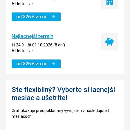
Iba
All Inclusive
ubytovanie
od
326
€
za os.
Najlacnejší termín
Najlacnejší
št 24.9. - št 01.10.2026 (8 dní)
termín
All Inclusive
od
326
€
za os.
Ste flexibilný? Vyberte si lacnejší
mesiac a ušetrite!
Graf ukazuje predpokladaný vývoj cien v nasledujúcich
mesiacoch.