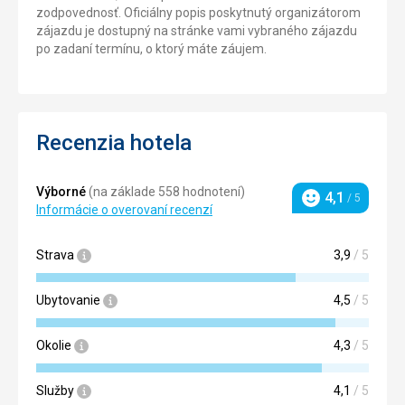
zodpovednosť. Oficiálny popis poskytnutý organizátorom
zájazdu je dostupný na stránke vami vybraného zájazdu
po zadaní termínu, o ktorý máte záujem.
Recenzia hotela
Výborné
(na základe 558 hodnotení)
4,1
/ 5
Hodnotenie
Informácie o overovaní recenzí
Strava
3,9
/ 5
Ubytovanie
4,5
/ 5
Okolie
4,3
/ 5
Služby
4,1
/ 5