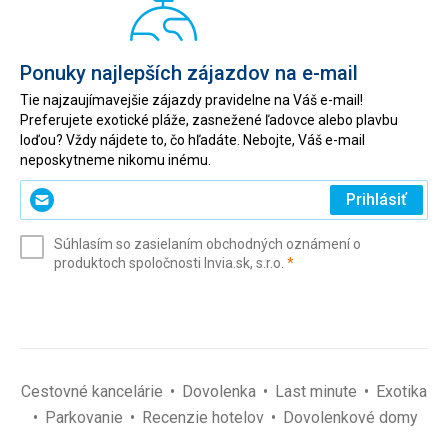
přáteli. Jídlo a ubytování jsem již popisoval dříve. Pokud jde
o nákup suvenýrů, v areálu není nic. Můžete vyjít na kanál a
potkat lidi, kteří tam chodí, naložené různými šperky,
plyšovými zvířaty a nafukovačkami, nebo jít do nejbližšího
Ponuky najlepších zájazdov na e-mail
města Seidi (asi 20 minut chůze), kde najdete 3 stánky
Tie najzaujímavejšie zájazdy pravidelne na Váš e-mail!
prodávající kraviny.
Preferujete exotické pláže, zasnežené ľadovce alebo plavbu
Táto recenzia bola preložená automaticky pomocou
loďou? Vždy nájdete to, čo hľadáte. Nebojte, Váš e-mail
Google Translate
neposkytneme nikomu inému.
Zadajte
Prihlásiť
svoj
e-
Súhlasím so zasielaním obchodných oznámení o
mail
(povinné)
produktoch spoločnosti Invia.sk, s.r.o.
*
(povinné)
*
Cestovné kancelárie
Dovolenka
Last minute
Exotika
Parkovanie
Recenzie hotelov
Dovolenkové domy