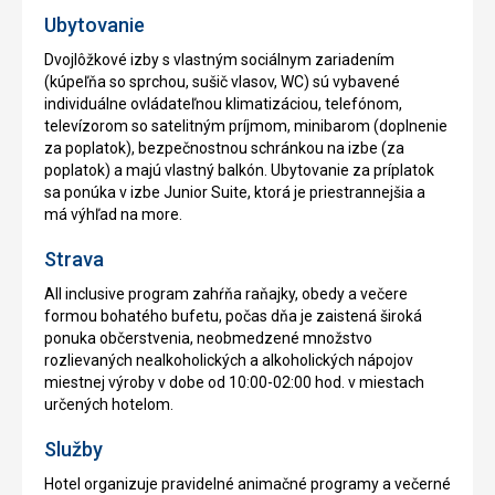
Ubytovanie
Dvojlôžkové izby s vlastným sociálnym zariadením
(kúpeľňa so sprchou, sušič vlasov, WC) sú vybavené
individuálne ovládateľnou klimatizáciou, telefónom,
televízorom so satelitným príjmom, minibarom (doplnenie
za poplatok), bezpečnostnou schránkou na izbe (za
poplatok) a majú vlastný balkón. Ubytovanie za príplatok
sa ponúka v izbe Junior Suite, ktorá je priestrannejšia a
má výhľad na more.
Strava
All inclusive program zahŕňa raňajky, obedy a večere
formou bohatého bufetu, počas dňa je zaistená široká
ponuka občerstvenia, neobmedzené množstvo
rozlievaných nealkoholických a alkoholických nápojov
miestnej výroby v dobe od 10:00-02:00 hod. v miestach
určených hotelom.
Služby
Hotel organizuje pravidelné animačné programy a večerné