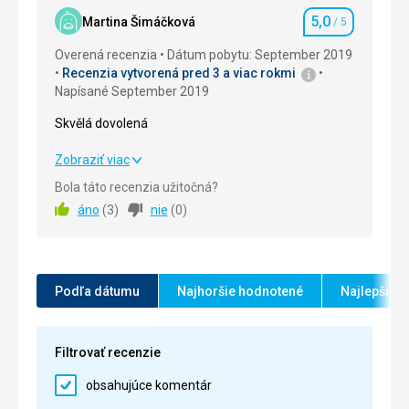
Okolie
5,0
/ 5
5,0
Martina Šimáčková
/ 5
Hodnotenie
Služby
5,0
/ 5
Overená recenzia
Dátum pobytu: September 2019
Recenzia vytvorená pred 3 a viac rokmi
Cena
5,0
/ 5
Napísané September 2019
Skvělá dovolená
Skvělá dovolená
Zobraziť viac
Bola táto recenzia užitočná?
Strava
5,0
/ 5
áno
(
3
)
nie
(
0
)
Ubytovanie
5,0
/ 5
Okolie
5,0
/ 5
Podľa dátumu
Najhoršie hodnotené
Najlepšie 
Služby
5,0
/ 5
Cena
5,0
/ 5
Filtrovať recenzie
obsahujúce komentár
Pláž