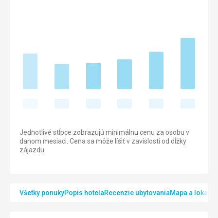
Jednotlivé stĺpce zobrazujú minimálnu cenu za osobu v
danom mesiaci. Cena sa môže líšiť v zavislosti od dĺžky
zájazdu.
Všetky ponuky
Popis hotela
Recenzie ubytovania
Mapa a lokalita