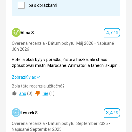
Moře mělké a velké vlny,ale čisté
iba s obrázkami
Strava
Naprosto luxusní!!!
Táto recenzia bola preložená automaticky pomocou
4,7
Alina S.
Google Translate
/ 5
Hodnotenie
Overená recenzia
Dátum pobytu: Máj 2026
Napísané
Jún 2026
Hotel a okolí byly v pořádku, čisté a hezké, ale chaos
způsobovali místní Maročané. Animátoři a taneční skupina
z Brazílie organizovali spoustu atrakcí (nejlepší částí
pobytu byli animátoři).
Hotel a okolí byly v pořádku, čisté a hezké, ale chaos
Zobraziť viac
způsobovali místní Maročané. Animátoři a taneční skupina
Bola táto recenzia užitočná?
z Brazílie organizovali spoustu atrakcí (nejlepší částí
áno
(
0
)
nie
(
1
)
pobytu byli animátoři).
Strava
4,0
/ 5
3,4
Leszek S.
/ 5
Hodnotenie
Ubytovanie
5,0
/ 5
Overená recenzia
Dátum pobytu: September 2025
Napísané September 2025
Okolie
5,0
/ 5