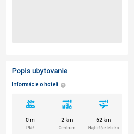
Popis ubytovanie
Informácie o hoteli
Informácie
Vzdialenosť
Vzdialenosť
Vzdialenosť
od
od
od
pláže
centra
letiska
0 m
2 km
62 km
mesta
Pláž
Centrum
Najbližšie letisko