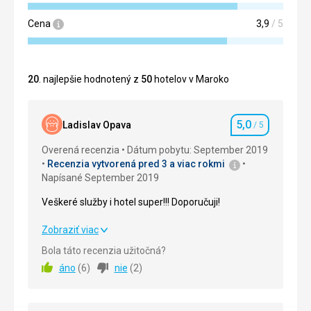
Cena
3,9
/ 5
20
. najlepšie hodnotený z
50
hotelov v Maroko
5,0
Ladislav Opava
/ 5
Hodnotenie
Overená recenzia
Dátum pobytu: September 2019
Recenzia vytvorená pred 3 a viac rokmi
Napísané September 2019
Veškeré služby i hotel super!!! Doporučuji!
Veškeré služby i hotel super!!! Doporučuji!
Zobraziť viac
Bola táto recenzia užitočná?
Strava
5,0
/ 5
áno
(
6
)
nie
(
2
)
Ubytovanie
5,0
/ 5