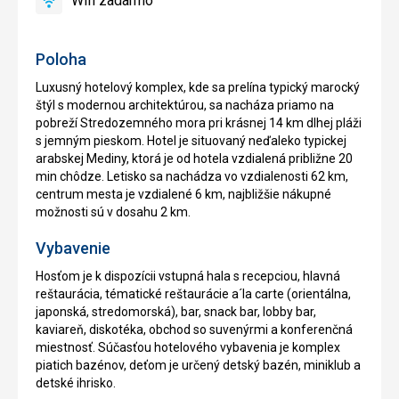
Wifi zadarmo
áno
Wifi
zadarmo
Poloha
Luxusný hotelový komplex, kde sa prelína typický marocký
štýl s modernou architektúrou, sa nacháza priamo na
pobreží Stredozemného mora pri krásnej 14 km dlhej pláži
s jemným pieskom. Hotel je situovaný neďaleko typickej
arabskej Mediny, ktorá je od hotela vzdialená približne 20
min chôdze. Letisko sa nachádza vo vzdialenosti 62 km,
centrum mesta je vzdialené 6 km, najbližšie nákupné
možnosti sú v dosahu 2 km.
Vybavenie
Hosťom je k dispozícii vstupná hala s recepciou, hlavná
reštaurácia, tématické reštaurácie a´la carte (orientálna,
japonská, stredomorská), bar, snack bar, lobby bar,
kaviareň, diskotéka, obchod so suvenýrmi a konferenčná
miestnosť. Súčasťou hotelového vybavenia je komplex
piatich bazénov, deťom je určený detský bazén, miniklub a
detské ihrisko.