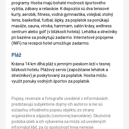
programy. Hostia majú bohaté možnosti športového
vyžitia, zábavy a relaxácie. K dispozícii sú dva tenisové
kurty, aerobik, fitness, vodná gymnastika, volejbal, stolný
tenis, basketbal, futbal, šípky, za poplatok sa ponúkajú
masáže, sauna, vírivka, hammam, salón krásy, wellness
centrum alebo golf (v blízkosti hotela). Lehátka a slnečníky
pri bazéne sa poskytujú zadarmo. Internetové pripojenie
(WiFi) na recepcii hotel umožňuje zadarmo.
Pláž
Krásna 14 km dlhá pláž s jemným pieskom leží v tesnej
blízkosti hotelu. Plážový servis (zapožičanie lehátok a
slnečníkov) je poskytovaný za poplatok. Hostia môžu
využit ponuky vodných športov za poplatok.
Popisy, recenzie a fotografie uvedené v informáciách
predstavujú subjektívne dojmy ich autorov a nie sú
súčasťou oficiálneho popisu objektu zo strany
organizátora zájazdu (cestovnej kancelárie). Skutočná
podoba izieb a ich vybavenia sa môže od uvedených
informácií líšiť, za čo spoločnosť Invia nenesie