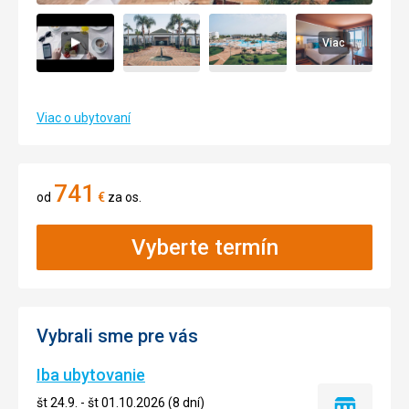
Viac
Viac o ubytovaní
741
od
€
za os.
Vyberte termín
Vybrali sme pre vás
Iba ubytovanie
št 24.9. - št 01.10.2026 (8 dní)