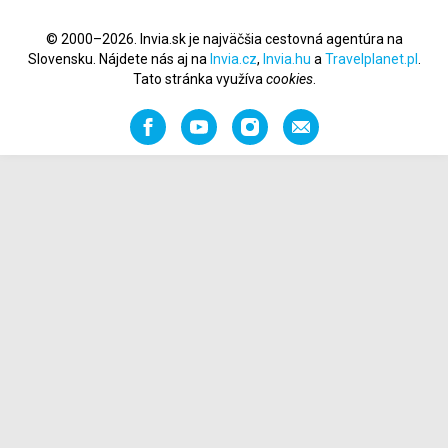
© 2000–2026. Invia.sk je najväčšia cestovná agentúra na
Slovensku. Nájdete nás aj na
Invia.cz
,
Invia.hu
a
Travelplanet.pl
.
Tato stránka využíva
cookies
.
Facebook
YouTube
Instagram
Odporučiť