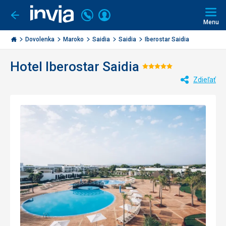
Volajte
Prihlásiť
Ísť
späť
+421
Menu
sa
2
Invia.sk
3221
Dovolenka
Maroko
Saidia
Saidia
Iberostar Saidia
0477
Hotel Iberostar Saidia
Hodnotenie:
Zdieľať
5/5