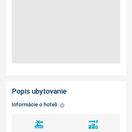
Popis ubytovanie
Informácie o hoteli
Informácie
Vzdialenosť
Vzdialenosť