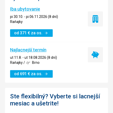
Iba ubytovanie
pi 30.10. - pi 06.11.2026 (8 dní)
Iba
Raňajky
ubytovanie
od
371
€
za os.
Najlacnejší termín
Najlacnejší
ut 11.8. - ut 18.08.2026 (8 dní)
termín
Raňajky
/
Brno
od
691
€
za os.
Ste flexibilný? Vyberte si lacnejší
mesiac a ušetrite!