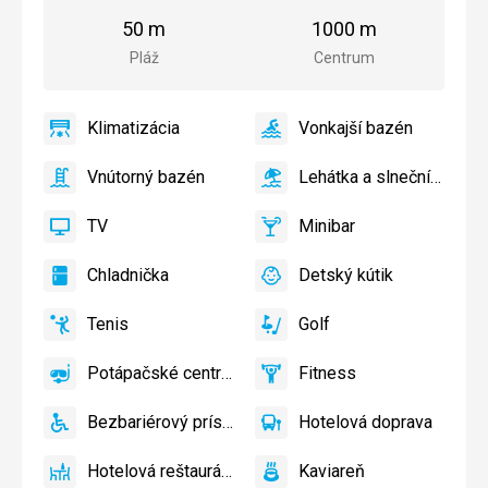
od
od
pláže
centra
50 m
1000 m
mesta
Pláž
Centrum
Klimatizácia
Vonkajší bazén
áno
Klimatizácia
áno
Vonkajší
bazén
Vnútorný bazén
Lehátka a slnečníky pri bazéne zadarmo
áno
Vnútorný
áno
Lehátka
bazén
a
TV
Minibar
slnečníky
áno
TV
áno
Minibar,
pri
Bar
Chladnička
Detský kútik
bazéne
áno
Chladnička
áno
Detský
zadarmo
kútik,
Tenis
Golf
Detský
áno
Tenis
áno
Golf
bazén
Potápačské centrum
Fitness
áno
Potápačské
áno
Fitness
centrum
Bezbariérový prístup
Hotelová doprava
áno
Bezbariérový
áno
Hotelová
prístup
doprava
Hotelová reštaurácia
Kaviareň
áno
Hotelová
áno
Kaviareň