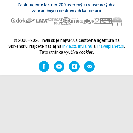
Zastupujeme takmer 200 overených slovenských a
zahraničných cestovných kancelárií
© 2000–2026. Invia.sk je najväčšia cestovná agentúra na
Slovensku. Nájdete nás aj na
Invia.cz
,
Invia.hu
a
Travelplanet.pl
.
Tato stránka využíva
cookies
.
Facebook
YouTube
Instagram
Odporučiť