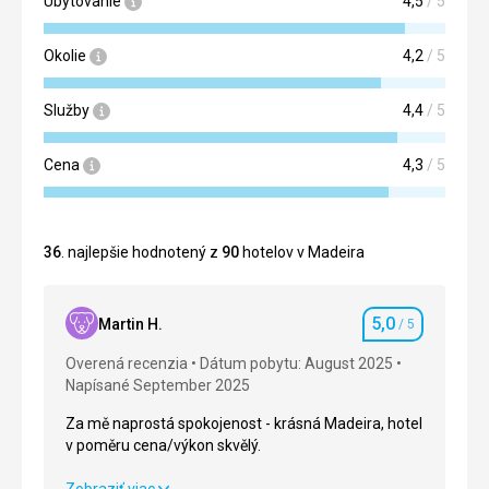
Ubytovanie
4,5
/ 5
Okolie
4,2
/ 5
Služby
4,4
/ 5
Cena
4,3
/ 5
36
. najlepšie hodnotený z
90
hotelov v Madeira
5,0
Martin H.
/ 5
Hodnotenie
Overená recenzia
Dátum pobytu: August 2025
Napísané September 2025
Za mě naprostá spokojenost - krásná Madeira, hotel
v poměru cena/výkon skvělý.
Za mě naprostá spokojenost - krásná Madeira, hotel
Zobraziť viac