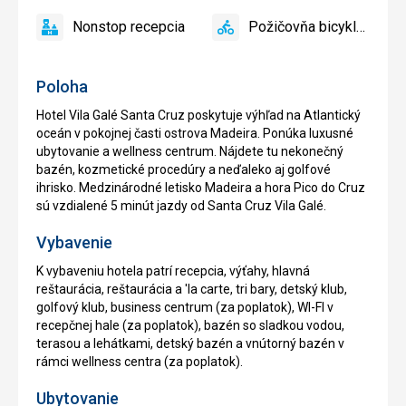
reštaurácia
Nonstop recepcia
Požičovňa bicyklov
áno
Nonstop
áno
Požičovňa
recepcia
bicyklov
Poloha
Hotel Vila Galé Santa Cruz poskytuje výhľad na Atlantický
oceán v pokojnej časti ostrova Madeira. Ponúka luxusné
ubytovanie a wellness centrum. Nájdete tu nekonečný
bazén, kozmetické procedúry a neďaleko aj golfové
ihrisko. Medzinárodné letisko Madeira a hora Pico do Cruz
sú vzdialené 5 minút jazdy od Santa Cruz Vila Galé.
Vybavenie
K vybaveniu hotela patrí recepcia, výťahy, hlavná
reštaurácia, reštaurácia a 'la carte, tri bary, detský klub,
golfový klub, business centrum (za poplatok), WI-FI v
recepčnej hale (za poplatok), bazén so sladkou vodou,
terasou a lehátkami, detský bazén a vnútorný bazén v
rámci wellness centra (za poplatok).
Ubytovanie