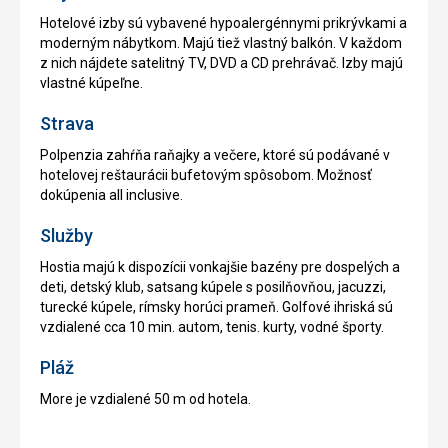
Hotelové izby sú vybavené hypoalergénnymi prikrývkami a
moderným nábytkom. Majú tiež vlastný balkón. V každom
z nich nájdete satelitný TV, DVD a CD prehrávač. Izby majú
vlastné kúpeľne.
Strava
Polpenzia zahŕňa raňajky a večere, ktoré sú podávané v
hotelovej reštaurácii bufetovým spôsobom. Možnosť
dokúpenia all inclusive.
Služby
Hostia majú k dispozícii vonkajšie bazény pre dospelých a
deti, detský klub, satsang kúpele s posilňovňou, jacuzzi,
turecké kúpele, rímsky horúci prameň. Golfové ihriská sú
vzdialené cca 10 min. autom, tenis. kurty, vodné športy.
Pláž
More je vzdialené 50 m od hotela.