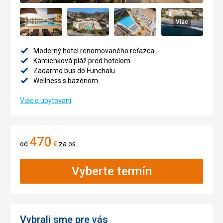
Viac
Moderný hotel renomovaného reťazca
Kamienková pláž pred hotelom
Zadarmo bus do Funchalu
Wellness s bazénom
Viac o ubytovaní
470
od
€
za os.
Vyberte termín
Vybrali sme pre vás