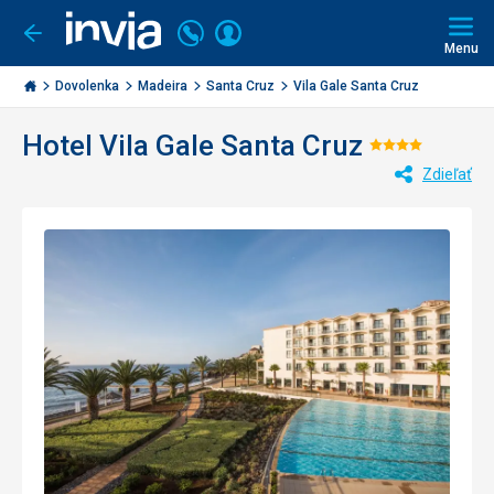
Volajte
Prihlásiť
Ísť
späť
+421
Menu
sa
2
Invia.sk
3221
Dovolenka
Madeira
Santa Cruz
Vila Gale Santa Cruz
0477
Hotel Vila Gale Santa Cruz
Hodnoten
Zdieľať
4/5