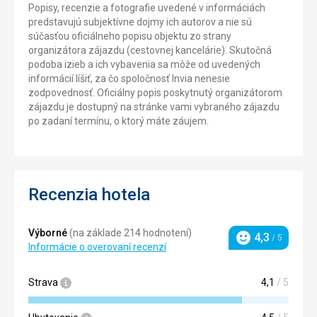
Popisy, recenzie a fotografie uvedené v informáciách
predstavujú subjektívne dojmy ich autorov a nie sú
súčasťou oficiálneho popisu objektu zo strany
organizátora zájazdu (cestovnej kancelárie). Skutočná
podoba izieb a ich vybavenia sa môže od uvedených
informácií líšiť, za čo spoločnosť Invia nenesie
zodpovednosť. Oficiálny popis poskytnutý organizátorom
zájazdu je dostupný na stránke vami vybraného zájazdu
po zadaní termínu, o ktorý máte záujem.
Recenzia hotela
Výborné
(na základe 214 hodnotení)
4,3
/ 5
Hodnotenie
Informácie o overovaní recenzí
Strava
4,1
/ 5