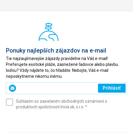
Ponuky najlepších zájazdov na e-mail
Tie najzaujímavejšie zájazdy pravidelne na Váš e-mail!
Preferujete exotické pláže, zasnežené ľadovce alebo plavbu
loďou? Vždy nájdete to, čo hľadáte. Nebojte, Váš e-mail
neposkytneme nikomu inému.
Zadajte
Prihlásiť
svoj
e-
Súhlasím so zasielaním obchodných oznámení o
mail
(povinné)
produktoch spoločnosti Invia.sk, s.r.o.
*
(povinné)
*