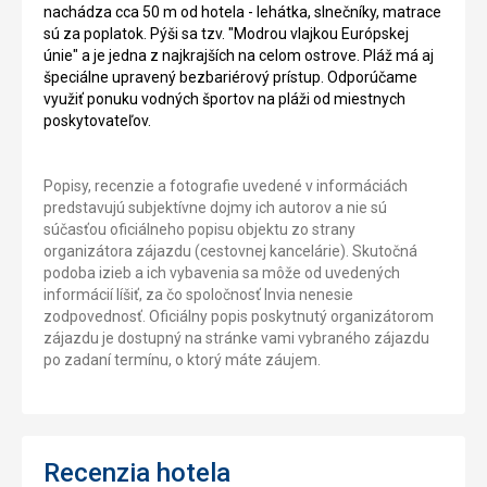
nachádza cca 50 m od hotela - lehátka, slnečníky, matrace
sú za poplatok. Pýši sa tzv. "Modrou vlajkou Európskej
únie" a je jedna z najkrajších na celom ostrove. Pláž má aj
špeciálne upravený bezbariérový prístup. Odporúčame
využiť ponuku vodných športov na pláži od miestnych
poskytovateľov.
Popisy, recenzie a fotografie uvedené v informáciách
predstavujú subjektívne dojmy ich autorov a nie sú
súčasťou oficiálneho popisu objektu zo strany
organizátora zájazdu (cestovnej kancelárie). Skutočná
podoba izieb a ich vybavenia sa môže od uvedených
informácií líšiť, za čo spoločnosť Invia nenesie
zodpovednosť. Oficiálny popis poskytnutý organizátorom
zájazdu je dostupný na stránke vami vybraného zájazdu
po zadaní termínu, o ktorý máte záujem.
Recenzia hotela