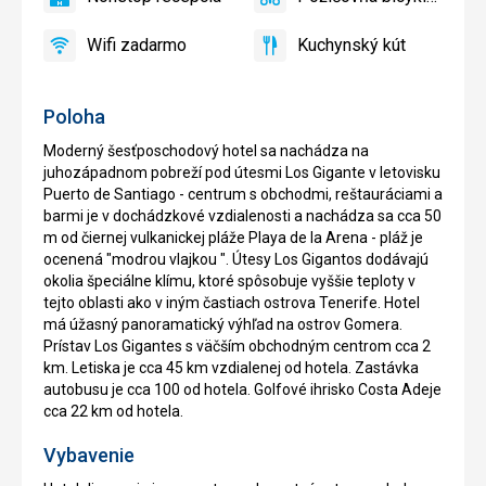
áno
Nonstop
áno
Požičovňa
recepcia
bicyklov
Wifi zadarmo
Kuchynský kút
áno
Wifi
áno
Kuchynský
zadarmo
kút
Poloha
Moderný šesťposchodový hotel sa nachádza na
juhozápadnom pobreží pod útesmi Los Gigante v letovisku
Puerto de Santiago - centrum s obchodmi, reštauráciami a
barmi je v dochádzkové vzdialenosti a nachádza sa cca 50
m od čiernej vulkanickej pláže Playa de la Arena - pláž je
ocenená "modrou vlajkou ". Útesy Los Gigantos dodávajú
okolia špeciálne klímu, ktoré spôsobuje vyššie teploty v
tejto oblasti ako v iným častiach ostrova Tenerife. Hotel
má úžasný panoramatický výhľad na ostrov Gomera.
Prístav Los Gigantes s väčším obchodným centrom cca 2
km. Letiska je cca 45 km vzdialenej od hotela. Zastávka
autobusu je cca 100 od hotela. Golfové ihrisko Costa Adeje
cca 22 km od hotela.
Vybavenie