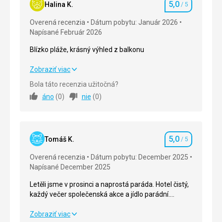
5,0
Halina K.
/ 5
Hodnotenie
Overená recenzia
Dátum pobytu: Január 2026
Napísané Február 2026
Blízko pláže, krásný výhled z balkonu
Blízko pláže, krásný výhled z balkonu
Zobraziť viac
Bola táto recenzia užitočná?
Strava
5,0
/ 5
áno
(
0
)
nie
(
0
)
Ubytovanie
5,0
/ 5
Okolie
5,0
/ 5
5,0
Tomáš K.
/ 5
Hodnotenie
Služby
5,0
/ 5
Overená recenzia
Dátum pobytu: December 2025
Napísané December 2025
Cena
5,0
/ 5
Letěli jsme v prosinci a naprostá paráda. Hotel čistý,
každý večer společenská akce a jídlo parádní.
Pláž
Po okolí se dá taky procházet.
Čistě
Letěli jsme v prosinci a naprostá paráda. Hotel čistý,
Zobraziť viac