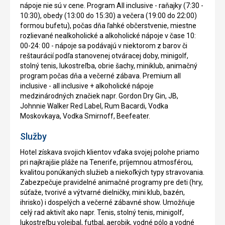
nápoje nie sú v cene. Program All inclusive - raňajky (7:30 -
10:30), obedy (13:00 do 15:30) a večera (19:00 do 22:00)
formou bufetu), počas dňa ľahké občerstvenie, miestne
rozlievané nealkoholické a alkoholické nápoje v čase 10:
00-24: 00 - nápoje sa podávajú v niektorom z barov či
reštaurácií podľa stanovenej otváracej doby, minigolf,
stolný tenis, lukostreľba, obrie šachy, miniklub, animačný
program počas dňa a večerné zábava. Premium all
inclusive - all inclusive + alkoholické nápoje
medzinárodných značiek napr. Gordon Dry Gin, JB,
Johnnie Walker Red Label, Rum Bacardi, Vodka
Moskovkaya, Vodka Smirnoff, Beefeater.
Služby
Hotel získava svojich klientov vďaka svojej polohe priamo
pri najkrajšie pláže na Tenerife, príjemnou atmosférou,
kvalitou ponúkaných služieb a niekoľkých typy stravovania.
Zabezpečuje pravidelné animačné programy pre deti (hry,
súťaže, tvorivé a výtvarné dielničky, mini klub, bazén,
ihrisko) i dospelých a večerné zábavné show. Umožňuje
celý rad aktivít ako napr. Tenis, stolný tenis, minigolf,
lukostreľbu volejbal, futbal, aerobik, vodné pólo a vodné