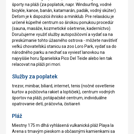
športy na pláži (za poplatok, napr. Windsurfing, vodné
bicykle, kanoe, banán, katamarán, padák, vodný skúter).
Deťom je k dispozícii ihrisko a miniklub. Pre relaxáciu je
určené kúpeľné centrum so širokou ponukou procedúr
(sauna, masáže, kozmetické ošetrenie, kaderníctvo).
Doručujeme využiť služby autopožičovní a vydať sa na
preskúmanie tohto úžasného ostrova - môžete navštíviť
veľkú chovateľskú stanicu sa zoo Loro Park, vydať sa do
národného parku a nechať sa vyviesť lanovkou na
najvyššie horu Španielska Pico Del Teide alebo len tak
relacovat na pláži pri mori.
Služby za poplatek
trezor, minibar, biliard, internet, tenis (nočné osvetlenie
kurtov a požičovňa rakiet a loptičiek), centrum vodných
športov na pláži, potápačské centrum, individuálne
opatrovanie detí, práčovňa, čistiareň
Pláž
Miestny 175 m dlhá vyhlásená vulkanická pláž Playa la
Arena s tmavým pieskom a občasnými kamienkami sa