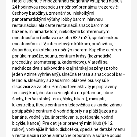
Hotel disponuje impozantnou elegantný vstupnou halou s
24 hodinovou recepciou (možnosť prenájmu trezorov či
úschovy batožiny), zmenárňou, niekoľkými
panoramatickými výťahy, lobby barom, hlavnou
reštauráciou, ala carte reštaurácií, snack barom pri
bazéne, minimarketom, niekoľkými konferenčnými
miestnosťami (celková rozloha 837 m2 ), spoločenskou
miestnosťou s TV, internetovým kútikom, práčovňou,
čistiarňou, diskotékou s nočným barom. Kúpeľné centrum
ponúka masáže, saunu, centrum krásy (kozmetické
procedúry, aromaterapia, kaderníctvo). V areáli sa
nachádza dva sladkovodné krajinárskej bazény (z toho
jeden v zime vyhrievaný), slnečná terasa a snack pool bar -
ležadlá, slnečníky sú zadarmo, plážové osušky sú k
dispozícii za zálohu. Pre športové aktivity je pripravený
tenisový kurt, ihrisko na volejbal a na pétanque, obrie
šachy, herňa (stolný tenis, šípky, biliard), minigolf,
lukostreľba, fitnes centrum s telocvičňou as kardio zónou,
potápačské centrum či vodné športy na pláži (jazda na
banáne, vodné lyže, šnorchlovanie, potápanie, vodné
bicykle, kanoe). Pre deti je pripravený mini klub (4-12
rokov), vonkajšie ihrisko, diskotéka, špeciálne detské menu
v reštaurácii a rôzne animačné programy a súťaže počas