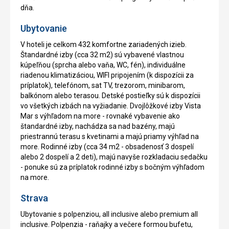
dňa.
Ubytovanie
V hoteli je celkom 432 komfortne zariadených izieb.
Štandardné izby (cca 32 m2) sú vybavené vlastnou
kúpeľňou (sprcha alebo vaňa, WC, fén), individuálne
riadenou klimatizáciou, WIFI pripojením (k dispozícii za
príplatok), telefónom, sat TV, trezorom, minibarom,
balkónom alebo terasou. Detské postieľky sú k dispozícii
vo všetkých izbách na vyžiadanie. Dvojlôžkové izby Vista
Mar s výhľadom na more - rovnaké vybavenie ako
štandardné izby, nachádza sa nad bazény, majú
priestrannú terasu s kvetinami a majú priamy výhľad na
more. Rodinné izby (cca 34 m2 - obsadenosť 3 dospelí
alebo 2 dospelí a 2 deti), majú navyše rozkladaciu sedačku
- ponuke sú za príplatok rodinné izby s bočným výhľadom
na more.
Strava
Ubytovanie s polpenziou, all inclusive alebo premium all
inclusive. Polpenzia - raňajky a večere formou bufetu,