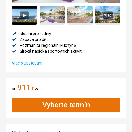
Viac
Ideální pro rodiny
Zábava pro dět
Rozmanitá regionální kuchyně
Široká nabídka sportovních aktivit
Viac o ubytovaní
911
od
€
za os.
Vyberte termín