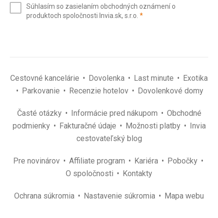
Súhlasím so zasielaním obchodných oznámení o
mail
(povinné)
produktoch spoločnosti Invia.sk, s.r.o.
*
(povinné)
*
Cestovné kancelárie
Dovolenka
Last minute
Exotika
Parkovanie
Recenzie hotelov
Dovolenkové domy
Časté otázky
Informácie pred nákupom
Obchodné
podmienky
Fakturačné údaje
Možnosti platby
Invia
cestovateľský blog
Pre novinárov
Affiliate program
Kariéra
Pobočky
O spoločnosti
Kontakty
Ochrana súkromia
Nastavenie súkromia
Mapa webu