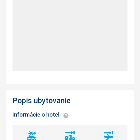
Popis ubytovanie
Informácie o hoteli
Informácie
Vzdialenosť
Vzdialenosť
Vzdialenosť