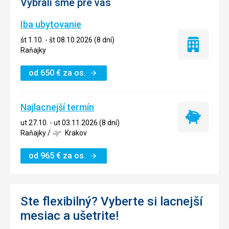
Vybrali sme pre vás
Iba ubytovanie
št 1.10. - št 08.10.2026 (8 dní)
Iba
Raňajky
ubytovanie
od
650
€
za os.
Najlacnejší termín
Najlacnejší
ut 27.10. - ut 03.11.2026 (8 dní)
termín
Raňajky
/
Krakov
od
965
€
za os.
Ste flexibilný? Vyberte si lacnejší
mesiac a ušetrite!