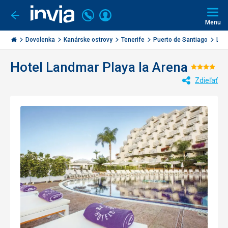
Volajte
Prihlásiť
Ísť
späť
+421
Menu
sa
2
Invia.sk
3221
Dovolenka
Kanárske ostrovy
Tenerife
Puerto de Santiago
Lan
0477
Hotel Landmar Playa la Arena
Hodno
Zdieľať
4/5