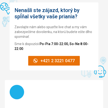
jsem si moc užil večerní představení!
Pláž
Pláž jsme nevyužívali.
Nenašli ste zájazd, ktorý by
Táto recenzia bola preložená automaticky pomocou
Google Translate
spĺňal všetky vaše priania?
Strava
Strava byla výborná, všichni si mohli vybrat podle chuti -
velké zlepšení oproti minulým letům. Dostatek ovoce,
Zavolajte nám alebo spusťte live chat a my vám
zeleniny, ryb i sladkostí.
zabezpečíme dovolenku, na ktorú budete ešte dlho
spomínať.
Ubytovanie
Pokoj byl velký a čistý. Byl bohužel situován na SZ stranu,
Sme k dispozícii
Po-Pia 7:00-22:00, So-Ne 8:00-
takže bez slunce, a tudíž byl studený, což jsme u pokoje
22:00
.
“de luxe” neočekávali. Postele byly velmi pohodlné,
polštáře na výběr.
+421 2 3221 0477
Služby
Ty, které jsme využívali, byly v naprostém pořádku.
Táto recenzia bola preložená automaticky pomocou
Google Translate
Načítam