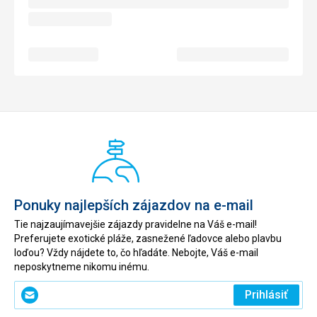
Ponuky najlepších zájazdov na e-mail
Tie najzaujímavejšie zájazdy pravidelne na Váš e-mail!
Preferujete exotické pláže, zasnežené ľadovce alebo plavbu
loďou? Vždy nájdete to, čo hľadáte. Nebojte, Váš e-mail
neposkytneme nikomu inému.
Zadajte
Prihlásiť
svoj
e-