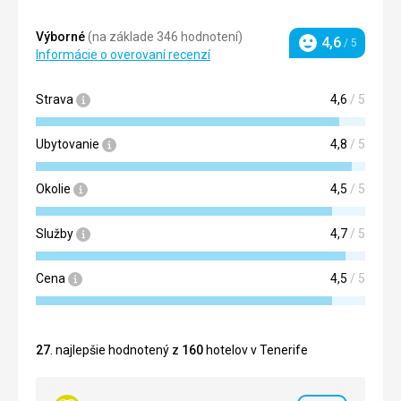
Výborné
(na základe 346 hodnotení)
4,6
/ 5
Hodnotenie
Informácie o overovaní recenzí
Strava
4,6
/ 5
Ubytovanie
4,8
/ 5
Okolie
4,5
/ 5
Služby
4,7
/ 5
Cena
4,5
/ 5
27
. najlepšie hodnotený z
160
hotelov v Tenerife