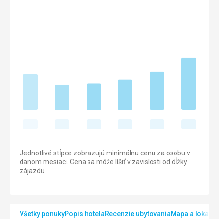
Jednotlivé stĺpce zobrazujú minimálnu cenu za osobu v
danom mesiaci. Cena sa môže líšiť v zavislosti od dĺžky
zájazdu.
Všetky ponuky
Popis hotela
Recenzie ubytovania
Mapa a lokalita