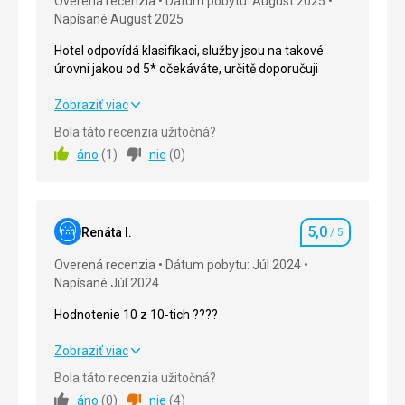
Overená recenzia
Dátum pobytu: August 2025
Napísané August 2025
Hotel odpovídá klasifikaci, služby jsou na takové
úrovni jakou od 5* očekáváte, určitě doporučuji
Hotel odpovídá klasifikaci, služby jsou na takové
Zobraziť viac
úrovni jakou od 5* očekáváte, určitě doporučuji
Bola táto recenzia užitočná?
áno
(
1
)
nie
(
0
)
Strava
5,0
/ 5
Ubytovanie
5,0
/ 5
5,0
Okolie
5,0
/ 5
Renáta I.
/ 5
Hodnotenie
Overená recenzia
Dátum pobytu: Júl 2024
Služby
5,0
/ 5
Napísané Júl 2024
Cena
5,0
/ 5
Hodnotenie 10 z 10-tich ????
Hodnotenie 10 z 10-tich ????
Zobraziť viac
Pláž
Supr
Bola táto recenzia užitočná?
Strava
5,0
/ 5
áno
(
0
)
nie
(
4
)
Strava