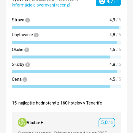
4,7
/ 5
Hodnotenie
Informácie o overovaní recenzí
Strava
4,9
/ 5
Ubytovanie
4,8
/ 5
Okolie
4,5
/ 5
Služby
4,8
/ 5
Cena
4,5
/ 5
15
. najlepšie hodnotený z
160
hotelov v Tenerife
5,0
Václav H.
/ 5
Hodnotenie