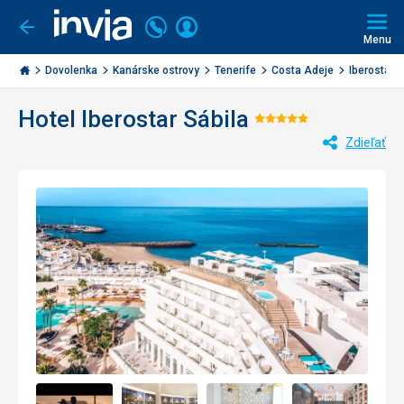
Volajte
Prihlásiť
Ísť
späť
+421
Menu
sa
2
Invia.sk
3221
Dovolenka
Kanárske ostrovy
Tenerife
Costa Adeje
Iberostar S
0477
Hotel Iberostar Sábila
Hodnotenie:
Zdieľať
5/5