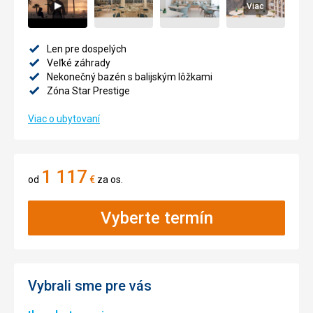
Viac
Len pre dospelých
Veľké záhrady
Nekonečný bazén s balijským lôžkami
Zóna Star Prestige
Viac o ubytovaní
1 117
od
€
za os.
Vyberte termín
Vybrali sme pre vás