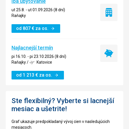
Iba ubytovanie
ut 25.8. - ut 01.09.2026 (8 dní)
Iba
Raňajky
ubytovanie
od
807
€
za os.
Najlacnejší termín
Najlacnejší
pi 16.10. - pi 23.10.2026 (8 dní)
termín
Raňajky
/
Katovice
od
1 213
€
za os.
Ste flexibilný? Vyberte si lacnejší
mesiac a ušetrite!
Graf ukazuje predpokladaný vývoj cien v nasledujúcich
mesiacoch.