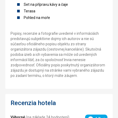
Set na přípravu kávy a čaje
Terasa
Pohled na moře
Popisy, recenzie a fotografie uvedené v informáciách
predstavujú subjektívne dojmy ich autorov a nie sú
súčasťou oficiálneho popisu objektu zo strany
organizátora zájazdu (cestovnej kancelárie). Skutočná
podoba izieb a ich vybavenia sa môže od uvedených
informácií líšiť, za čo spoločnosť Invia nenesie
zodpovednosť. Oficiálny popis poskytnutý organizátorom
zájazdu je dostupný na stránke vami vybraného zájazdu
po zadaní termínu, o ktorý máte záujem.
Recenzia hotela
Výborné
(na základe 24 hodnotení)