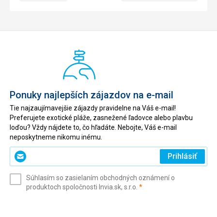
Ponuky najlepších zájazdov na e-mail
Tie najzaujímavejšie zájazdy pravidelne na Váš e-mail!
Preferujete exotické pláže, zasnežené ľadovce alebo plavbu
loďou? Vždy nájdete to, čo hľadáte. Nebojte, Váš e-mail
neposkytneme nikomu inému.
Zadajte
Prihlásiť
svoj
e-
Súhlasím so zasielaním obchodných oznámení o
mail
(povinné)
produktoch spoločnosti Invia.sk, s.r.o.
*
(povinné)
*