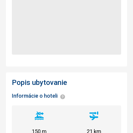
Popis ubytovanie
Informácie o hoteli
Informácie
Vzdialenosť
Vzdialenosť
od
od
pláže
letiska
150 m
21 km