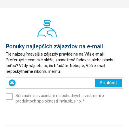
Ponuky najlepších zájazdov na e-mail
Tie najzaujímavejšie zájazdy pravidelne na Váš e-mail!
Preferujete exotické pláže, zasnežené ľadovce alebo plavbu
loďou? Vždy nájdete to, čo hľadáte. Nebojte, Váš e-mail
neposkytneme nikomu inému.
Zadajte
Prihlásiť
svoj
e-
Súhlasím so zasielaním obchodných oznámení o
mail
(povinné)
produktoch spoločnosti Invia.sk, s.r.o.
*
(povinné)
*