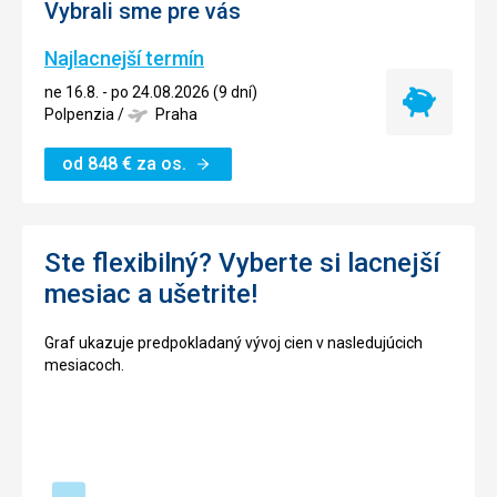
Vybrali sme pre vás
Najlacnejší termín
ne 16.8. - po 24.08.2026 (9 dní)
Najlacnejší
Polpenzia
/
Praha
termín
od
848
€
za os.
Ste flexibilný? Vyberte si lacnejší
mesiac a ušetrite!
Graf ukazuje predpokladaný vývoj cien v nasledujúcich
mesiacoch.