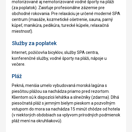
motorizované aj nemotorizované vodné športy na pláži
(za poplatok). Zaisťuje profesionálne zázemie pre
obchodné rokovania. Pre relaxáciu je určené moderné SPA
centrum (masáže, kozmetické ošetrenie, sauna, parný
kúpeľ, manikúra, pedikúra, turecké kúpele, relaxačná
miestnosť).
Služby za poplatek
Internet, požičovňa bicyklov, služby SPA centra,
konferenčné služby, vodné športy na pláži, nápoje u
večere.
Pláž
Pekná, menšia umelo vybudovaná morská lagúna s
piesčitou plážou sa nachádza priamo pred rezortom.
Klientom sú k dispozícii lehátka a slnečníky (zdarma). Dlhá
piesočnatá pláž s jemným bielym pieskom a pozvoľným
vstupom do mora sa nachádza 15 minút chôdze od hotela
(v niektorých obdobiach sa vplyvom prírodných podmienok
pláž mení na okruhliakovú).