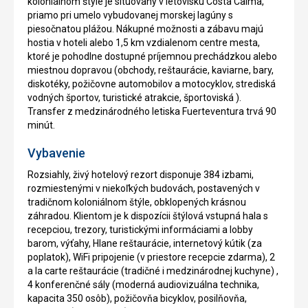
koloniálnom štýle je situovaný v letovisku Costa Calma,
priamo pri umelo vybudovanej morskej lagúny s
piesočnatou plážou. Nákupné možnosti a zábavu majú
hostia v hoteli alebo 1,5 km vzdialenom centre mesta,
ktoré je pohodlne dostupné príjemnou prechádzkou alebo
miestnou dopravou (obchody, reštaurácie, kaviarne, bary,
diskotéky, požičovne automobilov a motocyklov, strediská
vodných športov, turistické atrakcie, športoviská ).
Transfer z medzinárodného letiska Fuerteventura trvá 90
minút.
Vybavenie
Rozsiahly, živý hotelový rezort disponuje 384 izbami,
rozmiestenými v niekoľkých budovách, postavených v
tradičnom koloniálnom štýle, obklopených krásnou
záhradou. Klientom je k dispozícii štýlová vstupná hala s
recepciou, trezory, turistickými informáciami a lobby
barom, výťahy, Hlane reštaurácie, internetový kútik (za
poplatok), WiFi pripojenie (v priestore recepcie zdarma), 2
a la carte reštaurácie (tradičné i medzinárodnej kuchyne) ,
4 konferenčné sály (moderná audiovizuálna technika,
kapacita 350 osôb), požičovňa bicyklov, posilňovňa,