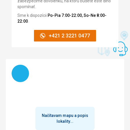
zabezpečíme dovolenku, na ktorú budete ešte dlho
Pěkné pokoje, čisté.
spomínať.
Služby
Sme k dispozícii
Po-Pia 7:00-22:00, So-Ne 8:00-
tenis,
22:00
.
Táto recenzia bola preložená automaticky pomocou
Google Translate
+421 2 3221 0477
Načítam
Načítavam mapu a popis
lokality...