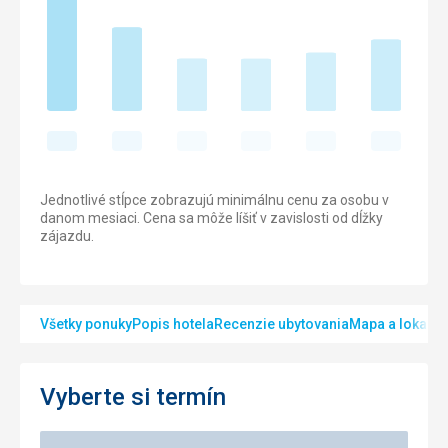
Jednotlivé stĺpce zobrazujú minimálnu cenu za osobu v
danom mesiaci. Cena sa môže líšiť v zavislosti od dĺžky
zájazdu.
Všetky ponuky
Popis hotela
Recenzie ubytovania
Mapa a lokalita
Vyberte si termín