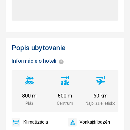
Popis ubytovanie
Informácie o hoteli
Informácie
Vzdialenosť
Vzdialenosť
Vzdialenosť
od
od
od
pláže
centra
letiska
800 m
800 m
60 km
mesta
Pláž
Centrum
Najbližšie letisko
Klimatizácia
Vonkajší bazén
áno
Klimatizácia
áno
Vonkajší