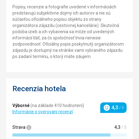
Popisy, recenzie a fotografie uvedené v informáciách
predstavujú subjektívne dojmy ich autorov a nie sú
súčasťou oficiálneho popisu objektu zo strany
organizátora zájazdu (cestovnej kancelárie). Skutočná
podoba izieb a ich vybavenia sa môže od uvedených
informácií líšiť, za čo spoločnosť Invia nenesie
zodpovednosť. Oficiálny popis poskytnutý organizátorom
zájazdu je dostupný na stránke vami vybraného zájazdu
po zadaní termínu, o ktorý máte záujem.
Recenzia hotela
Výborné
(na základe 410 hodnotení)
4,3
/ 5
Hodnotenie
Informácie o overovaní recenzí
Strava
4,3
/ 5