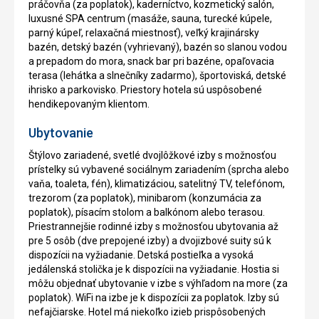
práčovňa (za poplatok), kaderníctvo, kozmetický salón,
luxusné SPA centrum (masáže, sauna, turecké kúpele,
parný kúpeľ, relaxačná miestnosť), veľký krajinársky
bazén, detský bazén (vyhrievaný), bazén so slanou vodou
a prepadom do mora, snack bar pri bazéne, opaľovacia
terasa (lehátka a slnečníky zadarmo), športoviská, detské
ihrisko a parkovisko. Priestory hotela sú uspôsobené
hendikepovaným klientom.
Ubytovanie
Štýlovo zariadené, svetlé dvojlôžkové izby s možnosťou
prístelky sú vybavené sociálnym zariadením (sprcha alebo
vaňa, toaleta, fén), klimatizáciou, satelitný TV, telefónom,
trezorom (za poplatok), minibarom (konzumácia za
poplatok), písacím stolom a balkónom alebo terasou.
Priestrannejšie rodinné izby s možnosťou ubytovania až
pre 5 osôb (dve prepojené izby) a dvojizbové suity sú k
dispozícii na vyžiadanie. Detská postieľka a vysoká
jedálenská stolička je k dispozícii na vyžiadanie. Hostia si
môžu objednať ubytovanie v izbe s výhľadom na more (za
poplatok). WiFi na izbe je k dispozícii za poplatok. Izby sú
nefajčiarske. Hotel má niekoľko izieb prispôsobených