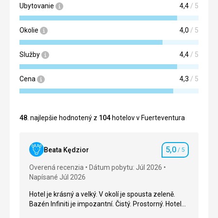
Ubytovanie
4,4
/ 5
Okolie
4,0
/ 5
Služby
4,4
/ 5
Cena
4,3
/ 5
48
. najlepšie hodnotený z
104
hotelov v Fuerteventura
5,0
Beata Kędzior
/ 5
Hodnotenie
Overená recenzia
Dátum pobytu: Júl 2026
Napísané Júl 2026
Hotel je krásný a velký. V okolí je spousta zeleně.
Bazén Infiniti je impozantní. Čistý. Prostorný. Hotel
se sice nachází na kopci, ale v okruhu 30 kilometrů