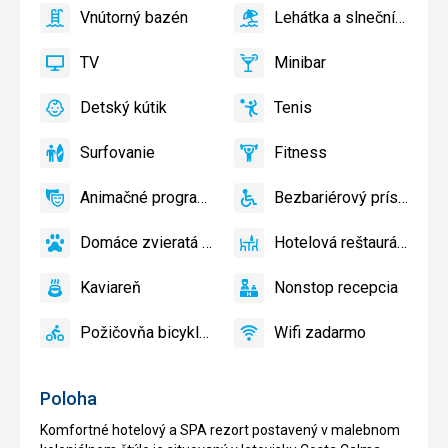
bazén
Vnútorný bazén
Lehátka a slnečníky pri bazéne zadarmo
áno
Vnútorný
áno
Lehátka
bazén
a
TV
Minibar
slnečníky
áno
TV
áno
Minibar,
pri
Bar
Detský kútik
Tenis
bazéne
áno
Detský
áno
Tenis,
zadarmo
kútik,
Volejbal
Surfovanie
Fitness
Detské
áno
Surfovanie
áno
Fitness
ihrisko,
Animačné programy
Bezbariérový prístup
Detský
áno
Animačné
áno
Bezbariérový
bazén
programy
prístup
Domáce zvieratá povolené
Hotelová reštaurácia
áno
Domáce
áno
Hotelová
zvieratá
reštaurácia
Kaviareň
Nonstop recepcia
povolené
áno
Kaviareň
áno
Nonstop
recepcia
Požičovňa bicyklov
Wifi zadarmo
áno
Požičovňa
áno
Wifi
bicyklov
zadarmo
Poloha
Komfortné hotelový a SPA rezort postavený v malebnom