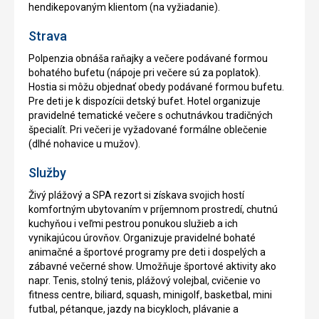
hendikepovaným klientom (na vyžiadanie).
Strava
Polpenzia obnáša raňajky a večere podávané formou
bohatého bufetu (nápoje pri večere sú za poplatok).
Hostia si môžu objednať obedy podávané formou bufetu.
Pre deti je k dispozícii detský bufet. Hotel organizuje
pravidelné tematické večere s ochutnávkou tradičných
špecialít. Pri večeri je vyžadované formálne oblečenie
(dlhé nohavice u mužov).
Služby
Živý plážový a SPA rezort si získava svojich hostí
komfortným ubytovaním v príjemnom prostredí, chutnú
kuchyňou i veľmi pestrou ponukou služieb a ich
vynikajúcou úrovňov. Organizuje pravidelné bohaté
animačné a športové programy pre deti i dospelých a
zábavné večerné show. Umožňuje športové aktivity ako
napr. Tenis, stolný tenis, plážový volejbal, cvičenie vo
fitness centre, biliard, squash, minigolf, basketbal, mini
futbal, pétanque, jazdy na bicykloch, plávanie a