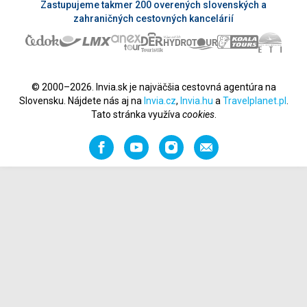
Zastupujeme takmer 200 overených slovenských a
zahraničných cestovných kancelárií
© 2000–2026. Invia.sk je najväčšia cestovná agentúra na
Slovensku. Nájdete nás aj na
Invia.cz
,
Invia.hu
a
Travelplanet.pl
.
Tato stránka využíva
cookies
.
Facebook
YouTube
Instagram
Odporučiť