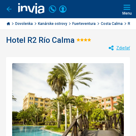
Volajte
Prihlásiť
Ísť
späť
+421
Menu
sa
2
Invia.sk
3221
Dovolenka
Kanárske ostrovy
Fuerteventura
Costa Calma
R2 R
0477
Hotel R2 Río Calma
Hodnotenie:
Zdieľať
4/5