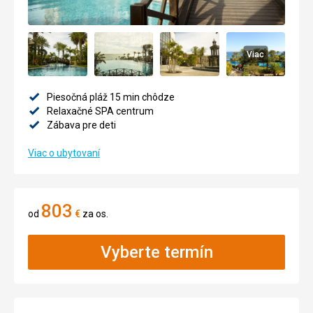
Viac
Piesočná pláž 15 min chôdze
Relaxačné SPA centrum
Zábava pre deti
Viac o ubytovaní
803
od
€
za os.
Vyberte termín