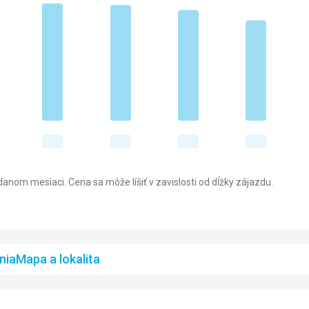
anom mesiaci. Cena sa môže líšiť v zavislosti od dĺžky zájazdu.
nia
Mapa a lokalita