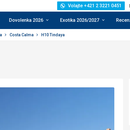
Volajte +421 2 3221 0451
Dovolenka 2026
Exotika 2026/2027
Recenz
ra
Costa Calma
H10 Tindaya
enie: