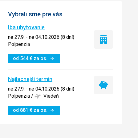
Vybrali sme pre vás
Iba ubytovanie
ne 27.9. - ne 04.10.2026 (8 dní)
Iba
Polpenzia
ubytovanie
od
544
€
za os.
Najlacnejší termín
Najlacnejší
ne 27.9. - ne 04.10.2026 (8 dní)
termín
Polpenzia
/
Viedeň
od
881
€
za os.