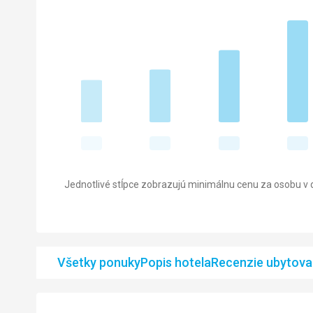
Jednotlivé stĺpce zobrazujú minimálnu cenu za osobu v d
Všetky ponuky
Popis hotela
Recenzie ubytova