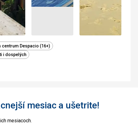
 centrum Despacio (16+)
i i dospelých
acnejší mesiac a ušetrite!
cich mesiacoch.