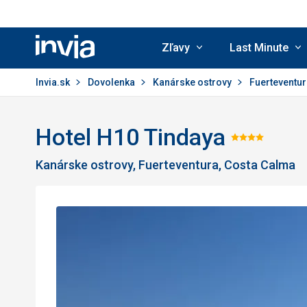
Zľavy
Last Minute
Invia.sk
Invia.sk
Dovolenka
Kanárske ostrovy
Fuerteventu
Hotel H10 Tindaya
Hodnot
Kanárske ostrovy, Fuerteventura, Costa Calma
4/5