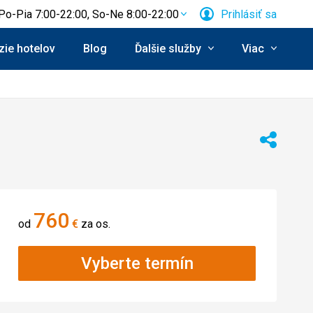
Po-Pia 7:00-22:00, So-Ne 8:00-22:00
Prihlásiť sa
ie hotelov
Blog
Ďalšie služby
Viac
Zdieľať
760
od
€
za os.
Vyberte termín