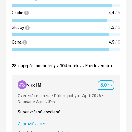
Okolie
4,4
/ 5
Služby
4,5
/ 5
Cena
4,5
/ 5
28
. najlepšie hodnotený z
104
hotelov v Fuerteventura
5,0
Nicol M.
/ 5
Hodnotenie
Overená recenzia
Dátum pobytu: Apríl 2026
Napísané Apríl 2026
Super krásná dovolená
Super krásná dovolená
Zobraziť viac