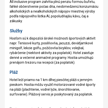
All inclusive program zahŕňa plnú penziu formou bufetu,
ľahké občerstvenie počas dňa, neobmedzenú konzumáciu
alkoholických a nealkoholických nápojov miestnej výroby
podľa nápojového lístka AI, popoludňajšiu kávu, čaj a
zákusky.
Služby
Hosťom sú k dispozícii široké možnosti športových aktivít
napr. Tenisové kurty, posilňovňa, jacuzzi, deväťjamkové
minigolf, lekcie golfu, požičovňa bicyklov, volejbal,
rybárčenie (niektoré aktivity za poplatok). Hotel zaisťuje
denné a večerné animačné programy. Hostia umožňujú
prenájom trezoru na recepcii (za poplatok).
Pláž
Hotel leží priamo na 1 km dlhej piesčitej pláži s jemným
pieskom. Hostia môžu využiť motorizované vodné športy
na pláži (plachtenie, vodné lyže, šnorchlovanie,
surfovanie). Plážový servis je poskytovaný za poplatok.