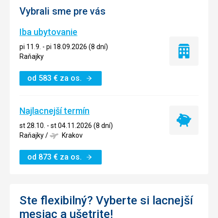
Vybrali sme pre vás
Iba ubytovanie
pi 11.9. - pi 18.09.2026 (8 dní)
Iba
Raňajky
ubytovanie
od
583
€
za os.
Najlacnejší termín
Najlacnejší
st 28.10. - st 04.11.2026 (8 dní)
termín
Raňajky
/
Krakov
od
873
€
za os.
Ste flexibilný? Vyberte si lacnejší
mesiac a ušetrite!