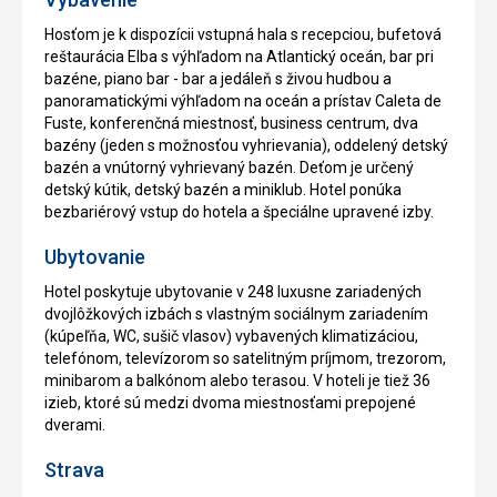
Hosťom je k dispozícii vstupná hala s recepciou, bufetová
reštaurácia Elba s výhľadom na Atlantický oceán, bar pri
bazéne, piano bar - bar a jedáleň s živou hudbou a
panoramatickými výhľadom na oceán a prístav Caleta de
Fuste, konferenčná miestnosť, business centrum, dva
bazény (jeden s možnosťou vyhrievania), oddelený detský
bazén a vnútorný vyhrievaný bazén. Deťom je určený
detský kútik, detský bazén a miniklub. Hotel ponúka
bezbariérový vstup do hotela a špeciálne upravené izby.
Ubytovanie
Hotel poskytuje ubytovanie v 248 luxusne zariadených
dvojlôžkových izbách s vlastným sociálnym zariadením
(kúpeľňa, WC, sušič vlasov) vybavených klimatizáciou,
telefónom, televízorom so satelitným príjmom, trezorom,
minibarom a balkónom alebo terasou. V hoteli je tiež 36
izieb, ktoré sú medzi dvoma miestnosťami prepojené
dverami.
Strava