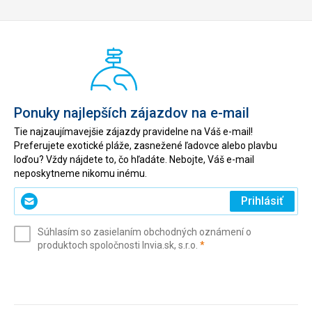
Ponuky najlepších zájazdov na e-mail
Tie najzaujímavejšie zájazdy pravidelne na Váš e-mail!
Preferujete exotické pláže, zasnežené ľadovce alebo plavbu
loďou? Vždy nájdete to, čo hľadáte. Nebojte, Váš e-mail
neposkytneme nikomu inému.
Zadajte
Prihlásiť
svoj
e-
Súhlasím so zasielaním obchodných oznámení o
mail
(povinné)
produktoch spoločnosti Invia.sk, s.r.o.
*
(povinné)
*