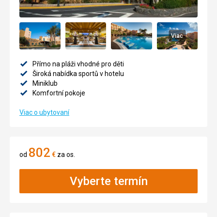
Viac
Přímo na pláži vhodné pro děti
Široká nabídka sportů v hotelu
Miniklub
Komfortní pokoje
Viac o ubytovaní
802
od
€
za os.
Vyberte termín