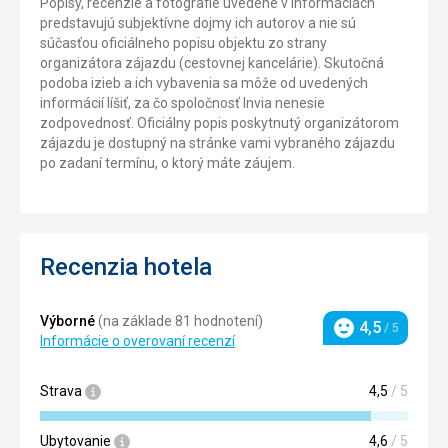
Popisy, recenzie a fotografie uvedené v informáciách
predstavujú subjektívne dojmy ich autorov a nie sú
súčasťou oficiálneho popisu objektu zo strany
organizátora zájazdu (cestovnej kancelárie). Skutočná
podoba izieb a ich vybavenia sa môže od uvedených
informácií líšiť, za čo spoločnosť Invia nenesie
zodpovednosť. Oficiálny popis poskytnutý organizátorom
zájazdu je dostupný na stránke vami vybraného zájazdu
po zadaní termínu, o ktorý máte záujem.
Recenzia hotela
Výborné
(na základe 81 hodnotení)
4,5
/ 5
Hodnotenie
Informácie o overovaní recenzí
Strava
4,5
/ 5
Ubytovanie
4,6
/ 5