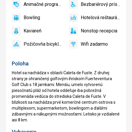
Animačné programy
Bezbariérový prístup
hotela
áno
Animačné
áno
Bezbariérový
programy
prístup
Bowling
Hotelová reštaurácia
áno
Bowling
áno
Hotelová
reštaurácia
Kaviareň
Nonstop recepcia
áno
Kaviareň
áno
Nonstop
recepcia
Požičovňa bicyklov
Wifi zadarmo
áno
Požičovňa
áno
Wifi
bicyklov
zadarmo
Poloha
Hotel sa nachádza v oblasti Caleta de Fuste. Z druhej
strany je ohraničený golfovým ihriskom Fuerteventura
Golf Club s 18 jamkami. Menšiu, umelo vytvorenú
piesočnatú pláž od hotela oddeľuje iba pobrežná
promenáda vedúca do strediska Caleta de Fuste. V
blízkosti sa nachádza prvé komerčné centrum ostrova s
multiplexom, supermarketom, bowlingom a ďalšími
zábavnými a nákupnými možnosťami. Letisko je vzdialené
asi 8 km.
Vybavenie