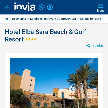
Volajte
Prihlásiť
Ísť
späť
+421
Menu
sa
2
Invia.sk
3221
Dovolenka
Kanárske ostrovy
Fuerteventura
Caleta de Fuste
El
0477
Hotel Elba Sara Beach & Golf
Resort
Hodnotenie:
Zdieľať
4/5