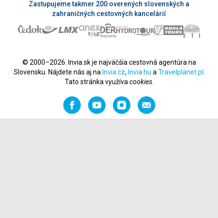
Zastupujeme takmer 200 overených slovenských a
zahraničných cestovných kancelárií
© 2000–2026. Invia.sk je najväčšia cestovná agentúra na
Slovensku. Nájdete nás aj na
Invia.cz
,
Invia.hu
a
Travelplanet.pl
.
Tato stránka využíva
cookies
.
Facebook
YouTube
Instagram
Odporučiť