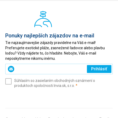
Ponuky najlepších zájazdov na e-mail
Tie najzaujímavejšie zájazdy pravidelne na Váš e-mail!
Preferujete exotické pláže, zasnežené ľadovce alebo plavbu
loďou? Vždy nájdete to, čo hľadáte. Nebojte, Váš e-mail
neposkytneme nikomu inému.
Zadajte
Prihlásiť
svoj
e-
Súhlasím so zasielaním obchodných oznámení o
mail
(povinné)
produktoch spoločnosti Invia.sk, s.r.o.
*
(povinné)
*