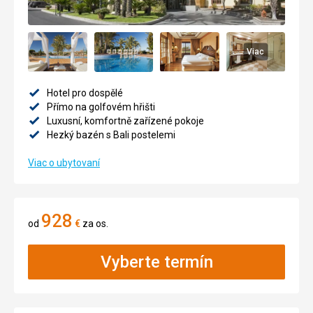
Viac
Hotel pro dospělé
Přímo na golfovém hřišti
Luxusní, komfortně zařízené pokoje
Hezký bazén s Bali postelemi
Viac o ubytovaní
928
od
€
za os.
Vyberte termín