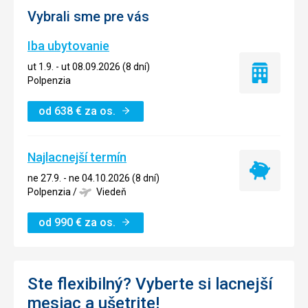
Vybrali sme pre vás
Iba ubytovanie
ut 1.9. - ut 08.09.2026 (8 dní)
Iba
Polpenzia
ubytovanie
od
638
€
za os.
Najlacnejší termín
Najlacnejší
ne 27.9. - ne 04.10.2026 (8 dní)
termín
Polpenzia
/
Viedeň
od
990
€
za os.
Ste flexibilný? Vyberte si lacnejší
mesiac a ušetrite!