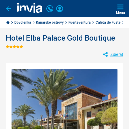
Volajte
Prihlásiť
Ísť
späť
+421
Menu
sa
2
Invia.sk
3221
Dovolenka
Kanárske ostrovy
Fuerteventura
Caleta de Fuste
El
0477
Hotel Elba Palace Gold Boutique
Hodnotenie:
Zdieľať
5/5