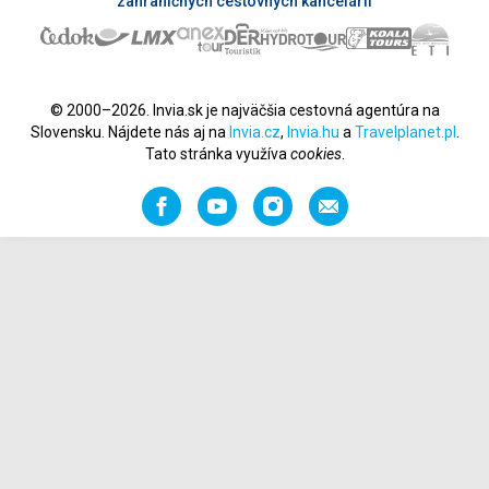
zahraničných cestovných kancelárií
© 2000–2026. Invia.sk je najväčšia cestovná agentúra na
Slovensku. Nájdete nás aj na
Invia.cz
,
Invia.hu
a
Travelplanet.pl
.
Tato stránka využíva
cookies
.
Facebook
YouTube
Instagram
Odporučiť