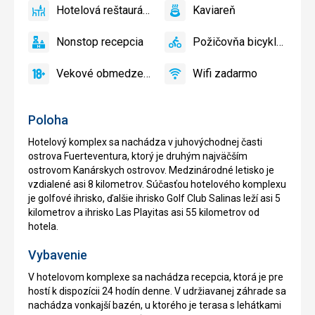
Hotelová reštaurácia
Kaviareň
povolené
áno
Hotelová
áno
Kaviareň
reštaurácia
Nonstop recepcia
Požičovňa bicyklov
áno
Nonstop
áno
Požičovňa
recepcia
bicyklov
Vekové obmedzenie
Wifi zadarmo
áno
Vekové
áno
Wifi
obmedzenie
zadarmo
Poloha
Hotelový komplex sa nachádza v juhovýchodnej časti
ostrova Fuerteventura, ktorý je druhým najväčším
ostrovom Kanárskych ostrovov. Medzinárodné letisko je
vzdialené asi 8 kilometrov. Súčasťou hotelového komplexu
je golfové ihrisko, ďalšie ihrisko Golf Club Salinas leží asi 5
kilometrov a ihrisko Las Playitas asi 55 kilometrov od
hotela.
Vybavenie
V hotelovom komplexe sa nachádza recepcia, ktorá je pre
hostí k dispozícii 24 hodín denne. V udržiavanej záhrade sa
nachádza vonkajší bazén, u ktorého je terasa s lehátkami