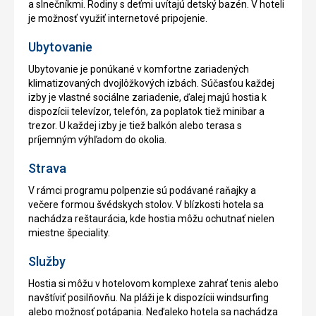
a slnečníkmi. Rodiny s deťmi uvítajú detský bazén. V hoteli
je možnosť využiť internetové pripojenie.
Ubytovanie
Ubytovanie je ponúkané v komfortne zariadených
klimatizovaných dvojlôžkových izbách. Súčasťou každej
izby je vlastné sociálne zariadenie, ďalej majú hostia k
dispozícii televízor, telefón, za poplatok tiež minibar a
trezor. U každej izby je tiež balkón alebo terasa s
príjemným výhľadom do okolia.
Strava
V rámci programu polpenzie sú podávané raňajky a
večere formou švédskych stolov. V blízkosti hotela sa
nachádza reštaurácia, kde hostia môžu ochutnať nielen
miestne špeciality.
Služby
Hostia si môžu v hotelovom komplexe zahrať tenis alebo
navštíviť posilňovňu. Na pláži je k dispozícii windsurfing
alebo možnosť potápania. Neďaleko hotela sa nachádza