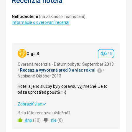
Recenzia hotela
Nehodnotené
(na základě 3 hodnocení)
Informácie o overovaní recenzí
4,6
Olga S.
/ 5
Hodnotenie
Overená recenzia
Dátum pobytu: September 2013
Recenzia vytvorená pred 3 a viac rokmi
Napísané Október 2013
Hotel a jeho služby byly opravdu výjimečné. Je to
oáza uprostřed pouště.. :-)
Hotel a jeho služby byly opravdu výjimečné. Je to
Zobraziť viac
oáza uprostřed pouště.. :-)
Bola táto recenzia užitočná?
áno
(
10
)
nie
(
0
)
Strava
4,0
/ 5