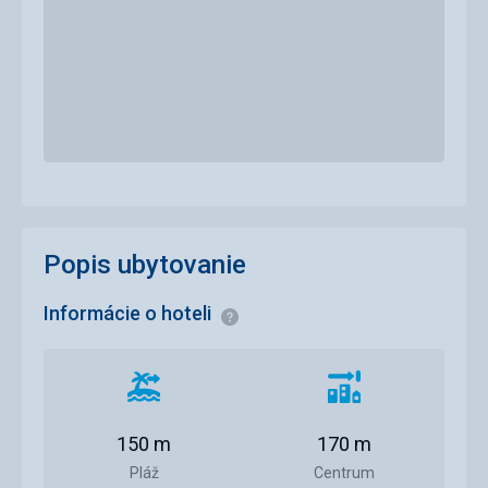
Popis ubytovanie
Informácie o hoteli
Informácie
Vzdialenosť
Vzdialenosť
od
od
pláže
centra
150 m
170 m
mesta
Pláž
Centrum