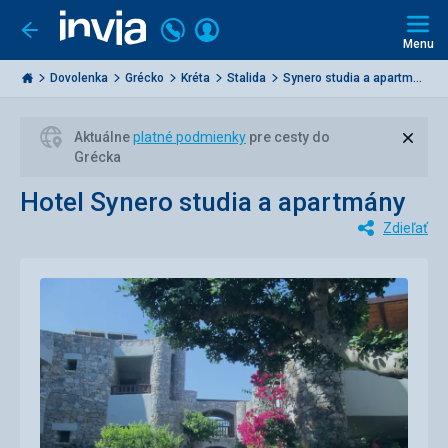
Volajte
Prihlásiť
Ísť
späť
+421
Menu
sa
2
Invia.sk
3221
Dovolenka
Grécko
Kréta
Stalida
Synero studia a apartm...
0477
Zavri
Aktuálne
platné podmienky
pre cesty do
Grécka
Hotel Synero studia a apartmány
Zdieľať