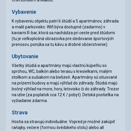
Chersonisem a Maliou.
Vybavenie
K vybaveniu objektu patrí 6 štúdií a 5 apartmánov, záhrada
a malé parkovisko. Wifi býva dostupné (zadarmo) v
kaviarni R-bar, ktorá sa nachádza pri ceste pred štúdomi
(tu je veľkoplošná obrazovka pre sledovanie športových
prenosov, ponúka sa tu kávu a drobné občerstvenie).
Ubytovanie
Všetky štúdiá a apartmány majú vlastnú kúpeľňu so
sprchou, WC, balkón alebo terasu s kresielkami, malým
stolíkom a sušiakom na bielizeň. Apartmány sú situované
na prízemí budovy a majú výhľad do záhrady. Štúdiá majú
bočný výhľad na more, hory, letovisko či do záhrady. Trezor
na izbe (za poplatok cca 12 € / pobyt). Detská postieľka na
vyžiadanie zdarma.
Strava
Hostia sa stravujú individuálne. Vopred je možné zakúpiť
raňajky, večere (formou švédskeho stolu) alebo all