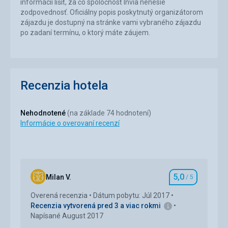
informácií líšiť, za čo spoločnosť Invia nenesie
zodpovednosť. Oficiálny popis poskytnutý organizátorom
zájazdu je dostupný na stránke vami vybraného zájazdu
po zadaní termínu, o ktorý máte záujem.
Recenzia hotela
Nehodnotené
(na základe 74 hodnotení)
Informácie o overovaní recenzí
5,0
Milan V.
/ 5
Hodnotenie
Overená recenzia
Dátum pobytu: Júl 2017
Recenzia vytvorená pred 3 a viac rokmi
Napísané August 2017