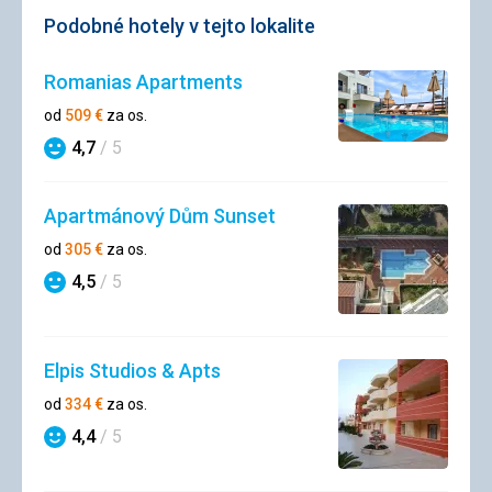
Podobné hotely v tejto lokalite
Romanias Apartments
od
509
€
za os.
4,7
/ 5
Hodnotenie
Apartmánový Dům Sunset
od
305
€
za os.
4,5
/ 5
Hodnotenie
Elpis Studios & Apts
od
334
€
za os.
4,4
/ 5
Hodnotenie