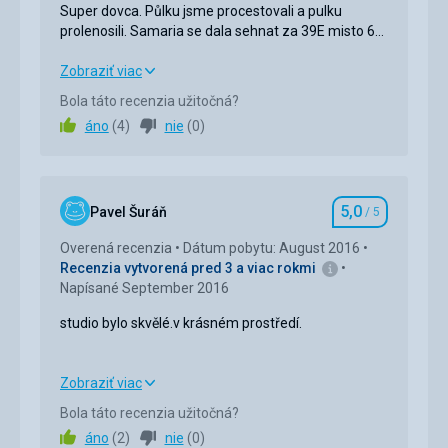
Super dovca. Půlku jsme procestovali a pulku
prolenosili. Samaria se dala sehnat za 39E misto 60
s nasi cestovkou, tak jsme jeli tak...
Super dovca. Půlku jsme procestovali a pulku
Zobraziť viac
prolenosili. Samaria se dala sehnat za 39E misto 60
Bola táto recenzia užitočná?
s nasi cestovkou, tak jsme jeli tak...
áno
(
4
)
nie
(
0
)
Ubytovanie
5,0
/ 5
Okolie
5,0
/ 5
5,0
Pavel Šuráň
/ 5
Hodnotenie
Služby
5,0
/ 5
Overená recenzia
Dátum pobytu: August 2016
Recenzia vytvorená pred 3 a viac rokmi
Cena
5,0
/ 5
Napísané September 2016
studio bylo skvělé.v krásném prostředí.
Pláž
Pláže nedaleko. Krasne piscite u hoteu Ikaros. Za 9E
se dal pronajmout slunecnik a 2 lehatka, ale lezeli
studio bylo skvělé.v krásném prostředí.
Zobraziť viac
jsme na pisku vedle a v pohode.
Bola táto recenzia užitočná?
Strava
áno
(
2
)
nie
(
0
)
Nemeli jsme. Ale aparman byl vybaven na vareni-