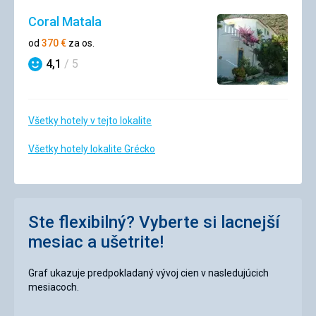
Coral Matala
od
370
€
za os.
4,1
/ 5
Hodnotenie
Všetky hotely v tejto lokalite
Všetky hotely lokalite Grécko
Ste flexibilný? Vyberte si lacnejší
mesiac a ušetrite!
Graf ukazuje predpokladaný vývoj cien v nasledujúcich
mesiacoch.