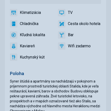
Klimatizácia
TV
áno
Klimatizácia
áno
TV
Chladnička
Cesta okolo hotela
áno
Chladnička
áno
Cesta
okolo
Kľudná lokalita
Bar
hotela
áno
Kľudná
áno
Bar
lokalita
Kaviareň
Wifi zadarmo
áno
Kaviareň
áno
Wifi
zadarmo
Kuchynský kút
áno
Kuchynský
kút
Poloha
Syner štúdiá a apartmány sa nachádzajú v pokojnom a
príjemnom prostredí turistickej oblasti Stalida, kde je veľa
reštaurácií, kaviarní, barov a obchodov. Budovu obklopuje
pekne upravená záhrada. Živé turistické letovisko, na
prospektoch a v mapách označované tiež ako Stalis, sa
nachádza východne od hlavného mesta Heraklionu medzi