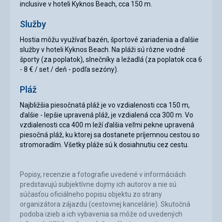
inclusive v hoteli Kyknos Beach, cca 150 m.
Služby
Hostia môžu využívať bazén, športové zariadenia a ďalšie
služby v hoteli Kyknos Beach. Na pláži sú rôzne vodné
športy (za poplatok), slnečníky a ležadlá (za poplatok cca 6
- 8 € / set / deň - podľa sezóny).
Pláž
Najbližšia piesočnatá pláž je vo vzdialenosti cca 150 m,
ďalšie - lepšie upravená pláž, je vzdialená cca 300 m. Vo
vzdialenosti cca 400 m leží ďalšia veľmi pekne upravená
piesočná pláž, ku ktorej sa dostanete príjemnou cestou so
stromoradím. Všetky pláže sú k dosiahnutiu cez cestu.
Popisy, recenzie a fotografie uvedené v informáciách
predstavujú subjektívne dojmy ich autorov a nie sú
súčasťou oficiálneho popisu objektu zo strany
organizátora zájazdu (cestovnej kancelárie). Skutočná
podoba izieb a ich vybavenia sa môže od uvedených