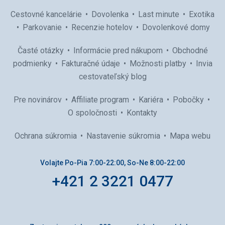
Služby
Cestovné kancelárie
Dovolenka
Last minute
Exotika
Viz ubytování. Klimatizace 4 eura / den, trezor 12 eur -
pobyt (škoda, to je takový hloupý poplatek, když už ten
Parkovanie
Recenzie hotelov
Dovolenkové domy
trezor na pokoji je, je přeci v mém zájmu, aby byl host
spokojený, nic se mu neztratilo a třeba i odvrátil hrozbu
Časté otázky
Informácie pred nákupom
Obchodné
krádeže, popř. podezření od svého personálu...).
podmienky
Fakturačné údaje
Možnosti platby
Invia
Táto recenzia bola preložená automaticky pomocou
cestovateľský blog
Google Translate
Pre novinárov
Affiliate program
Kariéra
Pobočky
O spoločnosti
Kontakty
Ochrana súkromia
Nastavenie súkromia
Mapa webu
Volajte Po-Pia 7:00-22:00, So-Ne 8:00-22:00
+421 2 3221 0477