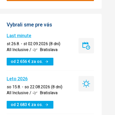
Vybrali sme pre vás
Last minute
st 26.8. - st 02.09.2026 (8 dní)
Last
All Inclusive
/
Bratislava
minute
od
2 656
€
za os.
Leto 2026
Leto
so 15.8. - so 22.08.2026 (8 dní)
2026
All Inclusive
/
Bratislava
od
2 683
€
za os.