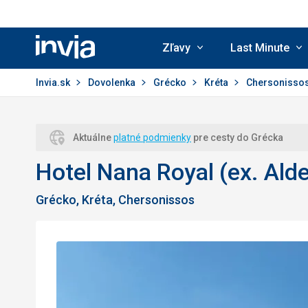
Zľavy
Last Minute
Invia.sk
Invia.sk
Dovolenka
Grécko
Kréta
Chersonisso
Aktuálne
platné podmienky
pre cesty do Grécka
Hotel Nana Royal (ex. Al
Grécko, Kréta, Chersonissos