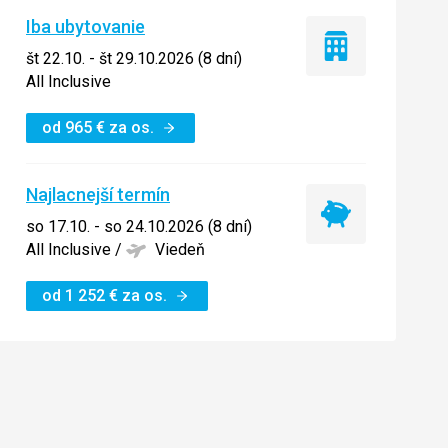
Iba ubytovanie
Iba
št 22.10. - št 29.10.2026 (8 dní)
ubytovanie
All Inclusive
od
965
€
za os.
Najlacnejší termín
Najlacnejší
so 17.10. - so 24.10.2026 (8 dní)
termín
All Inclusive
/
Viedeň
od
1 252
€
za os.