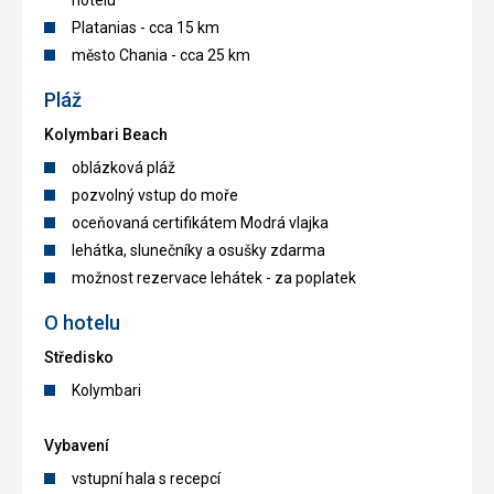
hotelu
Platanias - cca 15 km
město Chania - cca 25 km
Pláž
Kolymbari Beach
oblázková pláž
pozvolný vstup do moře
oceňovaná certifikátem Modrá vlajka
lehátka, slunečníky a osušky zdarma
možnost rezervace lehátek - za poplatek
O hotelu
Středisko
Kolymbari
Vybavení
vstupní hala s recepcí