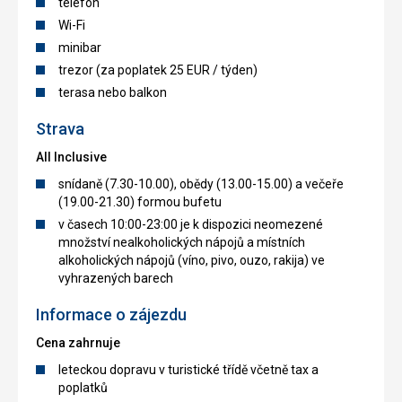
telefon
Wi-Fi
minibar
trezor (za poplatek 25 EUR / týden)
terasa nebo balkon
Strava
All Inclusive
snídaně (7.30-10.00), obědy (13.00-15.00) a večeře
(19.00-21.30) formou bufetu
v časech 10:00-23:00 je k dispozici neomezené
množství nealkoholických nápojů a místních
alkoholických nápojů (víno, pivo, ouzo, rakija) ve
vyhrazených barech
Informace o zájezdu
Cena zahrnuje
leteckou dopravu v turistické třídě včetně tax a
poplatků