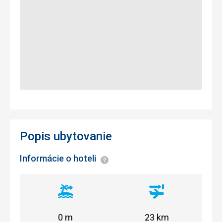
Popis ubytovanie
Informácie o hoteli
Informácie
Vzdialenosť
Vzdialenosť
od
od
pláže
letiska
0 m
23 km