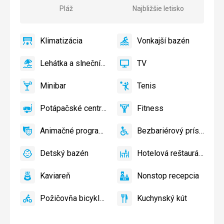
Pláž
Najbližšie letisko
Klimatizácia
Vonkajší bazén
áno
Klimatizácia
áno
Vonkajší
bazén
Lehátka a slnečníky pri bazéne zadarmo
TV
áno
Lehátka
áno
TV
a
Minibar
Tenis
slnečníky
áno
Minibar,
áno
Tenis
pri
Bar
Potápačské centrum
Fitness
bazéne
áno
Potápačské
áno
Fitness
zadarmo
centrum
Animačné programy
Bezbariérový prístup
áno
Animačné
áno
Bezbariérový
programy
prístup
Detský bazén
Hotelová reštaurácia
áno
Detský
áno
Hotelová
bazén
reštaurácia
Kaviareň
Nonstop recepcia
áno
Kaviareň
áno
Nonstop
recepcia
Požičovňa bicyklov
Kuchynský kút
áno
Požičovňa
áno
Kuchynský
bicyklov
kút