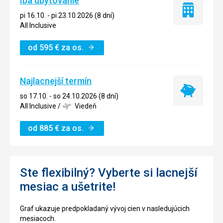
Iba ubytovanie
Iba
pi 16.10. - pi 23.10.2026 (8 dní)
ubytovanie
All Inclusive
od
595
€
za os.
Najlacnejší termín
Najlacnejší
so 17.10. - so 24.10.2026 (8 dní)
termín
All Inclusive
/
Viedeň
od
885
€
za os.
Ste flexibilný? Vyberte si lacnejší
mesiac a ušetrite!
Graf ukazuje predpokladaný vývoj cien v nasledujúcich
mesiacoch.