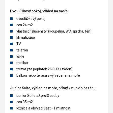
Dvoulůžkový pokoj, výhled na moře
dvoulůžkový pokoj
cca 24 m2
vlastní příslušenství (koupelna, WC, sprcha, fén)
klimatizace
TV
telefon
Wi-Fi
minibar
trezor (za poplatek 25 EUR / týden)
balkon nebo terasa s výhledem na moře
Junior Suite, výhled na moře, přímý vstup do bazénu
Junior Suite až pro 3 osoby
cca 35 m2
ložnice a obývací část - 1 místnost