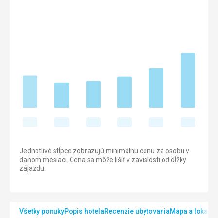
Jednotlivé stĺpce zobrazujú minimálnu cenu za osobu v
danom mesiaci. Cena sa môže líšiť v zavislosti od dĺžky
zájazdu.
Všetky ponuky
Popis hotela
Recenzie ubytovania
Mapa a lokalita