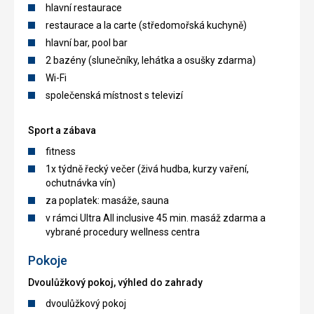
hlavní restaurace
restaurace a la carte (středomořská kuchyně)
hlavní bar, pool bar
2 bazény (slunečníky, lehátka a osušky zdarma)
Wi-Fi
společenská místnost s televizí
Sport a zábava
fitness
1x týdně řecký večer (živá hudba, kurzy vaření,
ochutnávka vín)
za poplatek: masáže, sauna
v rámci Ultra All inclusive 45 min. masáž zdarma a
vybrané procedury wellness centra
Pokoje
Dvoulůžkový pokoj, výhled do zahrady
dvoulůžkový pokoj