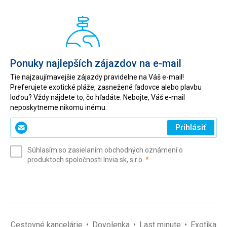
Ponuky najlepších zájazdov na e-mail
Tie najzaujímavejšie zájazdy pravidelne na Váš e-mail!
Preferujete exotické pláže, zasnežené ľadovce alebo plavbu
loďou? Vždy nájdete to, čo hľadáte. Nebojte, Váš e-mail
neposkytneme nikomu inému.
Zadajte
Prihlásiť
svoj
e-
Súhlasím so zasielaním obchodných oznámení o
mail
(povinné)
produktoch spoločnosti Invia.sk, s.r.o.
*
(povinné)
*
Cestovné kancelárie
Dovolenka
Last minute
Exotika