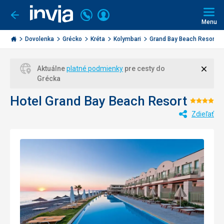
Volajte
Prihlásiť
Ísť
späť
+421
Menu
sa
2
Invia.sk
3221
Dovolenka
Grécko
Kréta
Kolymbari
Grand Bay Beach Resort
0477
Zavri
Aktuálne
platné podmienky
pre cesty do
Grécka
Hotel Grand Bay Beach Resort
Hodno
Zdieľať
4/5