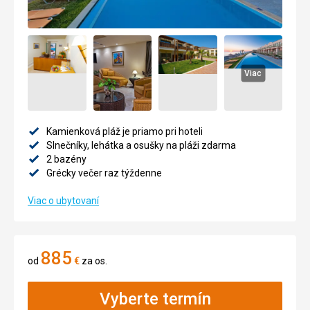
Viac
Kamienková pláž je priamo pri hoteli
Slnečníky, lehátka a osušky na pláži zdarma
2 bazény
Grécky večer raz týždenne
Viac o ubytovaní
885
od
€
za os.
Vyberte termín