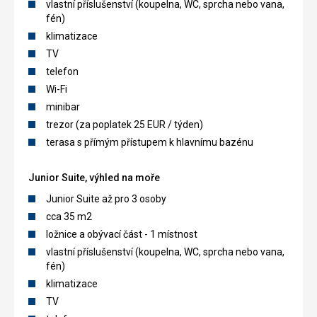
vlastní příslušenství (koupelna, WC, sprcha nebo vana,
fén)
klimatizace
TV
telefon
Wi-Fi
minibar
trezor (za poplatek 25 EUR / týden)
terasa s přímým přístupem k hlavnímu bazénu
Junior Suite, výhled na moře
Junior Suite až pro 3 osoby
cca 35 m2
ložnice a obývací část - 1 místnost
vlastní příslušenství (koupelna, WC, sprcha nebo vana,
fén)
klimatizace
TV