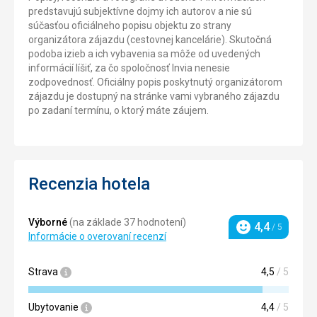
predstavujú subjektívne dojmy ich autorov a nie sú
súčasťou oficiálneho popisu objektu zo strany
organizátora zájazdu (cestovnej kancelárie). Skutočná
podoba izieb a ich vybavenia sa môže od uvedených
informácií líšiť, za čo spoločnosť Invia nenesie
zodpovednosť. Oficiálny popis poskytnutý organizátorom
zájazdu je dostupný na stránke vami vybraného zájazdu
po zadaní termínu, o ktorý máte záujem.
Recenzia hotela
Výborné
(na základe 37 hodnotení)
4,4
/ 5
Hodnotenie
Informácie o overovaní recenzí
Strava
4,5
/ 5
Ubytovanie
4,4
/ 5