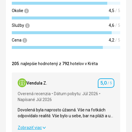
Okolie
4,5
/ 5
Služby
4,6
/ 5
Cena
4,2
/ 5
205
. najlepšie hodnotený z
792
hotelov v Kréta
5,0
Vendula Z.
/ 5
Hodnotenie
Overená recenzia
Dátum pobytu: Júl 2026
Napísané Júl 2026
Dovolená byla naprosto úžasná. Vše na fotkách
odpovídalo realitě. Vše bylo u sebe, bar na pláži a u
bazénu současně, malý obchůdek, i hezké taverny.
Mnoho možností na výlety lodí i místním
Dovolená byla naprosto úžasná. Vše na fotkách
Zobraziť viac