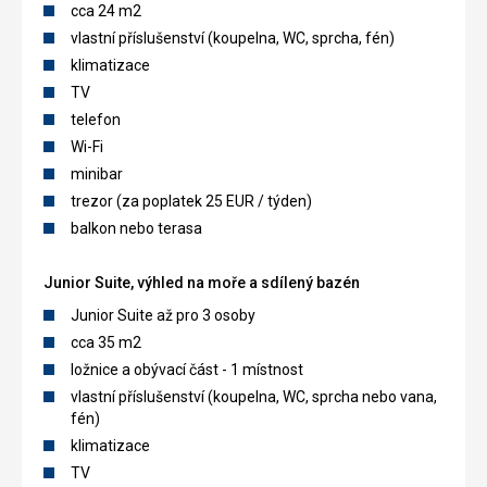
cca 24 m2
vlastní příslušenství (koupelna, WC, sprcha, fén)
klimatizace
TV
telefon
Wi-Fi
minibar
trezor (za poplatek 25 EUR / týden)
balkon nebo terasa
Junior Suite, výhled na moře a sdílený bazén
Junior Suite až pro 3 osoby
cca 35 m2
ložnice a obývací část - 1 místnost
vlastní příslušenství (koupelna, WC, sprcha nebo vana,
fén)
klimatizace
TV