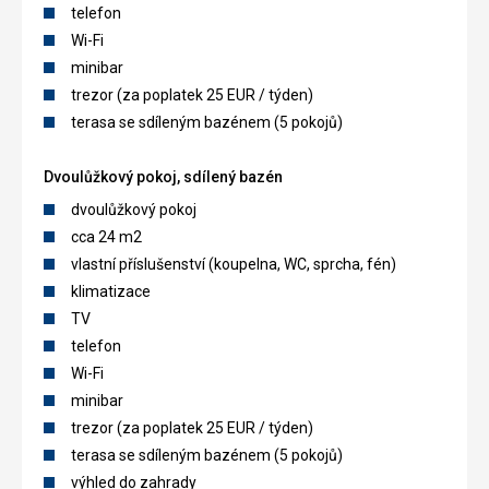
telefon
Wi-Fi
minibar
trezor (za poplatek 25 EUR / týden)
terasa se sdíleným bazénem (5 pokojů)
Dvoulůžkový pokoj, sdílený bazén
dvoulůžkový pokoj
cca 24 m2
vlastní příslušenství (koupelna, WC, sprcha, fén)
klimatizace
TV
telefon
Wi-Fi
minibar
trezor (za poplatek 25 EUR / týden)
terasa se sdíleným bazénem (5 pokojů)
výhled do zahrady