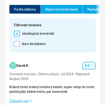
Služby
Bezchybné
Podľa dátumu
Najhoršie hodnotené
Najlepšie 
Táto recenzia bola preložená automaticky pomocou
Google Translate
Filtrovať recenzie
obsahujúce komentár
iba s obrázkami
4,6
Darek R.
/ 5
Hodnotenie
Overená recenzia
Dátum pobytu: Júl 2024
Napísané
August 2024
Krásný hotel, krásný hotelový bazén, super vstup do moře,
písčitá pláž, klidné místo, pár taverniček
Krásný hotel, krásný hotelový bazén, super vstup do moře,
Zobraziť viac