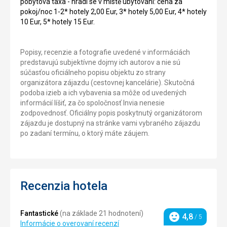
pobytová taxa - hradí se v místě ubytování: cena za
pokoj/noc 1-2* hotely 2,00 Eur, 3* hotely 5,00 Eur, 4* hotely
10 Eur, 5* hotely 15 Eur.
Popisy, recenzie a fotografie uvedené v informáciách
predstavujú subjektívne dojmy ich autorov a nie sú
súčasťou oficiálneho popisu objektu zo strany
organizátora zájazdu (cestovnej kancelárie). Skutočná
podoba izieb a ich vybavenia sa môže od uvedených
informácií líšiť, za čo spoločnosť Invia nenesie
zodpovednosť. Oficiálny popis poskytnutý organizátorom
zájazdu je dostupný na stránke vami vybraného zájazdu
po zadaní termínu, o ktorý máte záujem.
Recenzia hotela
Fantastické
(na základe 21 hodnotení)
4,8
/ 5
Hodnotenie
Informácie o overovaní recenzí