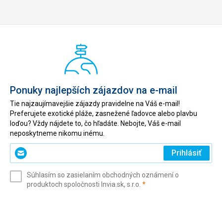
Ponuky najlepších zájazdov na e-mail
Tie najzaujímavejšie zájazdy pravidelne na Váš e-mail!
Preferujete exotické pláže, zasnežené ľadovce alebo plavbu
loďou? Vždy nájdete to, čo hľadáte. Nebojte, Váš e-mail
neposkytneme nikomu inému.
Zadajte
Prihlásiť
svoj
e-
Súhlasím so zasielaním obchodných oznámení o
mail
(povinné)
produktoch spoločnosti Invia.sk, s.r.o.
*
(povinné)
*