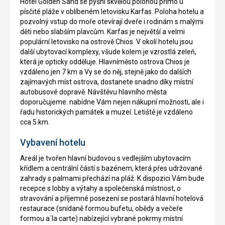
Hotel Golden Sand se pyšní skvělou polohou přímo u
písčité pláže v oblíbeném letovisku Karfas. Poloha hotelu a
pozvolný vstup do moře otevírají dveře i rodinám s malými
děti nebo slabším plavcům. Karfas je největší a velmi
populární letovisko na ostrově Chios. V okolí hotelu jsou
další ubytovací komplexy, všude kolem je vzrostlá zeleň,
která je opticky odděluje. Hlavníměsto ostrova Chios je
vzdáleno jen 7 km a Vy se do něj, stejně jako do dalších
zajímavých míst ostrova, dostanete snadno díky místní
autobusové dopravě. Návštěvu hlavního města
doporučujeme. nabídne Vám nejen nákupní možnosti, ale i
řadu historických památek a muzeí. Letiště je vzdáleno
cca 5 km.
Vybavení hotelu
Areál je tvořen hlavní budovou s vedlejším ubytovacím
křídlem a centrální částí s bazénem, která přes udržované
zahrady s palmami přechází na pláž. K dispozici Vám bude
recepce s lobby a výtahy a společenská místnost, o
stravování a příjemné posezení se postará hlavní hotelová
restaurace (snídaně formou bufetu, obědy a večeře
formou a´la carte) nabízející vybrané pokrmy místní