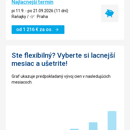
Najlacnejší termín
pi 11.9. - po 21.09.2026 (11 dní)
Najlacnejší
Raňajky
/
Praha
termín
od
1 216
€
za os.
Ste flexibilný? Vyberte si lacnejší
mesiac a ušetrite!
Graf ukazuje predpokladaný vývoj cien v nasledujúcich
mesiacoch.