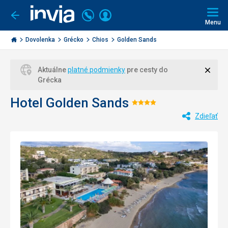
Volajte
Prihlásiť
Ísť
späť
+421
Menu
sa
2
Invia.sk
3221
Dovolenka
Grécko
Chios
Golden Sands
0477
Zavri
Aktuálne
platné podmienky
pre cesty do
Grécka
Hotel Golden Sands
Hodnotenie:
Zdieľať
4/5