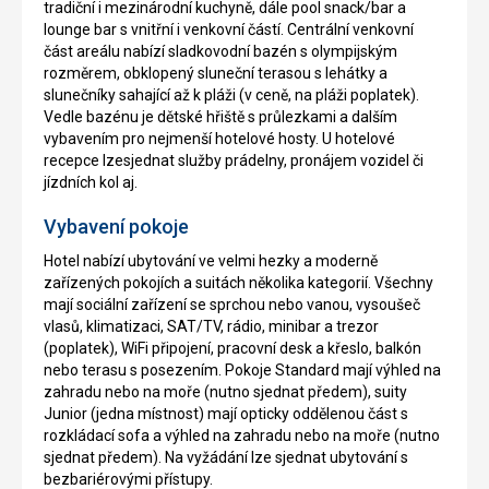
tradiční i mezinárodní kuchyně, dále pool snack/bar a
lounge bar s vnitřní i venkovní částí. Centrální venkovní
část areálu nabízí sladkovodní bazén s olympijským
rozměrem, obklopený sluneční terasou s lehátky a
slunečníky sahající až k pláži (v ceně, na pláži poplatek).
Vedle bazénu je dětské hřiště s průlezkami a dalším
vybavením pro nejmenší hotelové hosty. U hotelové
recepce lzesjednat služby prádelny, pronájem vozidel či
jízdních kol aj.
Vybavení pokoje
Hotel nabízí ubytování ve velmi hezky a moderně
zařízených pokojích a suitách několika kategorií. Všechny
mají sociální zařízení se sprchou nebo vanou, vysoušeč
vlasů, klimatizaci, SAT/TV, rádio, minibar a trezor
(poplatek), WiFi připojení, pracovní desk a křeslo, balkón
nebo terasu s posezením. Pokoje Standard mají výhled na
zahradu nebo na moře (nutno sjednat předem), suity
Junior (jedna místnost) mají opticky oddělenou část s
rozkládací sofa a výhled na zahradu nebo na moře (nutno
sjednat předem). Na vyžádání lze sjednat ubytování s
bezbariérovými přístupy.