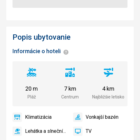
Popis ubytovanie
Informácie o hoteli
Informácie
Vzdialenosť
Vzdialenosť
Vzdialenosť
od
od
od
pláže
centra
letiska
20 m
7 km
4 km
mesta
Pláž
Centrum
Najbližšie letisko
Klimatizácia
Vonkajší bazén
áno
Klimatizácia
áno
Vonkajší
bazén
Lehátka a slnečníky pri bazéne zadarmo
TV
áno
Lehátka
áno
TV