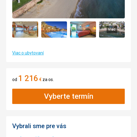
Viac
Viac o ubytovaní
1 216
od
€
za os.
Vyberte termín
Vybrali sme pre vás