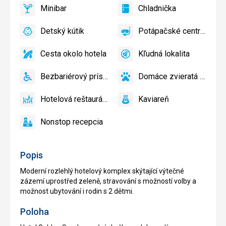
a
Minibar
Chladnička
slnečníky
áno
Minibar,
áno
Chladnička
pri
Bar
Detský kútik
Potápačské centrum
bazéne
áno
Detský
áno
Potápačské
zadarmo,
kútik,
centrum
Lehátka
Cesta okolo hotela
Kľudná lokalita
Detské
áno
Cesta
áno
Kľudná
a
ihrisko
okolo
lokalita
slnečníky
Bezbariérový prístup
Domáce zvieratá povole
hotela
áno
na
Bezbariérový
áno
Domáce
pláži
prístup
zvieratá
Hotelová reštaurácia
Kaviareň
zadarmo
povolené
áno
Hotelová
áno
Kaviareň
reštaurácia
Nonstop recepcia
áno
Nonstop
recepcia
Popis
Moderní rozlehlý hotelový komplex skýtající výtečné
zázemí uprostřed zeleně, stravování s možností volby a
možnost ubytování i rodin s 2 dětmi.
Poloha