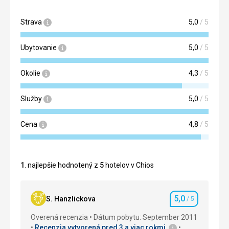
Strava
5,0
/ 5
Ubytovanie
5,0
/ 5
Okolie
4,3
/ 5
Služby
5,0
/ 5
Cena
4,8
/ 5
1
. najlepšie hodnotený z
5
hotelov v Chios
5,0
S. Hanzlickova
/ 5
Hodnotenie
Overená recenzia
Dátum pobytu: September 2011
Recenzia vytvorená pred 3 a viac rokmi