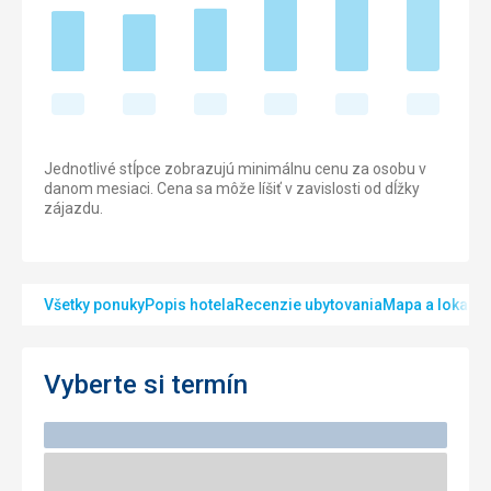
Jednotlivé stĺpce zobrazujú minimálnu cenu za osobu v
danom mesiaci. Cena sa môže líšiť v zavislosti od dĺžky
zájazdu.
Všetky ponuky
Popis hotela
Recenzie ubytovania
Mapa a lokalita
Vyberte si termín