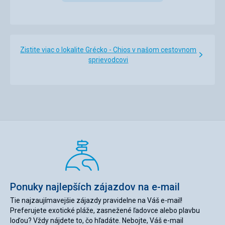
menší autopůjčovny, avšak v době našeho pobytu nebylo
žádné volné auto v této půjčovně k dispozici. Pronájem
auta nám zajistila delegátka, museli jsme však zaplatit
poplatek za dovoz auta do Emporios.
Zistite viac o lokalite Grécko - Chios v našom cestovnom
Táto recenzia bola preložená automaticky pomocou
sprievodcovi
Google Translate
Ponuky najlepších zájazdov na e-mail
Tie najzaujímavejšie zájazdy pravidelne na Váš e-mail!
Preferujete exotické pláže, zasnežené ľadovce alebo plavbu
loďou? Vždy nájdete to, čo hľadáte. Nebojte, Váš e-mail