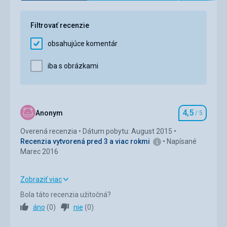
Ubytovanie
5,0
/ 5
Filtrovať recenzie
Okolie
5,0
/ 5
obsahujúce komentár
Služby
5,0
/ 5
iba s obrázkami
Cena
5,0
/ 5
Pláž
zhruba 200m od hotelu tři pláže s černými lávovými
4,5
Anonym
/ 5
Hodnotenie
oblázky, krásné, čisté, velmi málo lidí
Overená recenzia
Dátum pobytu: August 2015
Strava
Recenzia vytvorená pred 3 a viac rokmi
Napísané
měli jsme pouze snídaně - výběr a kvalita výborná
Marec 2016
Ubytovanie
ubytování velice pěkné,čisté služby perfektní
Zobraziť viac
Služby
Strava
4,0
/ 5
Bola táto recenzia užitočná?
velmi dobré
áno
(
0
)
nie
(
0
)
Ubytovanie
4,0
/ 5
Táto recenzia bola preložená automaticky pomocou
Google Translate