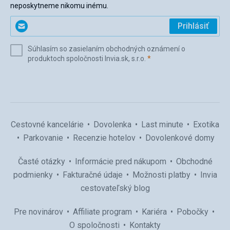
neposkytneme nikomu inému.
Zadajte
Prihlásiť
svoj
e-
Súhlasím so zasielaním obchodných oznámení o
mail
(povinné)
produktoch spoločnosti Invia.sk, s.r.o.
*
(povinné)
*
Cestovné kancelárie
Dovolenka
Last minute
Exotika
Parkovanie
Recenzie hotelov
Dovolenkové domy
Časté otázky
Informácie pred nákupom
Obchodné
podmienky
Fakturačné údaje
Možnosti platby
Invia
cestovateľský blog
Pre novinárov
Affiliate program
Kariéra
Pobočky
O spoločnosti
Kontakty