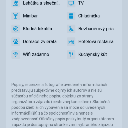
Lehátka a slnečníky pri bazéne zadarmo
TV
áno
Lehátka
áno
TV
a
Minibar
Chladnička
slnečníky
áno
Minibar,
áno
Chladnička
pri
Bar
Kľudná lokalita
Bezbariérový prístup
bazéne
áno
Kľudná
áno
Bezbariérový
zadarmo
lokalita
prístup
Domáce zvieratá povolené
Hotelová reštaurácia
áno
Domáce
áno
Hotelová
zvieratá
reštaurácia
Wifi zadarmo
Kuchynský kút
povolené
áno
Wifi
áno
Kuchynský
zadarmo
kút
Popisy, recenzie a fotografie uvedené v informáciách
predstavujú subjektívne dojmy ich autorov a nie sú
súčasťou oficiálneho popisu objektu zo strany
organizátora zájazdu (cestovnej kancelárie). Skutočná
podoba izieb a ich vybavenia sa môže od uvedených
informácií líšiť, za čo spoločnosť Invia nenesie
zodpovednosť. Oficiálny popis poskytnutý organizátorom
zájazdu je dostupný na stránke vami vybraného zájazdu