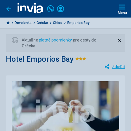
Volajte
Prihlásiť
Ísť
späť
+421
Menu
sa
2
Invia.sk
3221
Dovolenka
Grécko
Chios
Emporios Bay
0477
Zavri
Aktuálne
platné podmienky
pre cesty do
Grécka
Hotel Emporios Bay
Hodnotenie:
Zdieľať
3/5