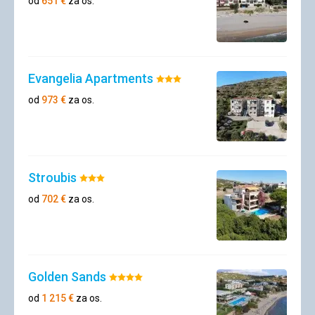
od
651
€
za os.
Evangelia Apartments
Hodnotenie:
3/5
od
973
€
za os.
Stroubis
Hodnotenie:
3/5
od
702
€
za os.
Golden Sands
Hodnotenie:
4/5
od
1 215
€
za os.