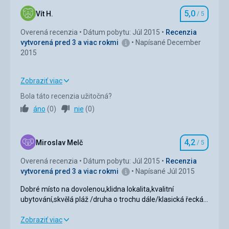
Okolie
4,0
/ 5
5,0
Vít H.
/ 5
Hodnotenie
Služby
4,0
/ 5
Overená recenzia
Dátum pobytu: Júl 2015
Recenzia
vytvorená pred 3 a viac rokmi
Napísané December
Cena
4,0
/ 5
2015
Zobraziť viac
Strava
5,0
/ 5
Bola táto recenzia užitočná?
áno
(
0
)
nie
(
0
)
Ubytovanie
5,0
/ 5
Okolie
5,0
/ 5
4,2
Miroslav Melč
/ 5
Hodnotenie
Služby
5,0
/ 5
Overená recenzia
Dátum pobytu: Júl 2015
Recenzia
vytvorená pred 3 a viac rokmi
Napísané Júl 2015
Cena
5,0
/ 5
Dobré místo na dovolenou,klidna lokalita,kvalitní
ubytování,skvělá pláž /druha o trochu dále/klasická řecká
snídaně,velmi pěkný hotel.
Dobré místo na dovolenou,klidna lokalita,kvalitní
Zobraziť viac