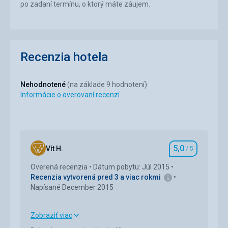
po zadaní termínu, o ktorý máte záujem.
Recenzia hotela
Nehodnotené
(na základe 9 hodnotení)
Informácie o overovaní recenzí
5,0
Vít H.
/ 5
Hodnotenie
Overená recenzia
Dátum pobytu: Júl 2015
Recenzia vytvorená pred 3 a viac rokmi
Napísané December 2015
Zobraziť viac
Strava
5,0
/ 5