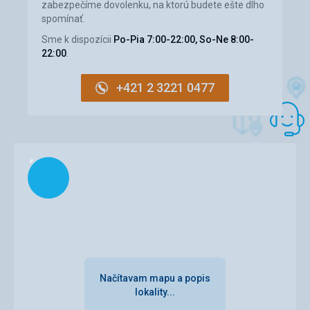
zabezpečíme dovolenku, na ktorú budete ešte dlho
V Emporios je několik oblázkových pláží. Hlavní pláž je
spomínať.
vzdálena cca 8-10 minut chůze a dojíždí na ní i lidé z okolí.
Po několika dalších minutách chůze se lze však dostat na
Sme k dispozícii
Po-Pia 7:00-22:00, So-Ne 8:00-
další pláže, kde je podstatně méně návštěvníků. Voda je
22:00
.
čistá s poměrně velkou viditelností pro šnorchlování,
bohužel zde pod vodou není příliš mnoho k vidění.
+421 2 3221 0477
Strava
Součástí našeho ubytování byla snídaně formou
švédských stolů s širokou nabídkou. Večeřeli jsme se v
místních tavernách v cenové relaci 6,50 - 9,50 E za jedno
jídlo. Nabídka byla poměrně široká a jídla byla velmi chutná.
Načítam
Ubytovanie
Pokoj byl prostorný, velmi pěkně zařízený a vybavený
klimatizací, kuchyňkou a ledničkou. Jediným nedostatkem
bylo, že vařič a nádobí jsme dostali až po dvou urgencích
naší delegátky. Ve všech prostorách hotelu byl prováděn
nadstandardní úklid. U hotelu je k dispozici bazén s lehátky
a slunečníky.
Služby
Načítavam mapu a popis
S výjimkou urgencí vybavení kuchyňky byly služby na
lokality...
odpovídající úrovni. Majitel hotelu je zároveň majitelem