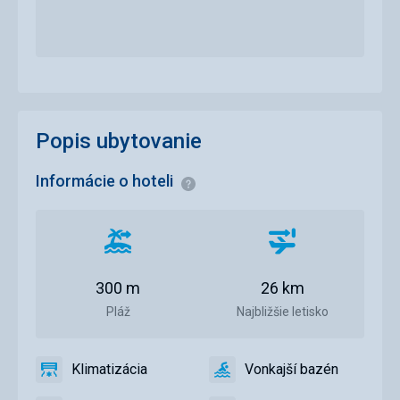
Popis ubytovanie
Informácie o hoteli
Informácie
Vzdialenosť
Vzdialenosť
od
od
pláže
letiska
300 m
26 km
Pláž
Najbližšie letisko
Klimatizácia
Vonkajší bazén
áno
Klimatizácia
áno
Vonkajší
bazén