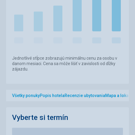
Jednotlivé stĺpce zobrazujú minimálnu cenu za osobu v
danom mesiaci. Cena sa môže líšiť v zavislosti od dĺžky
zájazdu.
Všetky ponuky
Popis hotela
Recenzie ubytovania
Mapa a lokalita
Vyberte si termín