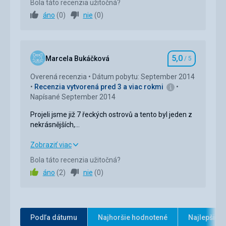
Bola táto recenzia užitočná?
áno
(
0
)
nie
(
0
)
Ubytovanie
5,0
/ 5
Okolie
5,0
/ 5
5,0
Služby
5,0
/ 5
Marcela Bukáčková
/ 5
Hodnotenie
Overená recenzia
Dátum pobytu: September 2014
Cena
5,0
/ 5
Recenzia vytvorená pred 3 a viac rokmi
Napísané September 2014
Projeli jsme již 7 řeckých ostrovů a tento byl jeden z
nekrásnějších,
malá zátoka, čtyři taverničky s výbornou kuchyní,
silnice slepá téměř bez provozu, málo lidí, dovolená
Projeli jsme již 7 řeckých ostrovů a tento byl jeden z
Zobraziť viac
pro lidi kteří
nekrásnějších,
Bola táto recenzia užitočná?
touží po klidné a krásné dovolené
malá zátoka, čtyři taverničky s výbornou kuchyní,
áno
(
2
)
nie
(
0
)
silnice slepá téměř bez provozu, málo lidí, dovolená
pro lidi kteří
touží po klidné a krásné dovolené
Strava
5,0
/ 5
Podľa dátumu
Najhoršie hodnotené
Najlepšie 