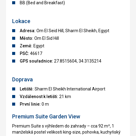
BB (Bed and Breakfast)
Lokace
Adresa:
Om El Seid Hill, Sharm El Sheikh, Egypt
Město:
Om El Sid Hill
Země:
Egypt
PSČ:
46617
GPS souřadnice:
27.8515604, 34.3135214
Doprava
Letiště:
Sharm El Sheikh International Airport
Vzdálenost k letišti:
21 km
První linie:
0 m
Premium Suite Garden View
Premium Suite s výhledem do zahrady – cca 92 m², 1
manželská postel velikosti king-size, pohovka, kuchyňský