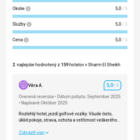
Okolie
5,0
/ 5
Služby
5,0
/ 5
Cena
5,0
/ 5
2
. najlepšie hodnotený z
159
hotelov v Sharm El Sheikh
5,0
Věra A.
/ 5
Hodnotenie
Overená recenzia
Dátum pobytu: September 2025
Napísané Október 2025
Rozlehlý hotel, jezdí golfové vozíky. Všude čisto,
úklid pokoje, strava, ochota a vstřícnost veškerého
personálu kvituji.
Rozlehlý hotel, jezdí golfové vozíky. Všude čisto,
Zobraziť viac
úklid pokoje, strava, ochota a vstřícnost veškerého