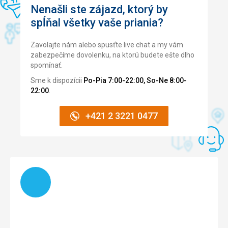
Služby
Strava
5,0
/ 5
Nenašli ste zájazd, ktorý by
Veškeré služby na vysoké úrovni.
spĺňal všetky vaše priania?
Ubytovanie
5,0
/ 5
Táto recenzia bola preložená automaticky pomocou
Google Translate
Zavolajte nám alebo spusťte live chat a my vám
Okolie
5,0
/ 5
zabezpečíme dovolenku, na ktorú budete ešte dlho
spomínať.
Služby
5,0
/ 5
Sme k dispozícii
Po-Pia 7:00-22:00, So-Ne 8:00-
Cena
5,0
/ 5
22:00
.
+421 2 3221 0477
Pláž
Super
Strava
Super
Ubytovanie
Načítam
Super
Služby
Super
Táto recenzia bola preložená automaticky pomocou