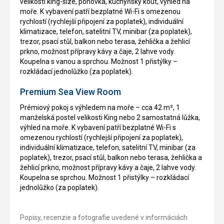
velikosti king-size, pohovka, kuchyňský kout, výhled na
moře. K vybavení patří bezplatné Wi-Fi s omezenou
rychlostí (rychlejší připojení za poplatek), individuální
klimatizace, telefon, satelitní TV, minibar (za poplatek),
trezor, psací stůl, balkon nebo terasa, žehlička a žehlicí
prkno, možnost přípravy kávy a čaje, 2 lahve vody.
Koupelna s vanou a sprchou. Možnost 1 přistýlky –
rozkládací jednolůžko (za poplatek).
Premium Sea View Room
Prémiový pokoj s výhledem na moře – cca 42 m², 1
manželská postel velikosti King nebo 2 samostatná lůžka,
výhled na moře. K vybavení patří bezplatné Wi-Fi s
omezenou rychlostí (rychlejší připojení za poplatek),
individuální klimatizace, telefon, satelitní TV, minibar (za
poplatek), trezor, psací stůl, balkon nebo terasa, žehlička a
žehlicí prkno, možnost přípravy kávy a čaje, 2 lahve vody.
Koupelna se sprchou. Možnost 1 přistýlky – rozkládací
jednolůžko (za poplatek).
Popisy, recenzie a fotografie uvedené v informáciách