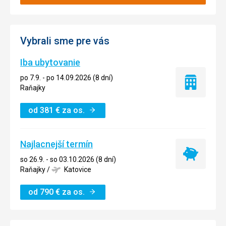
Vybrali sme pre vás
Iba ubytovanie
po 7.9. - po 14.09.2026 (8 dní)
Iba
Raňajky
ubytovanie
od
381
€
za os.
Najlacnejší termín
Najlacnejší
so 26.9. - so 03.10.2026 (8 dní)
termín
Raňajky
/
Katovice
od
790
€
za os.