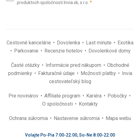
(povinné)
produktoch spoločnosti Invia.sk, s.r.o.
*
(povinné)
*
Cestovné kancelárie
Dovolenka
Last minute
Exotika
Parkovanie
Recenzie hotelov
Dovolenkové domy
Časté otázky
Informácie pred nákupom
Obchodné
podmienky
Fakturačné údaje
Možnosti platby
Invia
cestovateľský blog
Pre novinárov
Affiliate program
Kariéra
Pobočky
O spoločnosti
Kontakty
Ochrana súkromia
Nastavenie súkromia
Mapa webu
Volajte Po-Pia 7:00-22:00, So-Ne 8:00-22:00