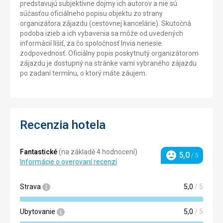
predstavujú subjektívne dojmy ich autorov a nie sú
súčasťou oficiálneho popisu objektu zo strany
organizátora zájazdu (cestovnej kancelárie). Skutočná
podoba izieb a ich vybavenia sa môže od uvedených
informácií líšiť, za čo spoločnosť Invia nenesie
zodpovednosť. Oficiálny popis poskytnutý organizátorom
zájazdu je dostupný na stránke vami vybraného zájazdu
po zadaní termínu, o ktorý máte záujem.
Recenzia hotela
Fantastické
(na základě 4 hodnocení)
5,0
/ 5
Hodnotenie
Informácie o overovaní recenzí
Strava
5,0
/ 5
Ubytovanie
5,0
/ 5