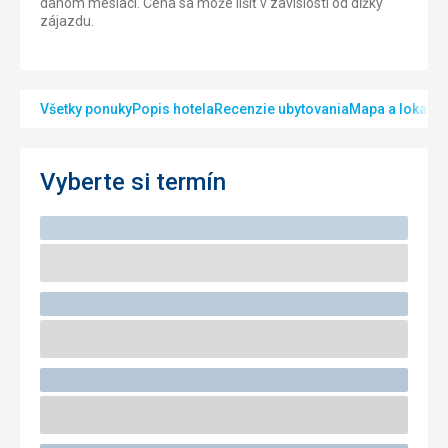
danom mesiaci. Cena sa môže líšiť v zavislosti od dĺžky
zájazdu.
Všetky ponuky
Popis hotela
Recenzie ubytovania
Mapa a lokalita
Vyberte si termín