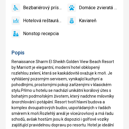
programy
Bezbariérový prístup
Domáce zvieratá povole
áno
Bezbariérový
áno
Domáce
prístup
zvieratá
Hotelová reštaurácia
Kaviareň
povolené
áno
Hotelová
áno
Kaviareň
reštaurácia
Nonstop recepcia
áno
Nonstop
recepcia
Popis
Renaissance Sharm El Sheikh Golden View Beach Resort
by Marriott je elegantní, moderní hotel obklopený
rozlehlou zelení, která se kaskádovitě svažuje k moři. Je
vyhlášený pozorným servisem, vynikající kuchyní a
pohodlnými, prostornými pokoji zařízenými v klasickém
stylu.Přímo u hotelu se nachází unikátní korálový útes s
bohatým podmořským životem, který nadchne milovníky
šnorchlování i potápění. Resort tvoří hlavní budova a
komplex dvoupatrových budov, uspořádaných v řadách
směrem k moři.Rozlehlý areál je víceúrovňový a má řadu
schodů, avšak hostům jsou k dispozici i golfové vozíky
zajišťující pravidelnou dopravu po resortu. Hotel je ideální