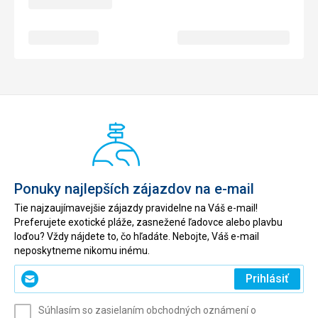
Ponuky najlepších zájazdov na e-mail
Tie najzaujímavejšie zájazdy pravidelne na Váš e-mail!
Preferujete exotické pláže, zasnežené ľadovce alebo plavbu
loďou? Vždy nájdete to, čo hľadáte. Nebojte, Váš e-mail
neposkytneme nikomu inému.
Zadajte
Prihlásiť
svoj
e-
Súhlasím so zasielaním obchodných oznámení o
mail