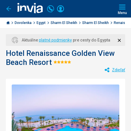
Volajte
Prihlásiť
Ísť
späť
+421
Menu
sa
2
Invia.sk
3221
Dovolenka
Egypt
Sharm El Sheikh
Sharm El Sheikh
Renaissanc
0477
Zavri
Aktuálne
platné podmienky
pre cesty do Egypta
Hotel Renaissance Golden View
Beach Resort
Hodnotenie:
Zdieľať
5/5