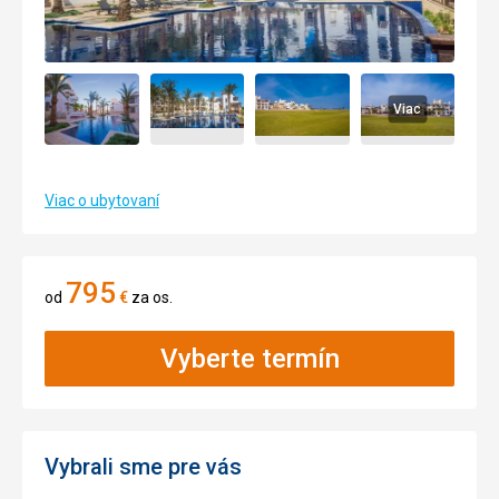
Viac
Viac o ubytovaní
795
od
€
za os.
Vyberte termín
Vybrali sme pre vás