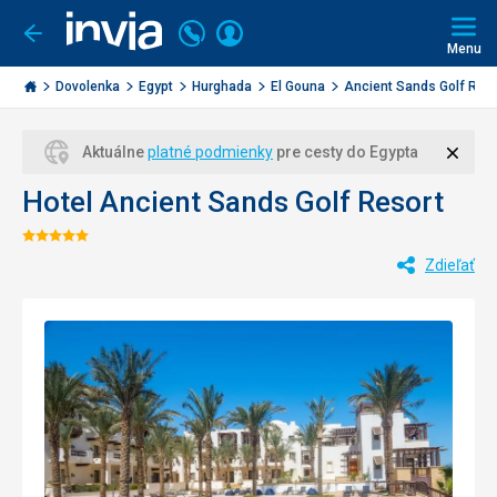
Volajte
Prihlásiť
Ísť
späť
+421
Menu
sa
2
Invia.sk
3221
Dovolenka
Egypt
Hurghada
El Gouna
Ancient Sands Golf Res..
0477
Zavri
Aktuálne
platné podmienky
pre cesty do Egypta
Hotel Ancient Sands Golf Resort
Hodnotenie:
Zdieľať
5/5