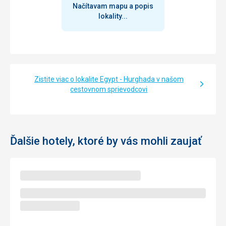
Služby
Načítavam mapu a popis
Naprosto nadšeni jsme byli z personálu, všichni velmi
lokality...
příjemní, ochotní, snaživí, domluvíte se anglicky i německy i
s tím posledním plavčíkem u bazénu, vše funguje,
komunikace s kontaktní osobou přes whatsapp kdykoliv
potřebujete.
Táto recenzia bola preložená automaticky pomocou
Zistite viac o lokalite Egypt - Hurghada v našom
Google Translate
cestovnom sprievodcovi
Ďalšie hotely, ktoré by vás mohli zaujať