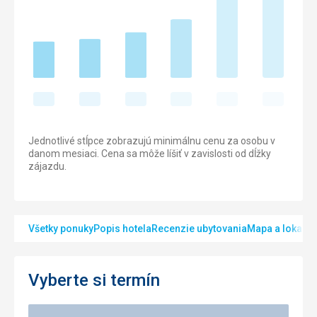
Jednotlivé stĺpce zobrazujú minimálnu cenu za osobu v
danom mesiaci. Cena sa môže líšiť v zavislosti od dĺžky
zájazdu.
Všetky ponuky
Popis hotela
Recenzie ubytovania
Mapa a lokalita
Vyberte si termín