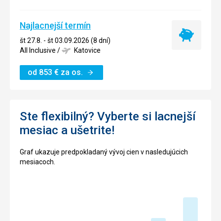
Najlacnejší termín
Najlacnejší
št 27.8. - št 03.09.2026 (8 dní)
termín
All Inclusive
/
Katovice
od
853
€
za os.
Ste flexibilný? Vyberte si lacnejší
mesiac a ušetrite!
Graf ukazuje predpokladaný vývoj cien v nasledujúcich
mesiacoch.