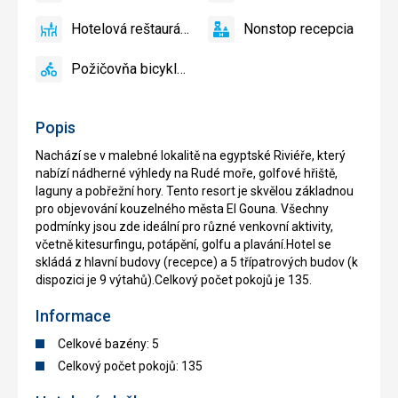
prístup
Hotelová reštaurácia
Nonstop recepcia
áno
Hotelová
áno
Nonstop
reštaurácia
recepcia
Požičovňa bicyklov
áno
Požičovňa
bicyklov
Popis
Nachází se v malebné lokalitě na egyptské Riviéře, který
nabízí nádherné výhledy na Rudé moře, golfové hřiště,
laguny a pobřežní hory. Tento resort je skvělou základnou
pro objevování kouzelného města El Gouna. Všechny
podmínky jsou zde ideální pro různé venkovní aktivity,
včetně kitesurfingu, potápění, golfu a plavání.Hotel se
skládá z hlavní budovy (recepce) a 5 třípatrových budov (k
dispozici je 9 výtahů).Celkový počet pokojů je 135.
Informace
Celkové bazény: 5
Celkový počet pokojů: 135