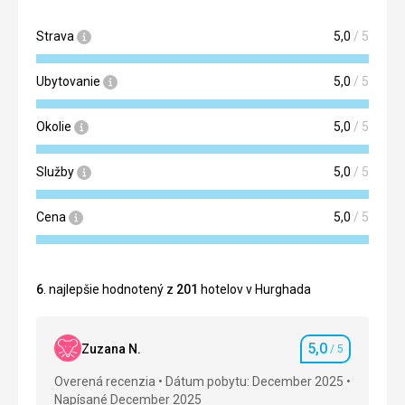
Strava
5,0
/ 5
Ubytovanie
5,0
/ 5
Okolie
5,0
/ 5
Služby
5,0
/ 5
Cena
5,0
/ 5
6
. najlepšie hodnotený z
201
hotelov v Hurghada
5,0
Zuzana N.
/ 5
Hodnotenie
Overená recenzia
Dátum pobytu: December 2025
Napísané December 2025