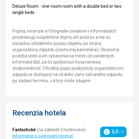
Deluxe Room - one-room room with a double bed or two
single beds.
Popisy, recenzie a fotografie uvedené v informáciách
predstavujú subjektívne dojmy ich autorov a nie sú
súčasťou oficiálneho popisu objektu zo strany
organizátora zájazdu (cestovnej kancelárie). Skutočná
podoba izieb a ich vybavenia sa môže od uvedených
informácií líšiť, za čo spoločnosť Invia nenesie
zodpovednosť. Oficiálny popis poskytnutý organizátorom
zájazdu je dostupný na stránke vami vybraného zájazdu
po zadaní termínu, o ktorý máte záujem.
Recenzia hotela
Fantastické
(na základě 3 hodnocení)
5,0
/ 5
Hodnotenie
Informácie o overovaní recenzí