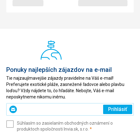
Ponuky najlepších zájazdov na e-mail
Tie najzaujímavejšie zájazdy pravidelne na Váš e-mail!
Preferujete exotické pláže, zasnežené ľadovce alebo plavbu
loďou? Vždy nájdete to, čo hľadáte. Nebojte, Váš e-mail
neposkytneme nikomu inému.
Zadajte
Prihlásiť
svoj
e-
Súhlasím so zasielaním obchodných oznámení o
mail
(povinné)
produktoch spoločnosti Invia.sk, s.r.o.
*
(povinné)
*