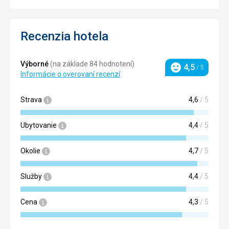
Recenzia hotela
Výborné
(na základe 84 hodnotení)
4,5
/ 5
Hodnotenie
Informácie o overovaní recenzí
Strava
4,6
/ 5
Ubytovanie
4,4
/ 5
Okolie
4,7
/ 5
Služby
4,4
/ 5
Cena
4,3
/ 5