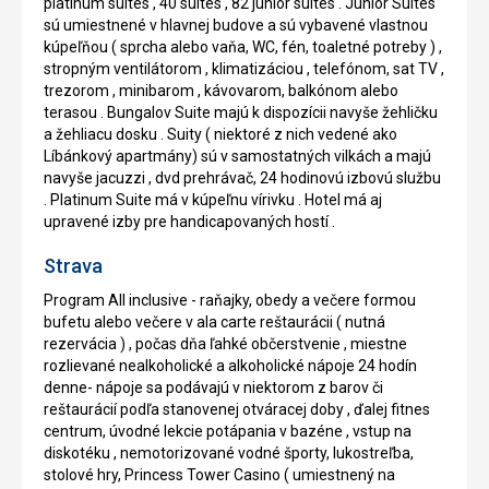
platinum suites , 40 suites , 82 junior suites . Junior Suites
sú umiestnené v hlavnej budove a sú vybavené vlastnou
kúpeľňou ( sprcha alebo vaňa, WC, fén, toaletné potreby ) ,
stropným ventilátorom , klimatizáciou , telefónom, sat TV ,
trezorom , minibarom , kávovarom, balkónom alebo
terasou . Bungalov Suite majú k dispozícii navyše žehličku
a žehliacu dosku . Suity ( niektoré z nich vedené ako
Líbánkový apartmány) sú v samostatných vilkách a majú
navyše jacuzzi , dvd prehrávač, 24 hodinovú izbovú službu
. Platinum Suite má v kúpeľnu vírivku . Hotel má aj
upravené izby pre handicapovaných hostí .
Strava
Program All inclusive - raňajky, obedy a večere formou
bufetu alebo večere v ala carte reštaurácii ( nutná
rezervácia ) , počas dňa ľahké občerstvenie , miestne
rozlievané nealkoholické a alkoholické nápoje 24 hodín
denne- nápoje sa podávajú v niektorom z barov či
reštaurácií podľa stanovenej otváracej doby , ďalej fitnes
centrum, úvodné lekcie potápania v bazéne , vstup na
diskotéku , nemotorizované vodné športy, lukostreľba,
stolové hry, Princess Tower Casino ( umiestnený na