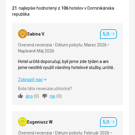
21
. najlepšie hodnotený z
106
hotelov v Dominikánska
republika
5,0
Sabina V.
/ 5
Hodnotenie
Overená recenzia
Dátum pobytu: Marec 2026
Napísané Máj 2026
Hotel určitě doporučuji, byli jsme zde týden a ani
jsme nestihli využít všechny hotelové služby, určitě
by se vyplatilo zde být déle. Letecká přeprava
celkem komfortní. Hotel blízko letiště.
Hotel určitě doporučuji, byli jsme zde týden a ani
Zobraziť viac
jsme nestihli využít všechny hotelové služby, určitě
Bola táto recenzia užitočná?
by se vyplatilo zde být déle. Letecká přeprava
áno
(
0
)
nie
(
0
)
celkem komfortní. Hotel blízko letiště.
Strava
5,0
/ 5
5,0
Ubytovanie
5,0
/ 5
Eugeniusz W.
/ 5
Hodnotenie
Overená recenzia
Dátum pobytu: Február 2026
Okolie
5,0
/ 5