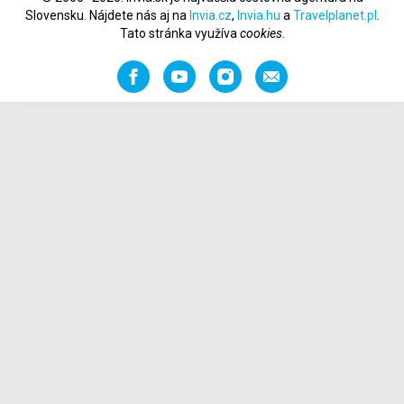
Slovensku. Nájdete nás aj na
Invia.cz
,
Invia.hu
a
Travelplanet.pl
.
Tato stránka využíva
cookies
.
Facebook
YouTube
Instagram
Odporučiť