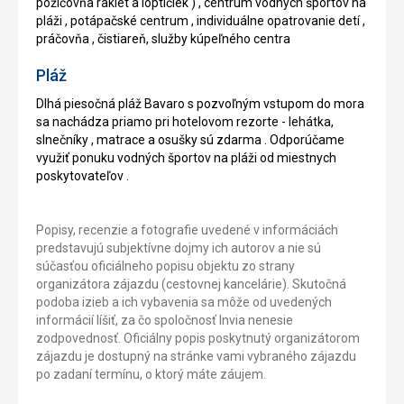
požičovňa rakiet a loptičiek ) , centrum vodných športov na
pláži , potápačské centrum , individuálne opatrovanie detí ,
práčovňa , čistiareň, služby kúpeľného centra
Pláž
Dlhá piesočná pláž Bavaro s pozvoľným vstupom do mora
sa nachádza priamo pri hotelovom rezorte - lehátka,
slnečníky , matrace a osušky sú zdarma . Odporúčame
využiť ponuku vodných športov na pláži od miestnych
poskytovateľov .
Popisy, recenzie a fotografie uvedené v informáciách
predstavujú subjektívne dojmy ich autorov a nie sú
súčasťou oficiálneho popisu objektu zo strany
organizátora zájazdu (cestovnej kancelárie). Skutočná
podoba izieb a ich vybavenia sa môže od uvedených
informácií líšiť, za čo spoločnosť Invia nenesie
zodpovednosť. Oficiálny popis poskytnutý organizátorom
zájazdu je dostupný na stránke vami vybraného zájazdu
po zadaní termínu, o ktorý máte záujem.