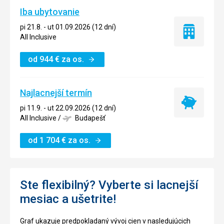
Iba ubytovanie
pi 21.8. - ut 01.09.2026 (12 dní)
Iba
All Inclusive
ubytovanie
od
944
€
za os.
Najlacnejší termín
Najlacnejší
pi 11.9. - ut 22.09.2026 (12 dní)
termín
All Inclusive
/
Budapešť
od
1 704
€
za os.
Ste flexibilný? Vyberte si lacnejší
mesiac a ušetrite!
Graf ukazuje predpokladaný vývoj cien v nasledujúcich