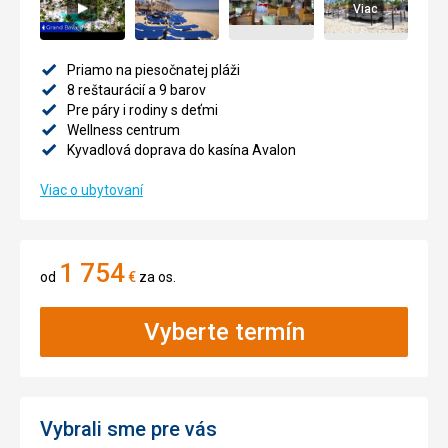
Viac
Priamo na piesočnatej pláži
8 reštaurácií a 9 barov
Pre páry i rodiny s deťmi
Wellness centrum
Kyvadlová doprava do kasína Avalon
Viac o ubytovaní
1 754
od
€
za os.
Vyberte termín
Vybrali sme pre vás