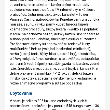
suvenírmi, minimarketom, konferenčné miestností,
spoločenskou miestnosťou s TV, internetovým kútikom,
práčovňou, čistiarňou, diskotékou Lancelot v Tower
Princess Casino, autopožičovňa. Kúpeľné centrum ponúka
masáže, saunu, vírivku, parný kúpeľ, turecké kúpele,
kozmetické procedúry, služby lekára - všetko za poplatok.
V areáli sa nachádza bazén, detský bazén, slnečná terasa
a snack pool bar - lehátka, slnečníky a osušky sú zdarma.
Pre športové aktivity sú pripravené tri tenisové kurty,
multifunkčné ihrisko (volejbal, basketbal, minifutbal),
herňa (stolný tenis, šípky, biliard, stolné hry), lukostreľba,
plážový volejbal, fitnes centrum s telocvičňou, potápačské
centrum či vodné športy na pláži ( jazda na banáne, vodné
lyže, šnorchlovanie, potápanie, vodné bicykle, kanoe). Pre
deti je pripravený mini klub (4-12 rokov), detský bazén,
ihrisko, diskotéka, špeciálne detské menu v reštaurácii a
rôzne animačné programy a súťaže počas dňa.
Ubytovanie
V hoteli je celkom 806 luxusne zariadených izieb či
apartmánov - konkrétne je v ponuke 548 bungalovov , 136