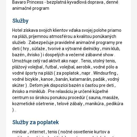
Bavaro Princess - bezplatná kyvadlová doprava , denné
animačné program
Služby
Hotel získava svojich klientov vďaka svojej polohe priamo
na pláži, príjemnou atmosférou a kvalitou ponúkaných
služieb . Zabezpečuje pravidelné animačné programy pre
deti ( hry , súťaže , tvorivé a výtvarné dielničky , mini klub,
bazén , ihrisko ) i dospelých a večerné zábavné show .
Umožňuje celý rad aktivít ako napr . Tenis, stolný tenis,
plážový volejbal , futbal , volejbal, aerobik , vodné pólo a
vodné športy na pláži ( za poplatok , napr . Windsurfing ,
vodné bicykle , kanoe , banán, katamarán, padák , vodný
skúter ) . Deťom jek dispozícii bazén s časťou pre deti ,
ihrisko a miniklub . Pre relaxáciu je určené kúpeľné
centrum so širokou ponukou procedúr ( sauna, masáže,
kozmetické ošetrenie , telové zábaly , manikúra , pedikúra
) .
Služby za poplatek
minibar , internet , tenis ( nočné osvetlenie kurtov a