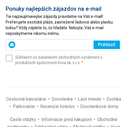
Ponuky najlepších zájazdov na e-mail
Tie najzaujímavejšie zájazdy pravidelne na Váš e-mail!
Preferujete exotické pláže, zasnežené ľadovce alebo plavbu
loďou? Vždy nájdete to, čo hľadáte. Nebojte, Váš e-mail
neposkytneme nikomu inému.
Zadajte
Prihlásiť
svoj
e-
Súhlasím so zasielaním obchodných oznámení o
mail
(povinné)
produktoch spoločnosti Invia.sk, s.r.o.
*
(povinné)
*
Cestovné kancelárie
Dovolenka
Last minute
Exotika
Parkovanie
Recenzie hotelov
Dovolenkové domy
Časté otázky
Informácie pred nákupom
Obchodné
podmienky
Fakturačné údaje
Možnosti platby
Invia