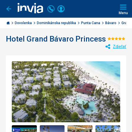
Volajte
Prihlásiť
Ísť
späť
+421
Menu
sa
2
Invia.sk
3221
Dovolenka
Dominikánska republika
Punta Cana
Bávaro
Grand 
0477
Hotel Grand Bávaro Princess
Hodnot
Zdieľať
5/5