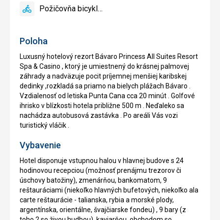
reštaurácia
Požičovňa bicyklov
áno
Požičovňa
bicyklov
Poloha
Luxusný hotelový rezort Bávaro Princess All Suites Resort
Spa & Casino , ktorý je umiestnený do krásnej palmovej
záhrady a nadväzuje pocit príjemnej menšiej karibskej
dedinky ,rozkladá sa priamo na bielych plážach Bávaro .
Vzdialenosť od letiska Punta Cana cca 20 minút . Golfové
ihrisko v blízkosti hotela približne 500 m . Neďaleko sa
nachádza autobusová zastávka . Po areáli Vás vozi
turistický vláčik .
Vybavenie
Hotel disponuje vstupnou halou v hlavnej budove s 24
hodinovou recepciou (možnosť prenájmu trezorov či
úschovy batožiny), zmenárňou, bankomatom, 9
reštauráciami (niekoľko hlavných bufetových, niekoľko ala
carte reštaurácie - talianska, rybia a morské plody,
argentínska, orientálne, švajčiarske fondeu) , 9 bary (z
toho 2 so živou hudbou), kaviarňou, obchodom so