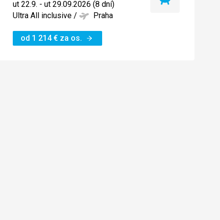
Najlacnejší
ut 22.9. - ut 29.09.2026 (8 dní)
termín
Ultra All inclusive
/
Praha
od
1 214
€
za os.