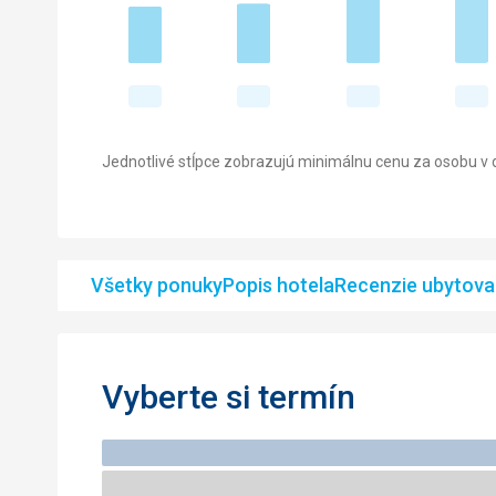
Jednotlivé stĺpce zobrazujú minimálnu cenu za osobu v d
Všetky ponuky
Popis hotela
Recenzie ubytova
Vyberte si termín