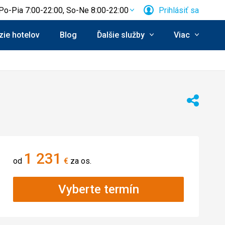
Po-Pia 7:00-22:00, So-Ne 8:00-22:00
Prihlásiť sa
ie hotelov
Blog
Ďalšie služby
Viac
Zdieľať
1 231
od
€
za os.
Vyberte termín