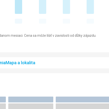
anom mesiaci. Cena sa môže líšiť v zavislosti od dĺžky zájazdu.
nia
Mapa a lokalita