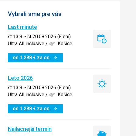
Vybrali sme pre vás
Last minute
št 13.8. - št 20.08.2026 (8 dní)
Last
Ultra All inclusive
/
Košice
minute
od
1 288
€
za os.
Leto 2026
Leto
št 13.8. - št 20.08.2026 (8 dní)
2026
Ultra All inclusive
/
Košice
od
1 288
€
za os.
Najlacnejší termín