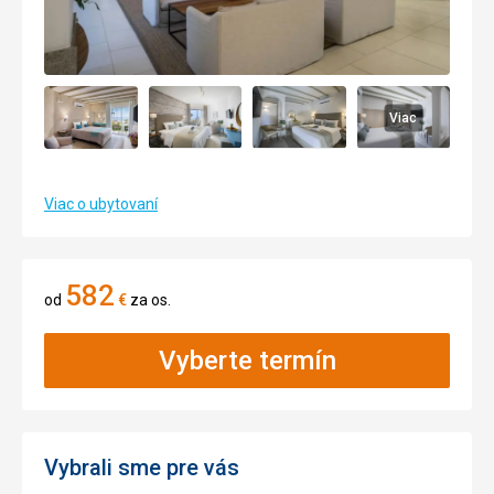
Viac
Viac o ubytovaní
582
od
€
za os.
Vyberte termín
Vybrali sme pre vás