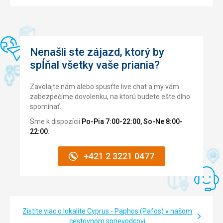
Nenašli ste zájazd, ktorý by
spĺňal všetky vaše priania?
Zavolajte nám alebo spusťte live chat a my vám
zabezpečíme dovolenku, na ktorú budete ešte dlho
spomínať.
Sme k dispozícii
Po-Pia 7:00-22:00, So-Ne 8:00-
22:00
.
+421 2 3221 0477
Zistite viac o lokalite Cyprus - Paphos (Pafos) v našom
cestovnom sprievodcovi