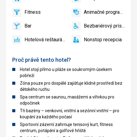
áno
Surfovanie
áno
Potápačské
bazén
centrum
Fitness
Animačné programy
áno
Fitness
áno
Animačné
programy
Bar
Bezbariérový prístup
áno
Bar
áno
Bezbariérový
prístup
Hotelová reštaurácia
Nonstop recepcia
áno
Hotelová
áno
Nonstop
reštaurácia
recepcia
Proč právě tento hotel?
Hotel stojí přímo u pláže se soukromým úsekem
pobřeží
Zóna pouze pro dospělé zajišťuje klidné prostředí bez
dětského ruchu
Spa centrum se saunou, masážemi a vířivkou pro
odpočinek
Tři bazény – venkovní, vnitřní a sezónní vnitřní – pro
koupání za každého počasí
Sportovní zázemí zahrnuje tenisový kurt, fitness
centrum, potápění a golfové hřiště