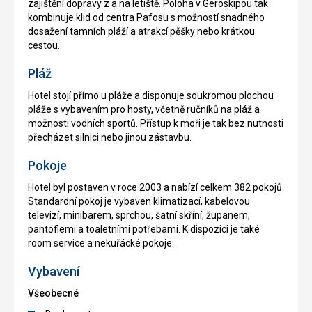
zajištění dopravy z a na letiště. Poloha v Geroskipou tak
kombinuje klid od centra Pafosu s možností snadného
dosažení tamních pláží a atrakcí pěšky nebo krátkou
cestou.
Pláž
Hotel stojí přímo u pláže a disponuje soukromou plochou
pláže s vybavením pro hosty, včetně ručníků na pláž a
možnosti vodních sportů. Přístup k moři je tak bez nutnosti
přecházet silnici nebo jinou zástavbu.
Pokoje
Hotel byl postaven v roce 2003 a nabízí celkem 382 pokojů.
Standardní pokoj je vybaven klimatizací, kabelovou
televizí, minibarem, sprchou, šatní skříní, županem,
pantoflemi a toaletními potřebami. K dispozici je také
room service a nekuřácké pokoje.
Vybavení
Všeobecné