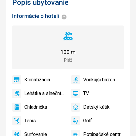
Popis ubytovanie
Informácie o hoteli
Informácie
Vzdialenosť
od
pláže
100 m
Pláž
Klimatizácia
Vonkajší bazén
áno
Klimatizácia
áno
Vonkajší
bazén
Lehátka a slnečníky pri bazéne zadarmo
TV
áno
Lehátka
áno
TV
a
Chladnička
Detský kútik
slnečníky
áno
Chladnička
áno
Detský
pri
kútik,
Tenis
Golf
bazéne
Detské
áno
Tenis,
áno
Golf
zadarmo
ihrisko,
Volejbal
Surfovanie
Potápačské centrum
Detský