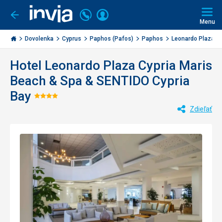
Volajte
Prihlásiť
Ísť
späť
+421
Menu
sa
2
Invia.sk
3221
Dovolenka
Cyprus
Paphos (Pafos)
Paphos
Leonardo Plaza Cyp
0477
Hotel Leonardo Plaza Cypria Maris
Beach & Spa & SENTIDO Cypria
Bay
Hodnotenie:
Zdieľať
4/5