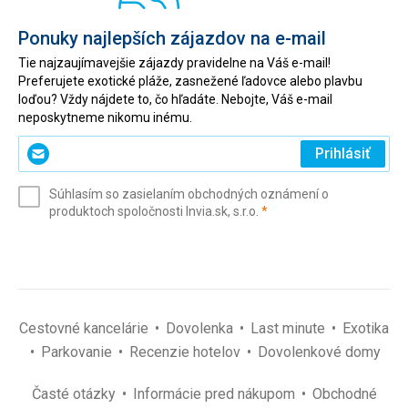
Ponuky najlepších zájazdov na e-mail
Tie najzaujímavejšie zájazdy pravidelne na Váš e-mail!
Preferujete exotické pláže, zasnežené ľadovce alebo plavbu
loďou? Vždy nájdete to, čo hľadáte. Nebojte, Váš e-mail
neposkytneme nikomu inému.
Zadajte
Prihlásiť
svoj
e-
Súhlasím so zasielaním obchodných oznámení o
mail
(povinné)
produktoch spoločnosti Invia.sk, s.r.o.
*
(povinné)
*
Cestovné kancelárie
Dovolenka
Last minute
Exotika
Parkovanie
Recenzie hotelov
Dovolenkové domy
Časté otázky
Informácie pred nákupom
Obchodné