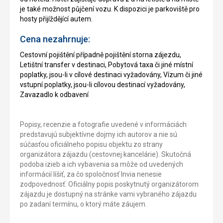
je také možnost půjčení vozu. K dispozici je parkoviště pro
hosty přijíždějící autem.
Cena nezahrnuje:
Cestovní pojištění případně pojištění storna zájezdu,
Letištní transfer v destinaci, Pobytová taxa či jiné místní
poplatky, jsou-li v cílové destinaci vyžadovány, Vízum či jiné
vstupní poplatky, jsou-li cílovou destinací vyžadovány,
Zavazadlo k odbavení
Popisy, recenzie a fotografie uvedené v informáciách
predstavujú subjektívne dojmy ich autorov a nie sú
súčasťou oficiálneho popisu objektu zo strany
organizátora zájazdu (cestovnej kancelárie). Skutočná
podoba izieb a ich vybavenia sa môže od uvedených
informácií líšiť, za čo spoločnosť Invia nenesie
zodpovednosť. Oficiálny popis poskytnutý organizátorom
zájazdu je dostupný na stránke vami vybraného zájazdu
po zadaní termínu, o ktorý máte záujem.