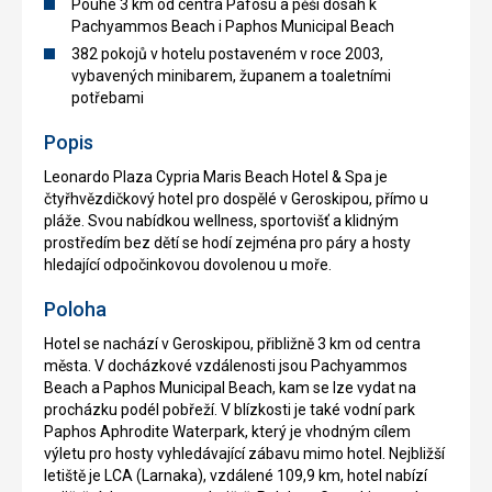
Pouhé 3 km od centra Pafosu a pěší dosah k
Pachyammos Beach i Paphos Municipal Beach
382 pokojů v hotelu postaveném v roce 2003,
vybavených minibarem, županem a toaletními
potřebami
Popis
Leonardo Plaza Cypria Maris Beach Hotel & Spa je
čtyřhvězdičkový hotel pro dospělé v Geroskipou, přímo u
pláže. Svou nabídkou wellness, sportovišť a klidným
prostředím bez dětí se hodí zejména pro páry a hosty
hledající odpočinkovou dovolenou u moře.
Poloha
Hotel se nachází v Geroskipou, přibližně 3 km od centra
města. V docházkové vzdálenosti jsou Pachyammos
Beach a Paphos Municipal Beach, kam se lze vydat na
procházku podél pobřeží. V blízkosti je také vodní park
Paphos Aphrodite Waterpark, který je vhodným cílem
výletu pro hosty vyhledávající zábavu mimo hotel. Nejbližší
letiště je LCA (Larnaka), vzdálené 109,9 km, hotel nabízí