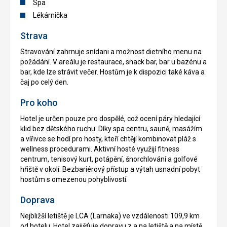
Spa
Lékárnička
Strava
Stravování zahrnuje snídani a možnost dietního menu na
požádání. V areálu je restaurace, snack bar, bar u bazénu a
bar, kde lze strávit večer. Hostům je k dispozici také káva a
čaj po celý den.
Pro koho
Hotel je určen pouze pro dospělé, což ocení páry hledající
klid bez dětského ruchu. Díky spa centru, sauně, masážím
a vířivce se hodí pro hosty, kteří chtějí kombinovat pláž s
wellness procedurami. Aktivní hosté využijí fitness
centrum, tenisový kurt, potápění, šnorchlování a golfové
hřiště v okolí. Bezbariérový přístup a výtah usnadní pobyt
hostům s omezenou pohyblivostí.
Doprava
Nejbližší letiště je LCA (Larnaka) ve vzdálenosti 109,9 km
od hotelu. Hotel zajišťuje dopravu z a na letiště a na místě