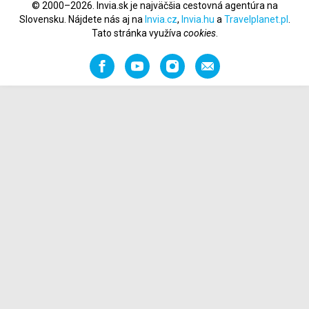
© 2000–2026. Invia.sk je najväčšia cestovná agentúra na
Slovensku. Nájdete nás aj na
Invia.cz
,
Invia.hu
a
Travelplanet.pl
.
Tato stránka využíva
cookies
.
Facebook
YouTube
Instagram
Odporučiť