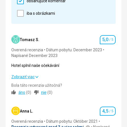
obsahujúce komentár
iba s obrázkami
Pláž
Pláž na druhé straně promenády, sestupy spíše
strmé, kamenité.
Strava
5,0
Tomasz S.
/ 5
Jídla, převážně anglická. Jak kdo má rád.
Hodnotenie
Overená recenzia
Ubytovanie
Dátum pobytu: December 2023
Napísané December 2023
Pěkné pokoje.
Služby
Hotel splnil naše očekávání
Hotel rozhodně doporučuji.
Hotel splnil naše očekávání
Zobraziť viac
Táto recenzia bola preložená automaticky pomocou
Bola táto recenzia užitočná?
Google Translate
Strava
5,0
/ 5
áno
(
0
)
nie
(
0
)
Ubytovanie
5,0
/ 5
4,5
Okolie
5,0
/ 5
Anna L.
/ 5
Hodnotenie
Overená recenzia
Dátum pobytu: Október 2021
Služby
5,0
/ 5