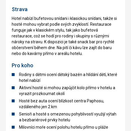
Strava
Hotel nabízí bufetovou snídani i klasickou snídani, takže si
hosté mohou vybrat podle svých zvyklostí. Restaurace
funguje jak v klasickém stylu, tak jako bufetová
restaurace, což se hodí pro rodiny i skupiny s různými
nároky na stravu. K dispozici je také snack bar pro rychlé
občerstvení během dne. Na pití či kávu lze zajít do baru
nebo do kavárny přímo v areálu hotelu.
Pro koho
Rodiny s dětmi ocení dětský bazén a hlídání dětí, které
hotel nabízí
Aktivní hosté si mohou zapůjčit kolo přímo v hotelu a
vyrazit prozkoumat okolí
Hosté bez auta ocení blízkost centra Paphosu,
vzdáleného jen 2 km
Senioři a hosté s omezenou pohyblivostí využijí výtah
a bezbariérové prvky hotelu
Milovníci moře ocení polohu hotelu přímo u pláže