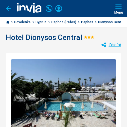
Volajte
Prihlásiť
Ísť
späť
+421
Menu
sa
2
Invia.sk
3221
Dovolenka
Cyprus
Paphos (Pafos)
Paphos
Dionysos Central
0477
Hotel Dionysos Central
Hodnotenie:
Zdieľať
3/5