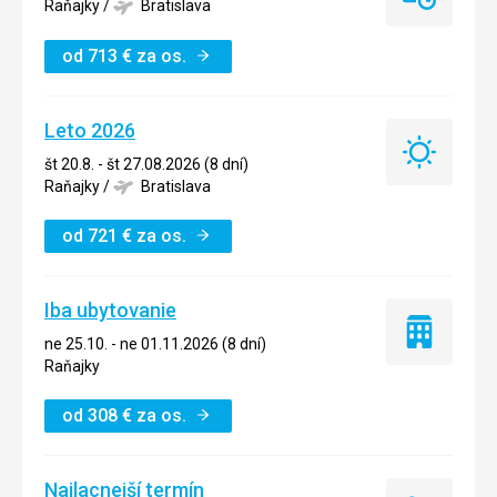
Last
Raňajky
/
Bratislava
minute
od
713
€
za os.
Leto 2026
Leto
št 20.8. - št 27.08.2026 (8 dní)
2026
Raňajky
/
Bratislava
od
721
€
za os.
Iba ubytovanie
Iba
ne 25.10. - ne 01.11.2026 (8 dní)
ubytovanie
Raňajky
od
308
€
za os.
Najlacnejší termín