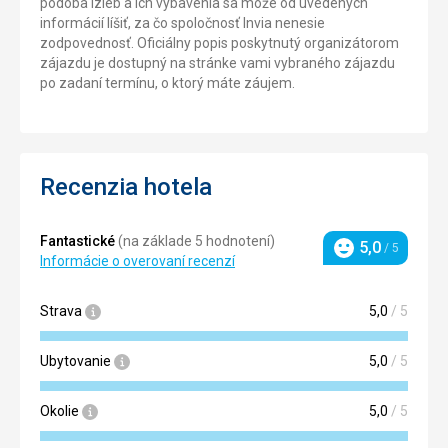
podoba izieb a ich vybavenia sa môže od uvedených
informácií líšiť, za čo spoločnosť Invia nenesie
zodpovednosť. Oficiálny popis poskytnutý organizátorom
zájazdu je dostupný na stránke vami vybraného zájazdu
po zadaní termínu, o ktorý máte záujem.
Recenzia hotela
Fantastické
(na základe 5 hodnotení)
5,0
/ 5
Hodnotenie
Informácie o overovaní recenzí
Strava
5,0
/ 5
Ubytovanie
5,0
/ 5
Okolie
5,0
/ 5