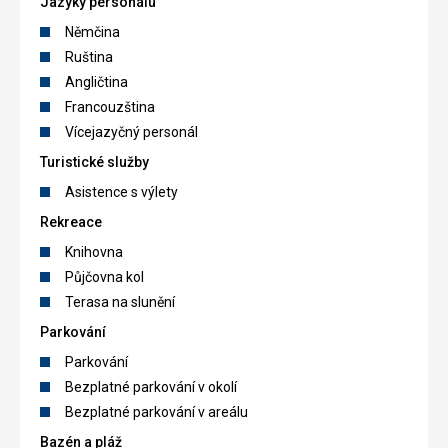
Jazyky personálu
Němčina
Ruština
Angličtina
Francouzština
Vícejazyčný personál
Turistické služby
Asistence s výlety
Rekreace
Knihovna
Půjčovna kol
Terasa na slunění
Parkování
Parkování
Bezplatné parkování v okolí
Bezplatné parkování v areálu
Bazén a pláž