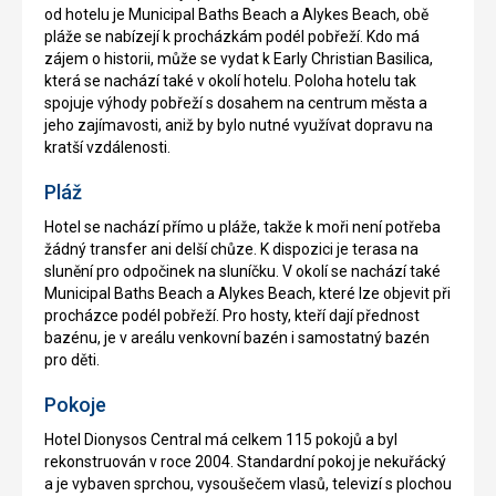
od hotelu je Municipal Baths Beach a Alykes Beach, obě
pláže se nabízejí k procházkám podél pobřeží. Kdo má
zájem o historii, může se vydat k Early Christian Basilica,
která se nachází také v okolí hotelu. Poloha hotelu tak
spojuje výhody pobřeží s dosahem na centrum města a
jeho zajímavosti, aniž by bylo nutné využívat dopravu na
kratší vzdálenosti.
Pláž
Hotel se nachází přímo u pláže, takže k moři není potřeba
žádný transfer ani delší chůze. K dispozici je terasa na
slunění pro odpočinek na sluníčku. V okolí se nachází také
Municipal Baths Beach a Alykes Beach, které lze objevit při
procházce podél pobřeží. Pro hosty, kteří dají přednost
bazénu, je v areálu venkovní bazén i samostatný bazén
pro děti.
Pokoje
Hotel Dionysos Central má celkem 115 pokojů a byl
rekonstruován v roce 2004. Standardní pokoj je nekuřácký
a je vybaven sprchou, vysoušečem vlasů, televizí s plochou