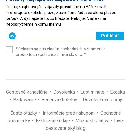
Tie najzaujímavejšie zájazdy pravidelne na Váš e-mail!
Preferujete exotické pláže, zasnežené ľadovce alebo plavbu
loďou? Vždy nájdete to, čo hľadáte. Nebojte, Váš e-mail
neposkytneme nikomu inému.
Zadajte
Prihlásiť
svoj
e-
Súhlasím so zasielaním obchodných oznámení o
mail
(povinné)
produktoch spoločnosti Invia.sk, s.r.o.
*
(povinné)
*
Cestovné kancelárie
Dovolenka
Last minute
Exotika
Parkovanie
Recenzie hotelov
Dovolenkové domy
Časté otázky
Informácie pred nákupom
Obchodné
podmienky
Fakturačné údaje
Možnosti platby
Invia
cestovateľský blog