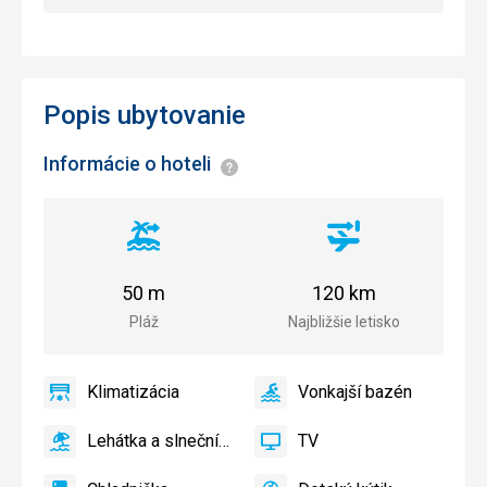
Popis ubytovanie
Informácie o hoteli
Informácie
Vzdialenosť
Vzdialenosť
od
od
pláže
letiska
50 m
120 km
Pláž
Najbližšie letisko
Klimatizácia
Vonkajší bazén
áno
Klimatizácia
áno
Vonkajší
bazén
Lehátka a slnečníky pri bazéne zadarmo
TV
áno
Lehátka
áno
TV
a