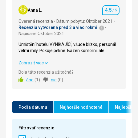
Okolie
5,0
/ 5
4,5
Anna L.
/ 5
Hodnotenie
Služby
5,0
/ 5
Overená recenzia
Dátum pobytu: Október 2021
Recenzia vytvorená pred 3 a viac rokmi
Cena
5,0
/ 5
Napísané Október 2021
Umístění hotelu VYNIKAJÍCÍ, všude blízko, personál
Strava
velmi milý. Pokoje pěkné. Bazén komorní, ale
Jídlo je chutné a rozmanité
dostačující. Doporučuji.
Ubytovanie
Umístění hotelu VYNIKAJÍCÍ, všude blízko, personál
Zobraziť viac
Pohodlná postel, pokoj měl vše, co jste potřebovali
velmi milý. Pokoje pěkné. Bazén komorní, ale
Bola táto recenzia užitočná?
dostačující. Doporučuji.
Služby
áno
(
1
)
nie
(
0
)
Úklid každý den, výměna ručníků na vyžádání
Strava
3,0
/ 5
Táto recenzia bola preložená automaticky pomocou
Ubytovanie
5,0
/ 5
Google Translate
Podľa dátumu
Najhoršie hodnotené
Najlepšie 
Okolie
4,0
/ 5
Služby
5,0
/ 5
Filtrovať recenzie
Cena
5,0
/ 5