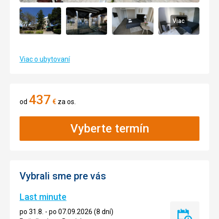
Viac
Viac o ubytovaní
437
od
€
za os.
Vyberte termín
Vybrali sme pre vás
Last minute
po 31.8. - po 07.09.2026 (8 dní)