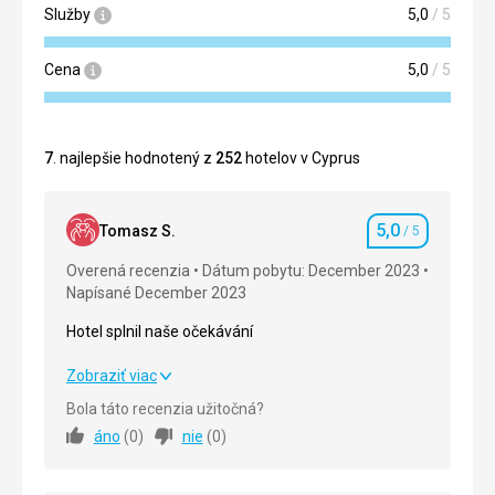
Služby
5,0
/ 5
Cena
5,0
/ 5
7
. najlepšie hodnotený z
252
hotelov v Cyprus
5,0
Tomasz S.
/ 5
Hodnotenie
Overená recenzia
Dátum pobytu: December 2023
Napísané December 2023
Hotel splnil naše očekávání
Hotel splnil naše očekávání
Zobraziť viac
Bola táto recenzia užitočná?
Strava
5,0
/ 5
áno
(
0
)
nie
(
0
)
Ubytovanie
5,0
/ 5