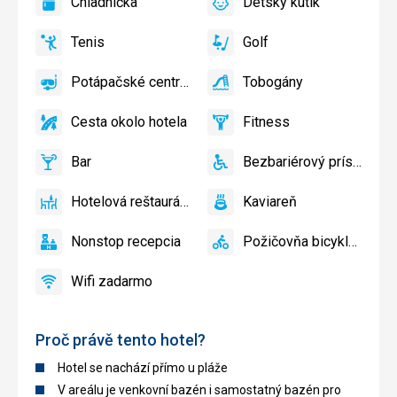
Chladnička
Detský kútik
slnečníky
áno
Chladnička
áno
Detský
pri
kútik,
Tenis
Golf
bazéne
Detské
áno
Tenis
áno
Golf
zadarmo,
ihrisko,
Lehátka
Potápačské centrum
Tobogány
Detský
áno
Potápačské
áno
Tobogány
a
bazén
centrum
slnečníky
Cesta okolo hotela
Fitness
áno
na
Cesta
áno
Fitness
pláži
okolo
Bar
Bezbariérový prístup
zadarmo
hotela
áno
Bar
áno
Bezbariérový
prístup
Hotelová reštaurácia
Kaviareň
áno
Hotelová
áno
Kaviareň
reštaurácia
Nonstop recepcia
Požičovňa bicyklov
áno
Nonstop
áno
Požičovňa
recepcia
bicyklov
Wifi zadarmo
áno
Wifi
zadarmo
Proč právě tento hotel?
Hotel se nachází přímo u pláže
V areálu je venkovní bazén i samostatný bazén pro