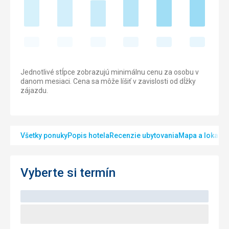
Jednotlivé stĺpce zobrazujú minimálnu cenu za osobu v
danom mesiaci. Cena sa môže líšiť v zavislosti od dĺžky
zájazdu.
Všetky ponuky
Popis hotela
Recenzie ubytovania
Mapa a lokalita
Vyberte si termín