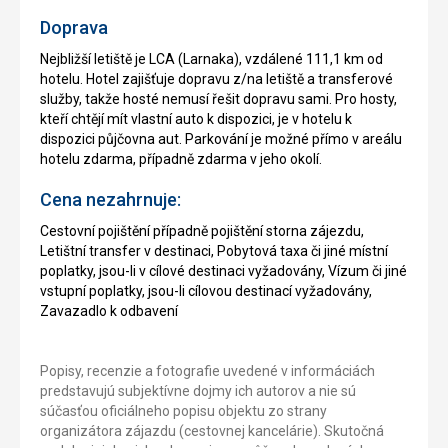
Doprava
Nejbližší letiště je LCA (Larnaka), vzdálené 111,1 km od
hotelu. Hotel zajišťuje dopravu z/na letiště a transferové
služby, takže hosté nemusí řešit dopravu sami. Pro hosty,
kteří chtějí mít vlastní auto k dispozici, je v hotelu k
dispozici půjčovna aut. Parkování je možné přímo v areálu
hotelu zdarma, případně zdarma v jeho okolí.
Cena nezahrnuje:
Cestovní pojištění případně pojištění storna zájezdu,
Letištní transfer v destinaci, Pobytová taxa či jiné místní
poplatky, jsou-li v cílové destinaci vyžadovány, Vízum či jiné
vstupní poplatky, jsou-li cílovou destinací vyžadovány,
Zavazadlo k odbavení
Popisy, recenzie a fotografie uvedené v informáciách
predstavujú subjektívne dojmy ich autorov a nie sú
súčasťou oficiálneho popisu objektu zo strany
organizátora zájazdu (cestovnej kancelárie). Skutočná