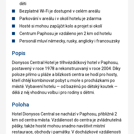
děti
Bezplatné Wi-Fi je dostupné v celém areálu
Parkování v areálu i v okolí hotelu je zdarma
Hosté si mohou zapůjčit kolo a projet si okolí
Centrum Paphosu je vzdáleno jen 2 km od hotelu
Personál mluví německy, rusky, anglicky i francouzsky
Popis
Dionysos Central Hotel je tříhvězdičkový hotel v Paphosu,
postavený v roce 1978 a rekonstruovaný v roce 2004. Díky
poloze přímo u pláže a blízkosti centra se hodí pro hosty,
kteří chtějí kombinovat pobyt u moře s procházkami po
městě. Vybavení hotelu — od bazénů po dětský koutek —
dělá z něj vhodnou volbu i pro rodiny s dětmi.
Poloha
Hotel Dionysos Central se nachází v Paphosu, přibližně 2
km od centra města. Vzdálenost do centra je zvládnutelná
pěšky, takže hosté mohou snadno navštívit místní
restaurace, obchody i památky. V docházkové vzdálenosti