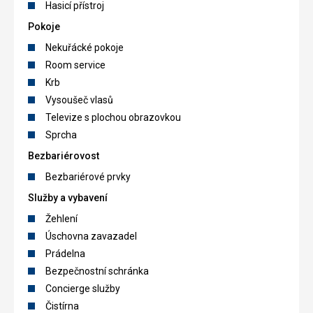
Hasicí přístroj
Pokoje
Nekuřácké pokoje
Room service
Krb
Vysoušeč vlasů
Televize s plochou obrazovkou
Sprcha
Bezbariérovost
Bezbariérové prvky
Služby a vybavení
Žehlení
Úschovna zavazadel
Prádelna
Bezpečnostní schránka
Concierge služby
Čistírna