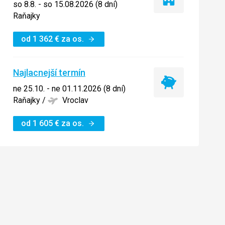
Iba
so 8.8. - so 15.08.2026 (8 dní)
ubytovanie
Raňajky
od
1 362
€
za os.
Najlacnejší termín
Najlacnejší
ne 25.10. - ne 01.11.2026 (8 dní)
termín
Raňajky
/
Vroclav
od
1 605
€
za os.