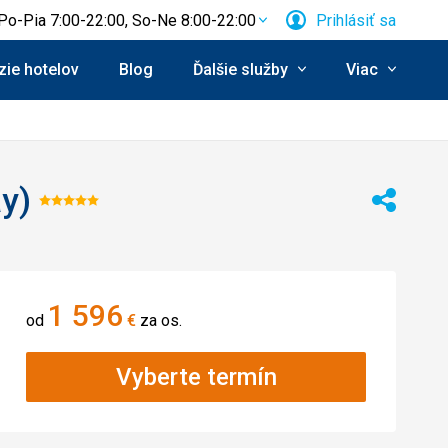
Po-Pia 7:00-22:00, So-Ne 8:00-22:00
Prihlásiť sa
ie hotelov
Blog
Ďalšie služby
Viac
y)
Hodnotenie:
Zdieľať
5/5
1 596
od
€
za os.
Vyberte termín