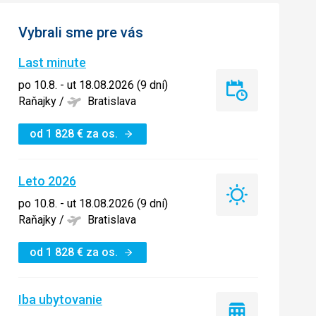
Vybrali sme pre vás
Last minute
po 10.8. - ut 18.08.2026 (9 dní)
Last
Raňajky
/
Bratislava
minute
od
1 828
€
za os.
Leto 2026
Leto
po 10.8. - ut 18.08.2026 (9 dní)
2026
Raňajky
/
Bratislava
od
1 828
€
za os.
Iba ubytovanie