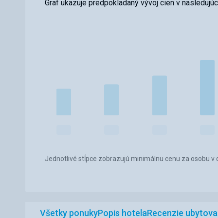
Graf ukazuje predpokladaný vývoj cien v nasledujú
Jednotlivé stĺpce zobrazujú minimálnu cenu za osobu v d
Všetky ponuky
Popis hotela
Recenzie ubytova