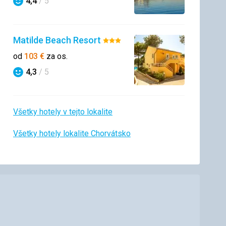
4,4
/ 5
Hodnotenie
Matilde Beach Resort
Hodnotenie:
3/5
od
103
€
za os.
4,3
/ 5
Hodnotenie
Všetky hotely v tejto lokalite
Všetky hotely lokalite Chorvátsko