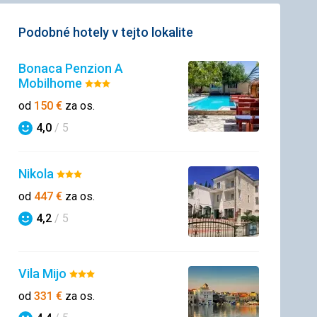
Podobné hotely v tejto lokalite
Bonaca Penzion A
Mobilhome
Hodnotenie:
3/5
od
150
€
za os.
4,0
/ 5
Hodnotenie
Nikola
Hodnotenie:
3/5
od
447
€
za os.
4,2
/ 5
Hodnotenie
Vila Mijo
Hodnotenie:
3/5
od
331
€
za os.