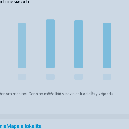
cich mesiacoch.
anom mesiaci. Cena sa môže líšiť v zavislosti od dĺžky zájazdu.
nia
Mapa a lokalita