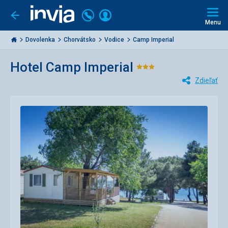
Volajte
Prihlásiť
Ísť
späť
+421
Menu
sa
2
Invia.sk
3221
Dovolenka
Chorvátsko
Vodice
Camp Imperial
0477
Hotel Camp Imperial
Hodnotenie:
Zdieľať
3/5