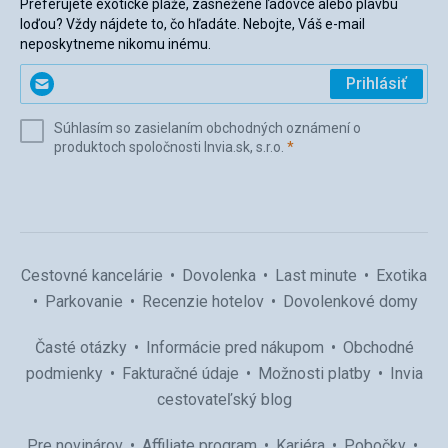
Preferujete exotické pláže, zasnežené ľadovce alebo plavbu
loďou? Vždy nájdete to, čo hľadáte. Nebojte, Váš e-mail
neposkytneme nikomu inému.
Zadajte
Prihlásiť
svoj
e-
Súhlasím so zasielaním obchodných oznámení o
mail
(povinné)
produktoch spoločnosti Invia.sk, s.r.o.
*
(povinné)
*
Cestovné kancelárie
Dovolenka
Last minute
Exotika
Parkovanie
Recenzie hotelov
Dovolenkové domy
Časté otázky
Informácie pred nákupom
Obchodné
podmienky
Fakturačné údaje
Možnosti platby
Invia
cestovateľský blog
Pre novinárov
Affiliate program
Kariéra
Pobočky