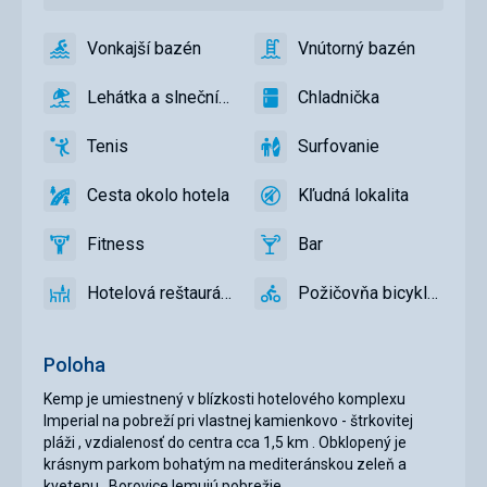
Vonkajší bazén
Vnútorný bazén
áno
Vonkajší
áno
Vnútorný
bazén
bazén
Lehátka a slnečníky pri bazéne zadarmo
Chladnička
áno
Lehátka
áno
Chladnička
a
Tenis
Surfovanie
slnečníky
áno
Tenis,
áno
Surfovanie
pri
Volejbal
Cesta okolo hotela
Kľudná lokalita
bazéne
áno
Cesta
áno
Kľudná
zadarmo,
okolo
lokalita
Lehátka
Fitness
Bar
hotela
áno
Fitness
áno
Bar
a
slnečníky
Hotelová reštaurácia
Požičovňa bicyklov
áno
na
Hotelová
áno
Požičovňa
pláži
reštaurácia
bicyklov
zadarmo
Poloha
Kemp je umiestnený v blízkosti hotelového komplexu
Imperial na pobreží pri vlastnej kamienkovo - štrkovitej
pláži , vzdialenosť do centra cca 1,5 km . Obklopený je
krásnym parkom bohatým na mediteránskou zeleň a
kvetenu . Borovice lemujú pobrežie .