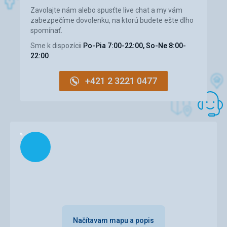
Ubytovanie
Zavolajte nám alebo spusťte live chat a my vám
Stan - díry a velký nepořádek - nikdo jej nepředával! Pro 1
zabezpečíme dovolenku, na ktorú budete ešte dlho
rodiče mužského rodu s dítětem to bylo dostatečné, v
spomínať.
případě náročnějších klientů velká nespokojenost.
Sme k dispozícii
Po-Pia 7:00-22:00, So-Ne 8:00-
Služby
22:00
.
Ubytování v kempu, takže popis služeb personálu kempu:
velmi dobré, skvělá recepce, která pomůže a vyhoví,
možnost zahrát si tenis...
+421 2 3221 0477
Táto recenzia bola preložená automaticky pomocou
Google Translate
Načítam
Načítavam mapu a popis