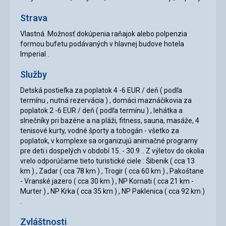
Strava
Vlastná. Možnosť dokúpenia raňajok alebo polpenzia
formou bufetu podávaných v hlavnej budove hotela
Imperial .
Služby
Detská postieľka za poplatok 4 -6 EUR / deň ( podľa
termínu , nutná rezervácia ) , domáci maznáčikovia za
poplatok 2 -6 EUR / deň ( podľa termínu ) , lehátka a
slnečníky pri bazéne a na pláži, fitness, sauna, masáže, 4
tenisové kurty, vodné športy a tobogán - všetko za
poplatok, v komplexe sa organizujú animačné programy
pre deti i dospelých v období 15. - 30.9 .. Z výletov do okolia
vrelo odporúčame tieto turistické ciele : Šibenik ( cca 13
km ) , Zadar ( cca 78 km ) , Trogir ( cca 60 km ) , Pakoštane
- Vranské jazero ( cca 30 km ) , NP Kornati ( cca 21 km -
Murter ) , NP Krka ( cca 35 km ) , NP Paklenica ( cca 92 km )
.
Zvláštnosti