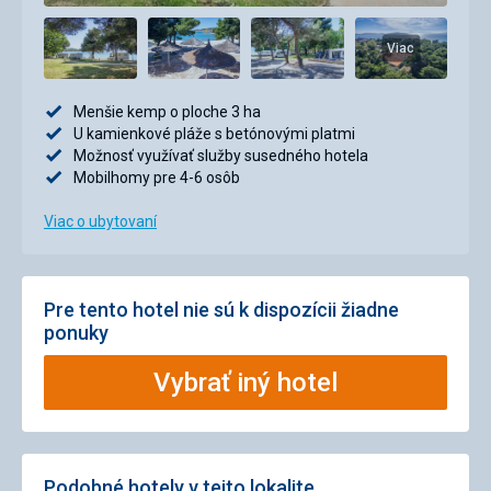
Viac
Menšie kemp o ploche 3 ha
U kamienkové pláže s betónovými platmi
Možnosť využívať služby susedného hotela
Mobilhomy pre 4-6 osôb
Viac o ubytovaní
Pre tento hotel nie sú k dispozícii žiadne
ponuky
Vybrať iný hotel
Podobné hotely v tejto lokalite