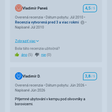
4,5
Vladimír Paneš
/ 5
Hodnotenie
Overená recenzia
Dátum pobytu: Júl 2010
Recenzia vytvorená pred 3 a viac rokmi
Napísané Júl 2010
Zobraziť viac
Strava
4,0
/ 5
Bola táto recenzia užitočná?
áno
(
5
)
nie
(
0
)
Cena
5,0
/ 5
Pláž
3,8
jedna polovina pláže hrůza - strávil jsem tam asi 3
Vladimír D.
/ 5
Hodnotenie
hodiny za celý pobyt - špína, není kam šlápnout -
Overená recenzia
Dátum pobytu: Jún 2026
ručníky a lehátka v 10 řadách za sebou.
Napísané Jún 2026
druhá polovina - velmi dobré, čisté, dobrý přístup
Strava
Příjemné ubytování v kempu pod olivovníky a
Sami jsme si vařili a chodili do restaurací, takže není
borovicemi.
co hodnotit.