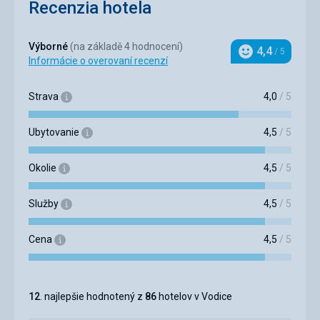
Recenzia hotela
Výborné
(na základě 4 hodnocení)
4,4
/ 5
Hodnotenie
Informácie o overovaní recenzí
Strava
4,0
/ 5
Ubytovanie
4,5
/ 5
Okolie
4,5
/ 5
Služby
4,5
/ 5
Cena
4,5
/ 5
12
. najlepšie hodnotený z
86
hotelov v Vodice