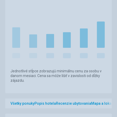
Jednotlivé stĺpce zobrazujú minimálnu cenu za osobu v
danom mesiaci. Cena sa môže líšiť v zavislosti od dĺžky
zájazdu.
Všetky ponuky
Popis hotela
Recenzie ubytovania
Mapa a lokalita