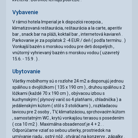
Vybavenie
V rámci hotela Imperial je k dispozícii recepcia ,
klimatizovaná reštaurácia, reštaurácia a la carte, aperitív
bar , snack bar na pláži, koktail bar , internetová kaviareň .
Parkovanie je za poplatok 2 -4 EUR / deň ( podľa termínu . )
Vonkajší bazén s morskou vodou pre deti dospelých ,
vnútorný vyhrievaný bazén s morskou vodou ( uzavretý
15.6. - 15.9 . ) .
Ubytovanie
Všetky mobilhomy sú o rozlohe 24 m2 a disponujú jednou
spálňou s dvojlôžkom ( 135 x 190 cm ) , druhou spálňou s 2
lôžkami (každé 70 x 190 cm ) , obývacou izbou s
kuchynským ( plynový varič so 4 platňami , chladnička ) a
jedálenským kútom ( stôl s 3 stoličkami ) , rozkladacou
lavicou pre 2 osoby , TV, klimatizáciou, sprchovacím kútom
, samostatným WC , krytú vonkajšou terasou s posedením
( cca 10 m2 ) . Maximálna obsadenosť je 4 + 2 . .
Odporúčame vziať so sebou utierky, prostriedok na
umývanie riadu , ostrý nôž , otvárač na konzervy , zápalky .