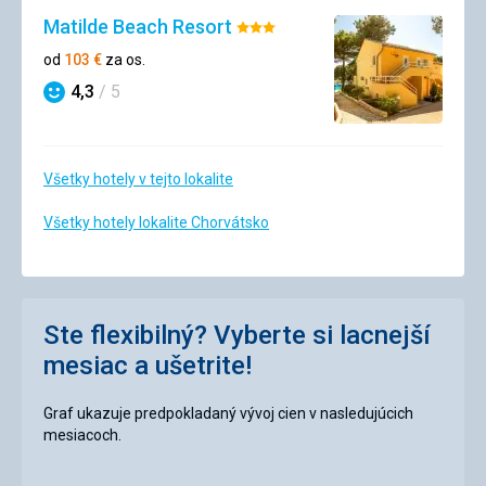
Matilde Beach Resort
Hodnotenie:
3/5
od
103
€
za os.
4,3
/ 5
Hodnotenie
Všetky hotely v tejto lokalite
Všetky hotely lokalite Chorvátsko
Ste flexibilný? Vyberte si lacnejší
mesiac a ušetrite!
Graf ukazuje predpokladaný vývoj cien v nasledujúcich
mesiacoch.