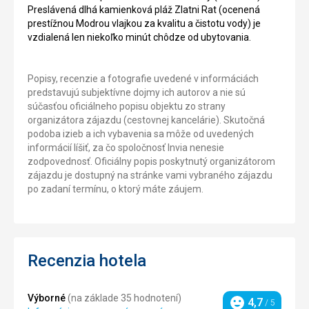
Preslávená dlhá kamienková pláž Zlatni Rat (ocenená
prestížnou Modrou vlajkou za kvalitu a čistotu vody) je
vzdialená len niekoľko minút chôdze od ubytovania.
Popisy, recenzie a fotografie uvedené v informáciách
predstavujú subjektívne dojmy ich autorov a nie sú
súčasťou oficiálneho popisu objektu zo strany
organizátora zájazdu (cestovnej kancelárie). Skutočná
podoba izieb a ich vybavenia sa môže od uvedených
informácií líšiť, za čo spoločnosť Invia nenesie
zodpovednosť. Oficiálny popis poskytnutý organizátorom
zájazdu je dostupný na stránke vami vybraného zájazdu
po zadaní termínu, o ktorý máte záujem.
Recenzia hotela
Výborné
(na základe 35 hodnotení)
4,7
/ 5
Hodnotenie