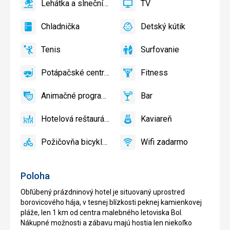
Lehátka a slnečníky pri bazéne zadarmo
TV
áno
Lehátka
áno
TV
a
Chladnička
Detský kútik
slnečníky
áno
Chladnička
áno
Detský
pri
kútik,
Tenis
Surfovanie
bazéne
Detské
áno
Tenis,
áno
Surfovanie
zadarmo
ihrisko,
Volejbal
Potápačské centrum
Fitness
Detský
áno
Potápačské
áno
Fitness
bazén
centrum
Animačné programy
Bar
áno
Animačné
áno
Bar
programy
Hotelová reštaurácia
Kaviareň
áno
Hotelová
áno
Kaviareň
reštaurácia
Požičovňa bicyklov
Wifi zadarmo
áno
Požičovňa
áno
Wifi
bicyklov
zadarmo
Poloha
Obľúbený prázdninový hotel je situovaný uprostred
borovicového hája, v tesnej blízkosti peknej kamienkovej
pláže, len 1 km od centra malebného letoviska Bol.
Nákupné možnosti a zábavu majú hostia len niekoľko