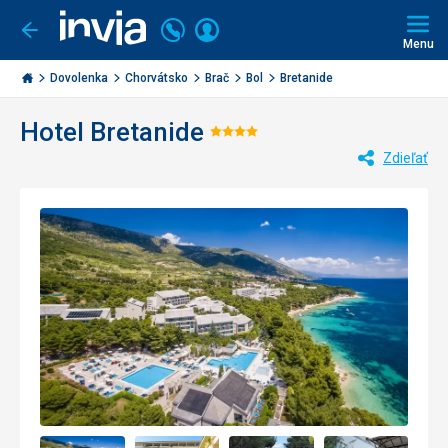
Volajte
Prihlásiť
Ísť
späť
+421
Menu
sa
2
Invia.sk
3221
Dovolenka
Chorvátsko
Brač
Bol
Bretanide
0477
Hotel Bretanide
Hodnotenie:
Zdieľať
4/5