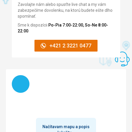
ústretový. Animátori boli perfektný, program bol zábavný a
Zavolajte nám alebo spusťte live chat a my vám
cene, rovnako aj pri bazénoch.
veľmi nás potešilo, že medzi nimi boli aj slovenski
zabezpečíme dovolenku, na ktorú budete ešte dlho
animátori . Cítili sme sa ešte viac vítaní. Upratovanie
Strava
spomínať.
prebiehalo pravidelne.
Pestrá, dalo sa vybrať k spokojnosti
Sme k dispozícii
Po-Pia 7:00-22:00, So-Ne 8:00-
Ubytovanie
22:00
.
OK
Služby
+421 2 3221 0477
Trochu chladný personál.
Načítam
Načítavam mapu a popis