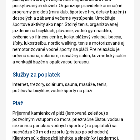
poskytovaných služieb. Organizuje pravidelné animačné
programy pre deti (mini klub, športové hry, detský bazén) i
dospelých a zábavná večerné vystúpenia. Umožňuje
športové aktivity ako napr. Stolný tenis, organizovanej
jazdenie na bicykloch, plávanie, vodnú gymnastiku,
cvičenie vo fitness centre, kolky, plážový volejbal, boccia,
šípky, lukostreľbu, nordic walking, tenis a motorizované aj
nemotorizované vodné športy na pláži. Pre relaxáciu je
určená sauna, solárium, masážny salón, kozmetický salón
a vonkajší bazén s opaľovacou terasou.
Služby za poplatek
Internet, trezory, solárium, sauna, masáže, tenis,
požičovňa bicyklov, vodné športy na pláži.
Pláž
Príjemná kamienková pláž (lemovaná zeleňou) s
pozvoľným vstupom do mora, priezračne čistou vodou a
sezónnou ponukou vodných športov (za poplatok) sa
nachádza 30 m od rezortu (prístup po schodoch).
Klientom sú k dispozícii lehátka a slnečníky (zadarmo).