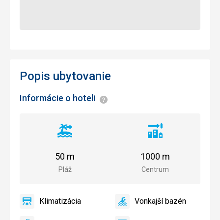
Popis ubytovanie
Informácie o hoteli
Informácie
Vzdialenosť
Vzdialenosť
od
od
pláže
centra
50 m
1000 m
mesta
Pláž
Centrum
Klimatizácia
Vonkajší bazén
áno
Klimatizácia
áno
Vonkajší
bazén