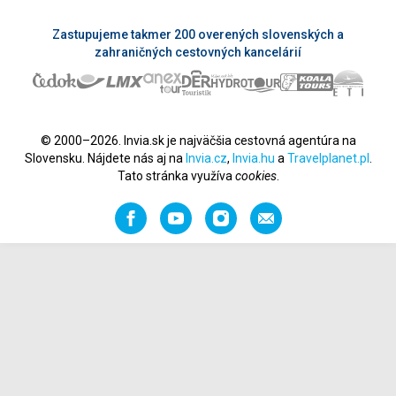
Zastupujeme takmer 200 overených slovenských a
zahraničných cestovných kancelárií
© 2000–2026. Invia.sk je najväčšia cestovná agentúra na
Slovensku. Nájdete nás aj na
Invia.cz
,
Invia.hu
a
Travelplanet.pl
.
Tato stránka využíva
cookies
.
Facebook
YouTube
Instagram
Odporučiť