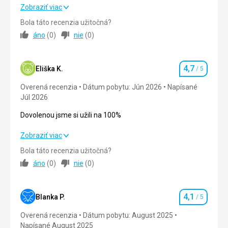
Skvělé dovolená
Zobraziť viac
Pokoje moderně zařizené, čisté, uklid každý den.
Okolí hotelu velice pečlivě udržované. Celkový dojem
Bola táto recenzia užitočná?
Strava
5,0
/ 5
fantastické.
áno
(
0
)
nie
(
0
)
Služby
Ubytovanie
5,0
/ 5
Služby hotelu také nadstandartní, vše v ceně
ubytování.
4,7
Okolie
4,0
/ 5
Eliška K.
/ 5
Hodnotenie
Táto recenzia bola preložená automaticky pomocou
Overená recenzia
Dátum pobytu: Jún 2026
Napísané
Služby
5,0
/ 5
Google Translate
Júl 2026
Cena
5,0
/ 5
Dovolenou jsme si užili na 100%
Dovolenou jsme si užili na 100%
Zobraziť viac
Pláž
Pro tolik hostů, menší.Ale Zlátni rat byl skvělý, čista voda.
Bola táto recenzia užitočná?
Strava
4,0
/ 5
áno
(
0
)
nie
(
0
)
Strava
Nad očekávání
Ubytovanie
5,0
/ 5
Ubytovanie
4,1
Okolie
4,0
/ 5
Blanka P.
/ 5
Hodnotenie
Velice pěkné
Overená recenzia
Dátum pobytu: August 2025
Služby
Služby
5,0
/ 5
Napísané August 2025
Super