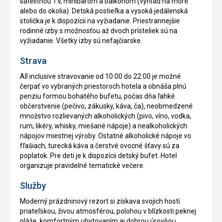
satelitnou TV, minibarom a balkónom (výhľad na more
alebo do okolia). Detská postieľka a vysoká jedálenská
stolička je k dispozícii na vyžiadanie. Priestrannejšie
rodinné izby s možnosťou až dvoch prísteliek sú na
vyžiadanie. Všetky izby sú nefajčiarske.
Strava
All inclusive stravovanie od 10:00 do 22:00 je možné
čerpať vo vybraných priestoroch hotela a obnáša plnú
penziu formou bohatého bufetu, počas dňa ľahké
občerstvenie (pečivo, zákusky, káva, ča), neobmedzené
množstvo rozlievaných alkoholických (pivo, víno, vodka,
rum, likéry, whisky, miešané nápoje) a nealkoholických
nápojov miestnej výroby. Ostatné alkoholické nápoje vo
fľašiach, turecká káva a čerstvé ovocné šťavy sú za
poplatok. Pre deti je k dispozícii detský bufet. Hotel
organizuje pravidelné tematické večere.
Služby
Moderný prázdninový rezort si získava svojich hostí
priateľskou, živou atmosférou, polohou v blízkosti peknej
pláže, komfortným ubytovaním aj dobrou úrovňou