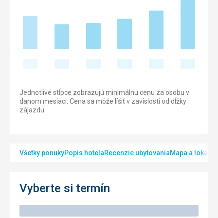
Jednotlivé stĺpce zobrazujú minimálnu cenu za osobu v
danom mesiaci. Cena sa môže líšiť v zavislosti od dĺžky
zájazdu.
Všetky ponuky
Popis hotela
Recenzie ubytovania
Mapa a lokalita
Vyberte si termín