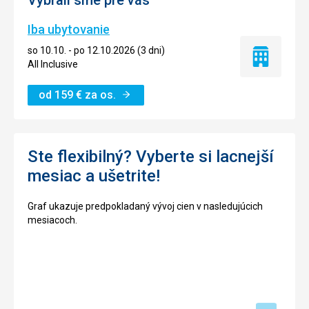
Iba ubytovanie
so 10.10. - po 12.10.2026 (3 dni)
Iba
All Inclusive
ubytovanie
od
159
€
za os.
Ste flexibilný? Vyberte si lacnejší
mesiac a ušetrite!
Graf ukazuje predpokladaný vývoj cien v nasledujúcich
mesiacoch.