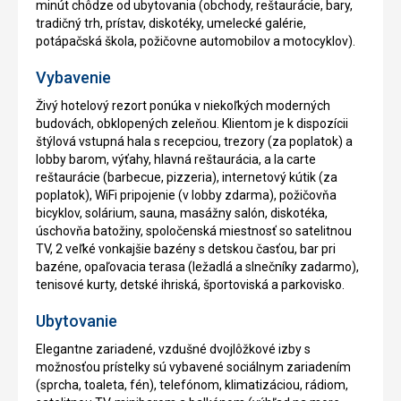
minút chôdze od ubytovania (obchody, reštaurácie, bary,
tradičný trh, prístav, diskotéky, umelecké galérie,
potápačská škola, požičovne automobilov a motocyklov).
Vybavenie
Živý hotelový rezort ponúka v niekoľkých moderných
budovách, obklopených zeleňou. Klientom je k dispozícii
štýlová vstupná hala s recepciou, trezory (za poplatok) a
lobby barom, výťahy, hlavná reštaurácia, a la carte
reštaurácie (barbecue, pizzeria), internetový kútik (za
poplatok), WiFi pripojenie (v lobby zdarma), požičovňa
bicyklov, solárium, sauna, masážny salón, diskotéka,
úschovňa batožiny, spoločenská miestnosť so satelitnou
TV, 2 veľké vonkajšie bazény s detskou časťou, bar pri
bazéne, opaľovacia terasa (ležadlá a slnečníky zadarmo),
tenisové kurty, detské ihriská, športoviská a parkovisko.
Ubytovanie
Elegantne zariadené, vzdušné dvojlôžkové izby s
možnosťou prístelky sú vybavené sociálnym zariadením
(sprcha, toaleta, fén), telefónom, klimatizáciou, rádiom,