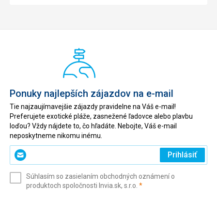
Ponuky najlepších zájazdov na e-mail
Tie najzaujímavejšie zájazdy pravidelne na Váš e-mail!
Preferujete exotické pláže, zasnežené ľadovce alebo plavbu
loďou? Vždy nájdete to, čo hľadáte. Nebojte, Váš e-mail
neposkytneme nikomu inému.
Zadajte
Prihlásiť
svoj
e-
Súhlasím so zasielaním obchodných oznámení o
mail
(povinné)
produktoch spoločnosti Invia.sk, s.r.o.
*
(povinné)
*