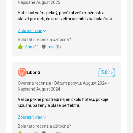
Napísané August 2025
Hotel bol veľmi pekný, ponúkal veľa možností a
aktivít pre deti, čo sme veľmi ocenili. Izba bola čistá
a útulná. Počas pobytu sme si všimli mravce v izbe,
no po nahlásení na recepcii boli promptne
Hotel bol veľmi pekný, ponúkal veľa možností a
Zobraziť viac
odstránené. Oceňujem rýchlu reakciu personálu a
aktivít pre deti, čo sme veľmi ocenili. Izba bola čistá
Bola táto recenzia užitočná?
celkovo sme mali príjemný pobyt.
a útulná. Počas pobytu sme si všimli mravce v izbe,
áno
(
1
)
nie
(
0
)
no po nahlásení na recepcii boli promptne
odstránené. Oceňujem rýchlu reakciu personálu a
celkovo sme mali príjemný pobyt.
5,0
Strava
5,0
/ 5
Libor S.
/ 5
Hodnotenie
Overená recenzia
Dátum pobytu: August 2024
Ubytovanie
5,0
/ 5
Napísané August 2024
Okolie
5,0
/ 5
Velice pěkné prostředí nejen okolo hotelu, pokoje
luxusní, bazény a pláže perfektní.
Služby
5,0
/ 5
Velice pěkné prostředí nejen okolo hotelu, pokoje
Zobraziť viac
Cena
5,0
/ 5
luxusní, bazény a pláže perfektní.
Bola táto recenzia užitočná?