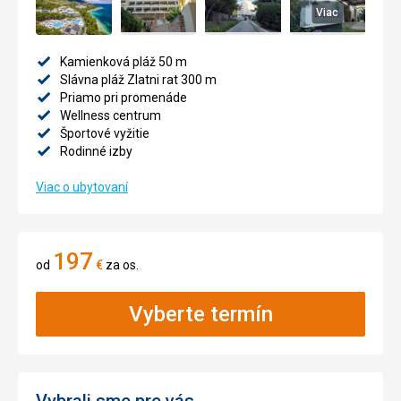
Viac
Kamienková pláž 50 m
Slávna pláž Zlatni rat 300 m
Priamo pri promenáde
Wellness centrum
Športové vyžitie
Rodinné izby
Viac o ubytovaní
197
od
€
za os.
Vyberte termín
Vybrali sme pre vás