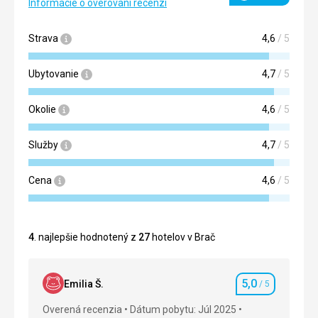
Informácie o overovaní recenzí
Strava
4,6
/ 5
Ubytovanie
4,7
/ 5
Okolie
4,6
/ 5
Služby
4,7
/ 5
Cena
4,6
/ 5
4
. najlepšie hodnotený z
27
hotelov v Brač
5,0
Emilia Š.
/ 5
Hodnotenie
Overená recenzia
Dátum pobytu: Júl 2025