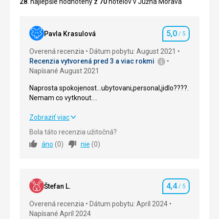
28
. najlepšie hodnotený z
70
hotelov v Južná Morava
5,0
Pavla Krasulová
/ 5
Hodnotenie
Overená recenzia
Dátum pobytu: August 2021
Recenzia vytvorená pred 3 a viac rokmi
Napísané August 2021
Naprosta spokojenost...ubytovani,personal,jidlo????.
Nemam co vytknout.
Na to,ze hotel je primo v centru,nebyl slyset vubec
hluk.
Naprosta spokojenost...ubytovani,personal,jidlo????.
Zobraziť viac
Rada prijedu znovu
Nemam co vytknout.
Bola táto recenzia užitočná?
Na to,ze hotel je primo v centru,nebyl slyset vubec
áno
(
0
)
nie
(
0
)
hluk.
Rada prijedu znovu
Strava
5,0
/ 5
4,4
Štefan L.
/ 5
Hodnotenie
Ubytovanie
5,0
/ 5
Overená recenzia
Dátum pobytu: Apríl 2024
Napísané Apríl 2024
Okolie
5,0
/ 5