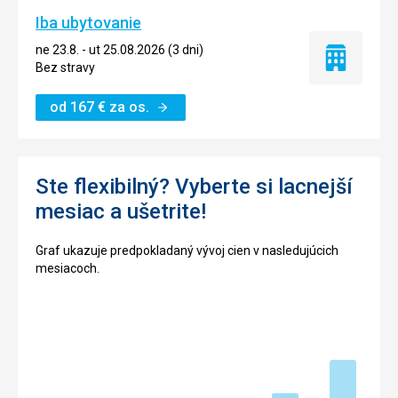
Iba ubytovanie
ne 23.8. - ut 25.08.2026 (3 dni)
Iba
Bez stravy
ubytovanie
od
167
€
za os.
Ste flexibilný? Vyberte si lacnejší
mesiac a ušetrite!
Graf ukazuje predpokladaný vývoj cien v nasledujúcich
mesiacoch.