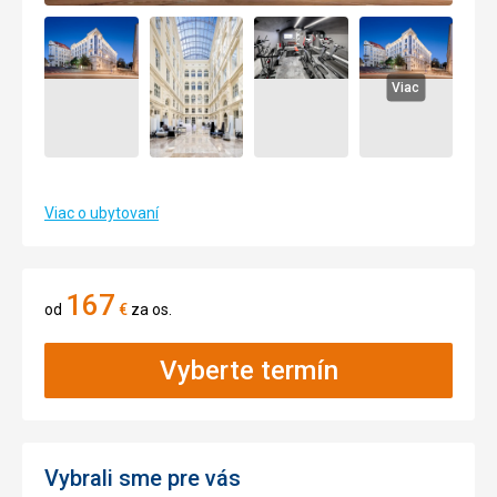
Viac
Viac o ubytovaní
167
od
€
za os.
Vyberte termín
Vybrali sme pre vás