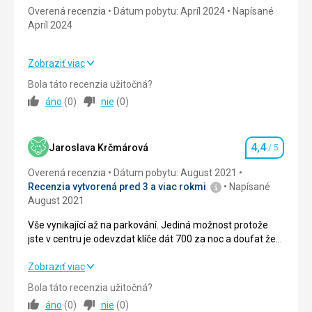
Overená recenzia
Dátum pobytu: Apríl 2024
Napísané
Apríl 2024
Zobraziť viac
Strava
4,0
/ 5
Bola táto recenzia užitočná?
áno
(
0
)
nie
(
0
)
Ubytovanie
4,0
/ 5
Okolie
4,0
/ 5
4,4
Jaroslava Krčmárová
/ 5
Hodnotenie
Služby
4,0
/ 5
Overená recenzia
Dátum pobytu: August 2021
Recenzia vytvorená pred 3 a viac rokmi
Napísané
Cena
4,0
/ 5
August 2021
Vše vynikající až na parkování. Jediná možnost protože
jste v centru je odevzdat klíče dát 700 za noc a doufat že
Vám to odvezou do garáže. Bohužel s naším autem druhý
den pobytu prijeli do centra a nechali ho pres 3 hodiny
Vše vynikající až na parkování. Jediná možnost protože
Zobraziť viac
venku pred hotelem kde je hodne lidi..podniku. Museli jsme
jste v centru je odevzdat klíče dát 700 za noc a doufat že
Bola táto recenzia užitočná?
3krat urgovat at nam ho odvezou do garaze jak jsme se
Vám to odvezou do garáže. Bohužel s naším autem druhý
áno
(
0
)
nie
(
0
)
domluvili a za co jsme platili. Tohle mne hodne rozladilo. Ji
den pobytu prijeli do centra a nechali ho pres 3 hodiny