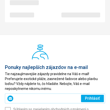
Ponuky najlepších zájazdov na e-mail
Tie najzaujímavejšie zájazdy pravidelne na Váš e-mail!
Preferujete exotické pláže, zasnežené ľadovce alebo plavbu
loďou? Vždy nájdete to, čo hľadáte. Nebojte, Váš e-mail
neposkytneme nikomu inému.
Zadajte
Prihlásiť
svoj
e-
Súhlasím so zasielaním obchodných oznámení o