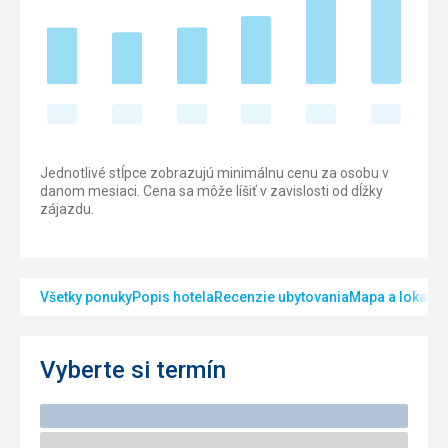
Jednotlivé stĺpce zobrazujú minimálnu cenu za osobu v
danom mesiaci. Cena sa môže líšiť v zavislosti od dĺžky
zájazdu.
Všetky ponuky
Popis hotela
Recenzie ubytovania
Mapa a lokalita
Vyberte si termín