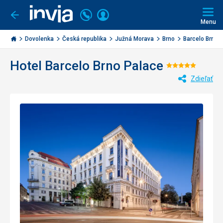
Volajte
Prihlásiť
Ísť
späť
+421
Menu
sa
2
Invia.sk
3221
Dovolenka
Česká republika
Južná Morava
Brno
Barcelo Brno 
0477
Hotel Barcelo Brno Palace
Hodnoten
Zdieľať
5/5