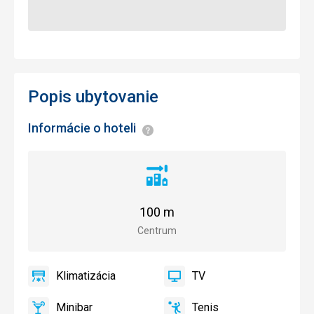
Popis ubytovanie
Informácie o hoteli
Informácie
Vzdialenosť
od
centra
100 m
mesta
Centrum
Klimatizácia
TV
áno
Klimatizácia
áno
TV
Minibar
Tenis
Minibar,
Tenis