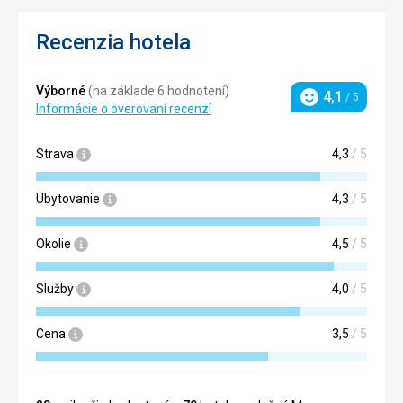
Recenzia hotela
Výborné
(na základe 6 hodnotení)
4,1
/ 5
Hodnotenie
Informácie o overovaní recenzí
Strava
4,3
/ 5
Ubytovanie
4,3
/ 5
Okolie
4,5
/ 5
Služby
4,0
/ 5
Cena
3,5
/ 5