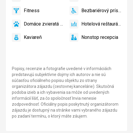
áno
áno
Bar
Fitness
Bezbariérový prístup
áno
Fitness
áno
Bezbariérový
prístup
Domáce zvieratá povolené
Hotelová reštaurácia
áno
Domáce
áno
Hotelová
zvieratá
reštaurácia
Kaviareň
Nonstop recepcia
povolené
áno
Kaviareň
áno
Nonstop
recepcia
Popisy, recenzie a fotografie uvedené v informáciách
predstavujú subjektívne dojmy ich autorov a nie sú
súčasťou oficiálneho popisu objektu zo strany
organizátora zájazdu (cestovnej kancelárie). Skutočná
podoba izieb a ich vybavenia sa môže od uvedených
informácií líšiť, za čo spoločnosť Invia nenesie
zodpovednosť. Oficiálny popis poskytnutý organizátorom
zájazdu je dostupný na stránke vami vybraného zájazdu
po zadaní termínu, o ktorý máte záujem.