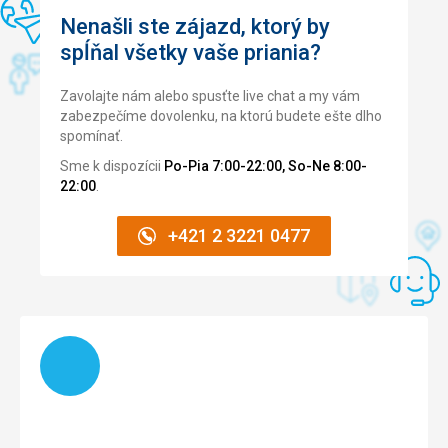
Nenašli ste zájazd, ktorý by
Cena
5,0
/ 5
spĺňal všetky vaše priania?
Zavolajte nám alebo spusťte live chat a my vám
zabezpečíme dovolenku, na ktorú budete ešte dlho
spomínať.
Sme k dispozícii
Po-Pia 7:00-22:00, So-Ne 8:00-
22:00
.
+421 2 3221 0477
Načítam