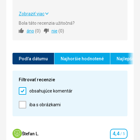
Služby
5,0
/ 5
Zobraziť viac
Strava
4,0
/ 5
Cena
5,0
/ 5
Bola táto recenzia užitočná?
áno
(
0
)
nie
(
0
)
Ubytovanie
4,0
/ 5
Okolie
4,0
/ 5
Služby
4,0
/ 5
Podľa dátumu
Najhoršie hodnotené
Najlepšie 
Cena
4,0
/ 5
Filtrovať recenzie
obsahujúce komentár
iba s obrázkami
4,4
Štefan L.
/ 5
Hodnotenie