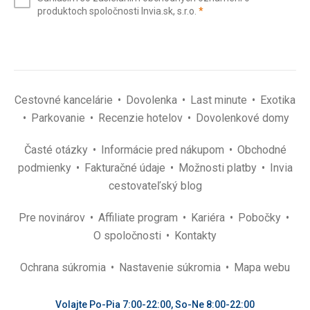
mail
(povinné)
produktoch spoločnosti Invia.sk, s.r.o.
*
(povinné)
*
Cestovné kancelárie
Dovolenka
Last minute
Exotika
Parkovanie
Recenzie hotelov
Dovolenkové domy
Časté otázky
Informácie pred nákupom
Obchodné
podmienky
Fakturačné údaje
Možnosti platby
Invia
cestovateľský blog
Pre novinárov
Affiliate program
Kariéra
Pobočky
O spoločnosti
Kontakty
Ochrana súkromia
Nastavenie súkromia
Mapa webu
Volajte Po-Pia 7:00-22:00, So-Ne 8:00-22:00