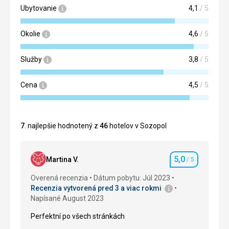
Ubytovanie
4,1
/ 5
Okolie
4,6
/ 5
Služby
3,8
/ 5
Cena
4,5
/ 5
7
. najlepšie hodnotený z
46
hotelov v Sozopol
5,0
Martina V.
/ 5
Hodnotenie
Overená recenzia
Dátum pobytu: Júl 2023
Recenzia vytvorená pred 3 a viac rokmi
Napísané August 2023
Perfektní po všech stránkách