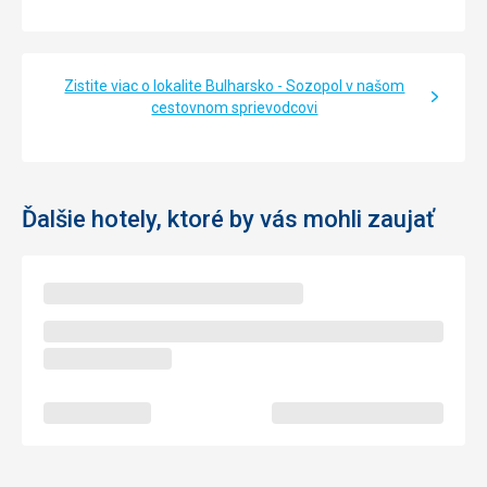
Služby
Bez služeb, úklid, ručníky apod. zcela v pořádku. Paní pro
nás došla k autobusu, já to měl sice vygooglené a bylo to
Zistite viac o lokalite Bulharsko - Sozopol v našom
jen asi 300 metrů, ale člověka to potěší. Check out až do
cestovnom sprievodcovi
12,00 a pak možnost nechat si v budově bagáže až do
transferu na letiště.
Táto recenzia bola preložená automaticky pomocou
Google Translate
Ďalšie hotely, ktoré by vás mohli zaujať