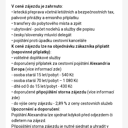
V ceně zájezdu je zahrnuto:
• letecká přeprava včetně letištních a bezpečnostních tax,
palivové přirážky a emisního příplatku
• transfery do pobytového místa a zpět
• ubytování - počet noclehů a služby dle popisu
• česky/slovensky mluvící delegát
• pojištění proti úpadku cestovní kanceláře
K ceně zájezdu lze na objednávku zákazníka připlatit
(nepovinné příplatky):
• volitelné doplňkové služby
• doporučený příplatek za cestovní pojištění
Alexandria
Evropa
(více informací zde)
- osoba starší 15 let/pobyt - 540 Kč
- osoba starší 70 let/pobyt – 1 080 Kč
- dítě od 0 do 15 let/pobyt - 430 Kč
• doporučené
připojištění storna zájezdu
(více informací
zde)
- do výše ceny zájezdu - 2,89 % z ceny cestovních služeb
Upozornění a doporučení:
Pojištění Alexandria lze sjednat kdykoli před odjezdem či
odletem na zájezd.
Připojištění storna zájezdu je nutné sjednat a uhradit v