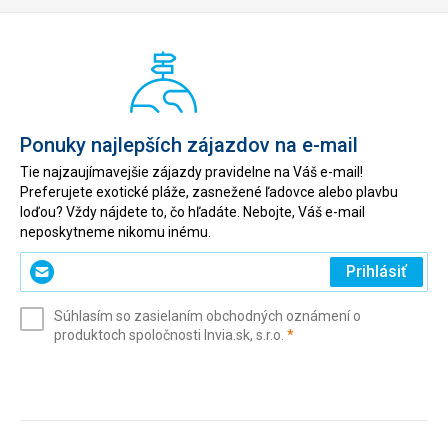
Ponuky najlepších zájazdov na e-mail
Tie najzaujímavejšie zájazdy pravidelne na Váš e-mail!
Preferujete exotické pláže, zasnežené ľadovce alebo plavbu
loďou? Vždy nájdete to, čo hľadáte. Nebojte, Váš e-mail
neposkytneme nikomu inému.
Zadajte
Prihlásiť
svoj
e-
Súhlasím so zasielaním obchodných oznámení o
mail
(povinné)
produktoch spoločnosti Invia.sk, s.r.o.
*
(povinné)
*