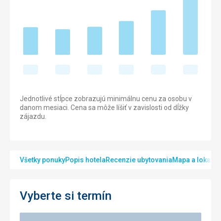
Jednotlivé stĺpce zobrazujú minimálnu cenu za osobu v
danom mesiaci. Cena sa môže líšiť v zavislosti od dĺžky
zájazdu.
Všetky ponuky
Popis hotela
Recenzie ubytovania
Mapa a lokalita
Vyberte si termín