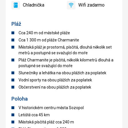
Chladnička
Wifi zadarmo
áno
Chladnička
áno
Wifi
zadarmo
Pláž
Cca 240 m od městské pláže
Cca 1 300 m od pláže Charmanite
Městská pláž je prostorná, písčitá, dlouhá několik set
metrů a postupně se svažující do moře
Pláž Charmanite je písčitá, několik kilometrů dlouhá a
postupně se svažující do moře
Slunečníky a lehátka na obou plážích za poplatek
Vodní sporty na obou plážích za poplatek
Občerstvení na obou plážích za poplatek
Poloha
V historickém centru města Sozopol
Letiště cca 45 km
Městská písčitá pláž cca 240 m