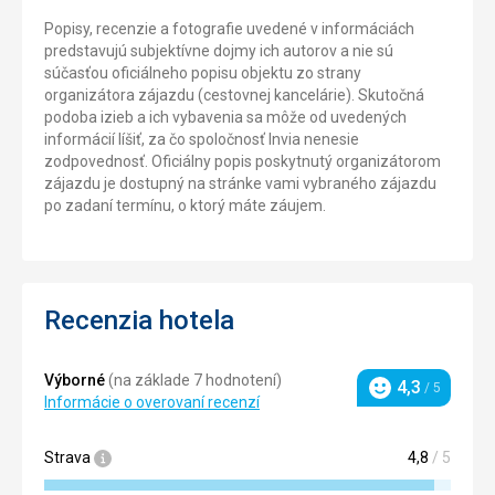
Popisy, recenzie a fotografie uvedené v informáciách
predstavujú subjektívne dojmy ich autorov a nie sú
súčasťou oficiálneho popisu objektu zo strany
organizátora zájazdu (cestovnej kancelárie). Skutočná
podoba izieb a ich vybavenia sa môže od uvedených
informácií líšiť, za čo spoločnosť Invia nenesie
zodpovednosť. Oficiálny popis poskytnutý organizátorom
zájazdu je dostupný na stránke vami vybraného zájazdu
po zadaní termínu, o ktorý máte záujem.
Recenzia hotela
Výborné
(na základe 7 hodnotení)
4,3
/ 5
Hodnotenie
Informácie o overovaní recenzí
Strava
4,8
/ 5