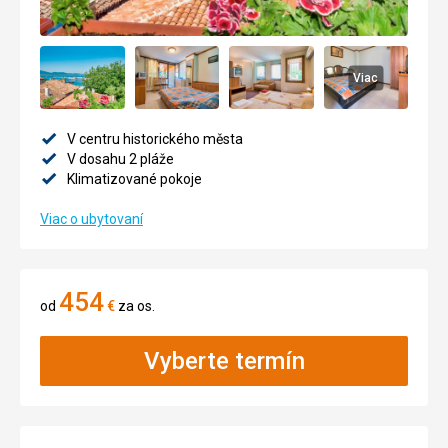
Viac
V centru historického města
V dosahu 2 pláže
Klimatizované pokoje
Viac o ubytovaní
454
od
€
za os.
Vyberte termín