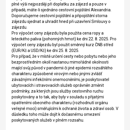
plné výši nejpozději při doplatku za zájezd a pouze v
případě, máte-li sjednáno cestovní pojištění Alexandria.
Doporučujeme cestovní pojištění a připojištění storna
zájezdu sjednat a uhradit hned při uzavření Smlouvy o
zájezdu.
Pro výpočet ceny zájezdu byla použita cena ropy a
leteckého paliva (pohonných hmot) ke dni 22. 8. 2025. Pro
výpočet ceny zájezdu byl použit směnný kurz ČNB střed
(EUR/Kč a USD/Kč) ke dni 25. 8. 2025.
Pro případ, že v místě určení cesty nebo pobytu nebo jeho
bezprostředním okolí nastanou mimořádné okolnosti
mající svůj původ v pandemii či jiné epidemii rozsáhlého
charakteru způsobené virovým nebo jinými zvlášť
závažnými infekčními onemocněními, je poskytovatel
ubytovacích i stravovacích služeb oprávněn změnit
podmínky, za kterých jsou služby cestovního ruchu
poskytovány a to tak, aby byly v souladu s přijatými
opatřeními obecného charakteru (rozhodnutí orgánu
veřejné moci) směřujícími k ochraně života a zdraví osob. V
důsledku toho může dojít k dočasnému omezení
poskytovaných služeb v plném rozsahu.