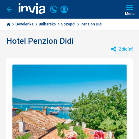
Volajte
Prihlásiť
Ísť
späť
+421
Menu
sa
2
Invia.sk
3221
Dovolenka
Bulharsko
Sozopol
Penzion Didi
0477
Hotel Penzion Didi
Zdieľať