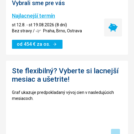
Vybrali sme pre vás
Najlacnejší termín
st 12.8. - st 19.08.2026 (8 dní)
Najlacnejší
Bez stravy
/
Praha, Brno, Ostrava
termín
od
454
€
za os.
Ste flexibilný? Vyberte si lacnejší
mesiac a ušetrite!
Graf ukazuje predpokladaný vývoj cien v nasledujúcich
mesiacoch.