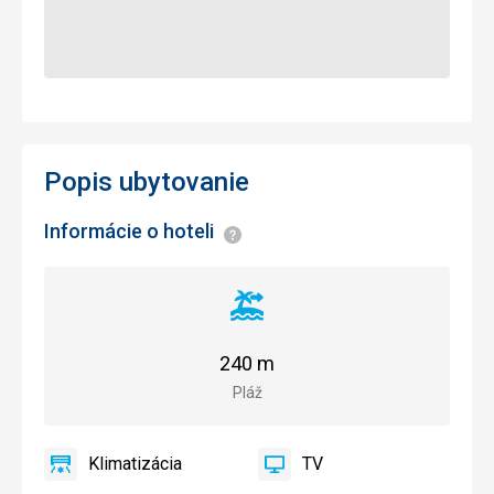
Popis ubytovanie
Informácie o hoteli
Informácie
Vzdialenosť
od
pláže
240 m
Pláž
Klimatizácia
TV
áno
Klimatizácia
áno
TV