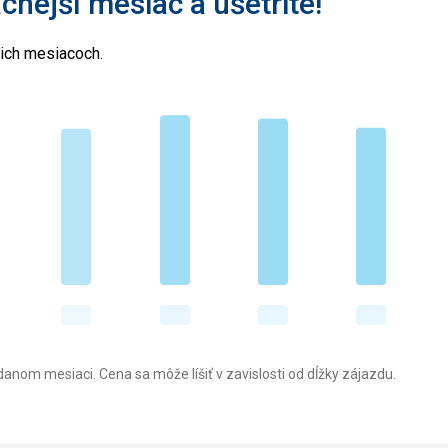
acnejší mesiac a ušetrite!
cich mesiacoch.
anom mesiaci. Cena sa môže líšiť v zavislosti od dĺžky zájazdu.