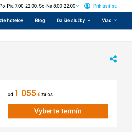
Po-Pia 7:00-22:00, So-Ne 8:00-22:00
Prihlásiť sa
ie hotelov
Blog
Ďalšie služby
Viac
Zdieľať
1 055
od
€
za os.
Vyberte termín