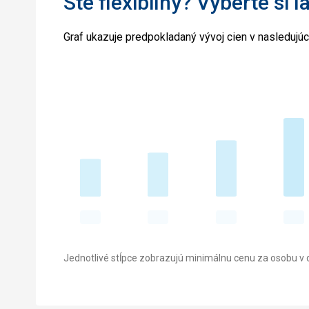
Ste flexibilný? Vyberte si l
Graf ukazuje predpokladaný vývoj cien v nasledujú
Jednotlivé stĺpce zobrazujú minimálnu cenu za osobu v d