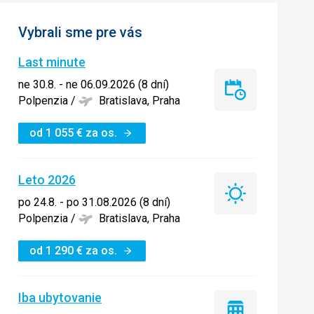
Vybrali sme pre vás
Last minute
ne 30.8. - ne 06.09.2026 (8 dní)
Last
Polpenzia
/
Bratislava, Praha
minute
od
1 055
€
za os.
Leto 2026
Leto
po 24.8. - po 31.08.2026 (8 dní)
2026
Polpenzia
/
Bratislava, Praha
od
1 290
€
za os.
Iba ubytovanie