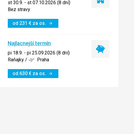
Iba
st 30.9. - st 07.10.2026 (8 dní)
ubytovanie
Bez stravy
od
231
€
za os.
Najlacnejší termín
Najlacnejší
pi 18.9. - pi 25.09.2026 (8 dní)
termín
Raňajky
/
Praha
od
630
€
za os.