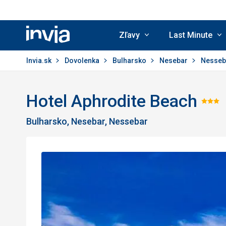
Zľavy
Last Minute
Invia.sk
Invia.sk
Dovolenka
Bulharsko
Nesebar
Nesse
Hotel Aphrodite Beach
Ho
Bulharsko, Nesebar, Nessebar
3/