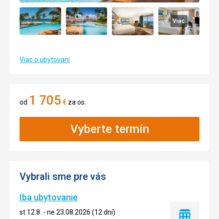
Viac
Viac o ubytovaní
1 705
od
€
za os.
Vyberte termín
Vybrali sme pre vás
Iba ubytovanie
st 12.8. - ne 23.08.2026 (12 dní)