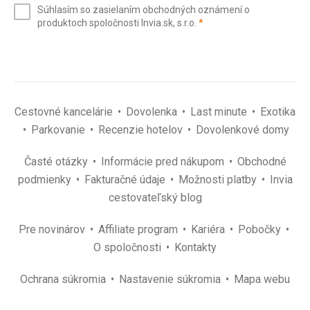
Súhlasím so zasielaním obchodných oznámení o
mail
(povinné)
produktoch spoločnosti Invia.sk, s.r.o.
*
(povinné)
*
Cestovné kancelárie
Dovolenka
Last minute
Exotika
Parkovanie
Recenzie hotelov
Dovolenkové domy
Časté otázky
Informácie pred nákupom
Obchodné
podmienky
Fakturačné údaje
Možnosti platby
Invia
cestovateľský blog
Pre novinárov
Affiliate program
Kariéra
Pobočky
O spoločnosti
Kontakty
Ochrana súkromia
Nastavenie súkromia
Mapa webu