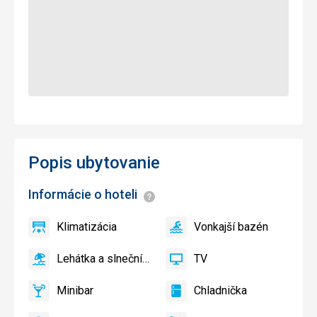
Popis ubytovanie
Informácie o hoteli
Informácie
Klimatizácia
Vonkajší bazén
áno
Klimatizácia
áno
Vonkajší
bazén
Lehátka a slnečníky pri bazéne zadarmo
TV
áno
Lehátka
áno
TV
a
Minibar
Chladnička
slnečníky
áno
Minibar,
áno
Chladnička
pri
Bar