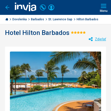
Volajte
Prihlásiť
Ísť
späť
+421
Menu
sa
2
Invia.sk
3221
Dovolenka
Barbados
St. Lawrence Gap
Hilton Barbados
0477
Hotel Hilton Barbados
Hodnotenie:
Zdieľať
5/5