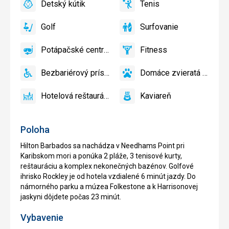
Detský kútik
Tenis
bazéne
áno
Detský
áno
Tenis
zadarmo
kútik,
Golf
Surfovanie
Detský
áno
Golf
áno
Surfovanie
bazén
Potápačské centrum
Fitness
áno
Potápačské
áno
Fitness
centrum
Bezbariérový prístup
Domáce zvieratá povolené
áno
Bezbariérový
áno
Domáce
prístup
zvieratá
Hotelová reštaurácia
Kaviareň
povolené
áno
Hotelová
áno
Kaviareň
reštaurácia
Poloha
Hilton Barbados sa nachádza v Needhams Point pri
Karibskom mori a ponúka 2 pláže, 3 tenisové kurty,
reštauráciu a komplex nekonečných bazénov. Golfové
ihrisko Rockley je od hotela vzdialené 6 minút jazdy. Do
námorného parku a múzea Folkestone a k Harrisonovej
jaskyni dôjdete počas 23 minút.
Vybavenie