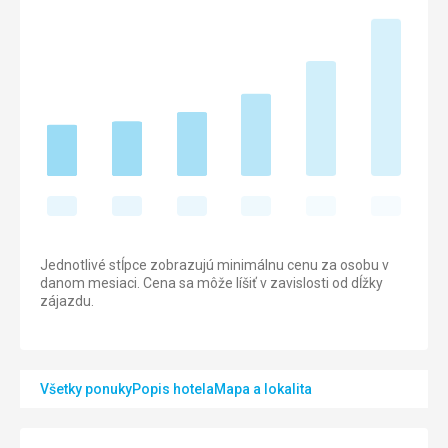
Jednotlivé stĺpce zobrazujú minimálnu cenu za osobu v
danom mesiaci. Cena sa môže líšiť v zavislosti od dĺžky
zájazdu.
Všetky ponuky
Popis hotela
Mapa a lokalita