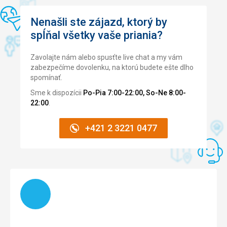
Nenašli ste zájazd, ktorý by
spĺňal všetky vaše priania?
Zavolajte nám alebo spusťte live chat a my vám
zabezpečíme dovolenku, na ktorú budete ešte dlho
spomínať.
Sme k dispozícii
Po-Pia 7:00-22:00, So-Ne 8:00-
22:00
.
+421 2 3221 0477
Načítam