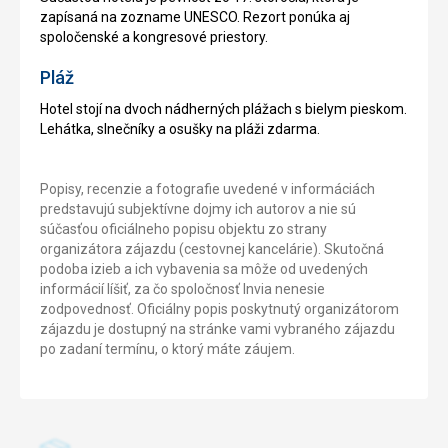
zapísaná na zozname UNESCO. Rezort ponúka aj
spoločenské a kongresové priestory.
Pláž
Hotel stojí na dvoch nádherných plážach s bielym pieskom.
Lehátka, slnečníky a osušky na pláži zdarma.
Popisy, recenzie a fotografie uvedené v informáciách
predstavujú subjektívne dojmy ich autorov a nie sú
súčasťou oficiálneho popisu objektu zo strany
organizátora zájazdu (cestovnej kancelárie). Skutočná
podoba izieb a ich vybavenia sa môže od uvedených
informácií líšiť, za čo spoločnosť Invia nenesie
zodpovednosť. Oficiálny popis poskytnutý organizátorom
zájazdu je dostupný na stránke vami vybraného zájazdu
po zadaní termínu, o ktorý máte záujem.