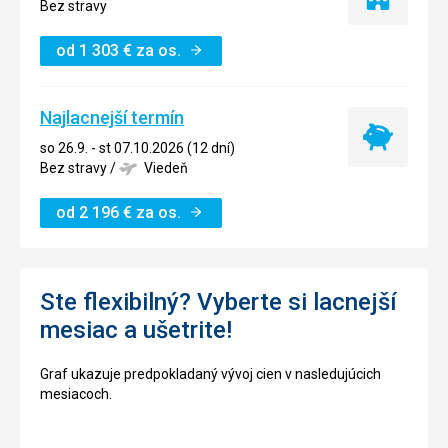
Iba
Bez stravy
ubytovanie
od
1 303
€
za os.
Najlacnejší termín
Najlacnejší
so 26.9. - st 07.10.2026 (12 dní)
termín
Bez stravy
/
Viedeň
od
2 196
€
za os.
Ste flexibilný? Vyberte si lacnejší
mesiac a ušetrite!
Graf ukazuje predpokladaný vývoj cien v nasledujúcich
mesiacoch.