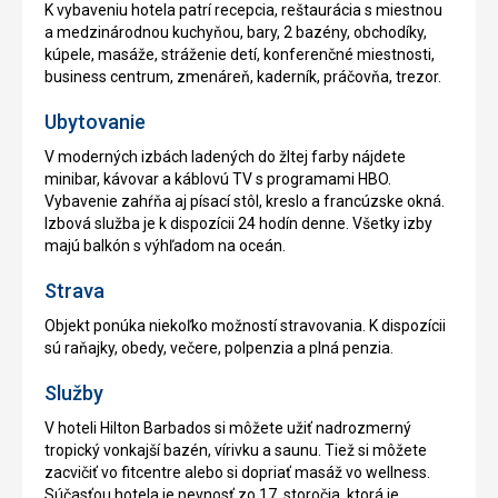
K vybaveniu hotela patrí recepcia, reštaurácia s miestnou
a medzinárodnou kuchyňou, bary, 2 bazény, obchodíky,
kúpele, masáže, stráženie detí, konferenčné miestnosti,
business centrum, zmenáreň, kaderník, práčovňa, trezor.
Ubytovanie
V moderných izbách ladených do žltej farby nájdete
minibar, kávovar a káblovú TV s programami HBO.
Vybavenie zahŕňa aj písací stôl, kreslo a francúzske okná.
Izbová služba je k dispozícii 24 hodín denne. Všetky izby
majú balkón s výhľadom na oceán.
Strava
Objekt ponúka niekoľko možností stravovania. K dispozícii
sú raňajky, obedy, večere, polpenzia a plná penzia.
Služby
V hoteli Hilton Barbados si môžete užiť nadrozmerný
tropický vonkajší bazén, vírivku a saunu. Tiež si môžete
zacvičiť vo fitcentre alebo si dopriať masáž vo wellness.
Súčasťou hotela je pevnosť zo 17. storočia, ktorá je