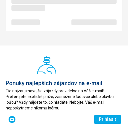
Ponuky najlepších zájazdov na e-mail
Tie najzaujímavejšie zájazdy pravidelne na Váš e-mail!
Preferujete exotické pláže, zasnežené ľadovce alebo plavbu
loďou? Vždy nájdete to, čo hľadáte. Nebojte, Váš e-mail
neposkytneme nikomu inému.
Zadajte
Prihlásiť
svoj
e-