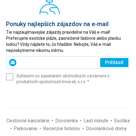
Ponuky najlepších zájazdov na e-mail
Tie najzaujímavejšie zájazdy pravidelne na Váš e-mail!
Preferujete exotické pláže, zasnežené ľadovce alebo plavbu
loďou? Vždy nájdete to, čo hľadáte. Nebojte, Váš e-mail
neposkytneme nikomu inému.
Zadajte
Prihlásiť
svoj
e-
Súhlasím so zasielaním obchodných oznámení o
mail
(povinné)
produktoch spoločnosti Invia.sk, s.r.o.
*
(povinné)
*
Cestovné kancelárie
Dovolenka
Last minute
Exotika
Parkovanie
Recenzie hotelov
Dovolenkové domy