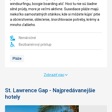
windsurfingu, boogie boarding at
. Hoci tu nie sú
iadne
ď
ž
silné prúdy, more je ve
mi aktívne. Susediace pláže majú
ľ
nieko
ko samostatných stánkov, kde si môžete kúpi
pitie
ľ
ť
a ob
erstvenie, oble
enie,
norchlovacie potreby, krémy a
č
č
š
mnoho
al
ieho.
ď
š
Nenáročné
Bezbariérový prístup
Pláže
Zobraziť viac
St. Lawrence Gap - Najpredávanejšie
hotely