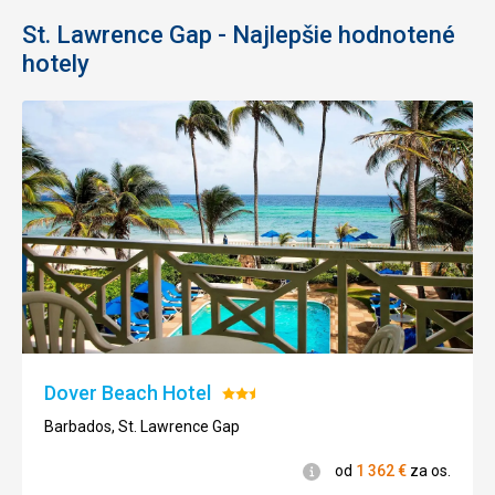
St. Lawrence Gap - Najlepšie hodnotené
hotely
Dover Beach Hotel
Hodnotenie:
2.5/5
Barbados, St. Lawrence Gap
Informácie
od
1 362
€
za os.