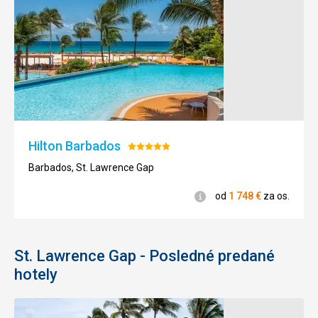
Hilton Barbados
Hodnotenie:
5/5
Barbados, St. Lawrence Gap
Informácie
od
1 748
€
za os.
St. Lawrence Gap - Posledné predané
hotely