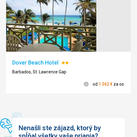
Dover Beach Hotel
Hodnotenie:
2/5
Barbados, St. Lawrence Gap
Informácie
od
1 362
€
za os.
Nenašli ste zájazd, ktorý by
spĺňal všetky vaše priania?