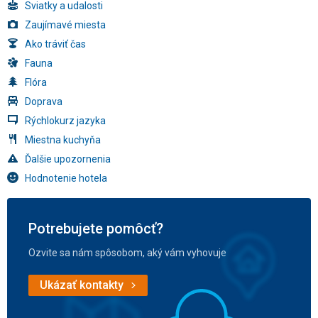
Sviatky a udalosti
Zaujímavé miesta
Ako tráviť čas
Fauna
Flóra
Doprava
Rýchlokurz jazyka
Miestna kuchyňa
Ďalšie upozornenia
Hodnotenie hotela
Potrebujete pomôcť?
Ozvite sa nám spôsobom, aký vám vyhovuje
Ukázať kontakty