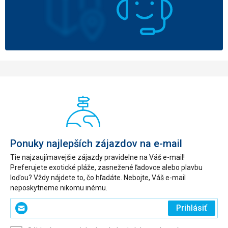
Ponuky najlepších zájazdov na e-mail
Tie najzaujímavejšie zájazdy pravidelne na Váš e-mail!
Preferujete exotické pláže, zasnežené ľadovce alebo plavbu
loďou? Vždy nájdete to, čo hľadáte. Nebojte, Váš e-mail
neposkytneme nikomu inému.
Zadajte
Prihlásiť
svoj
e-