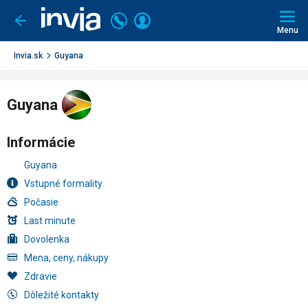
Invia.sk
Volajte
Prihlásiť
Ísť
späť
+421
Menu
sa
2
3221
Invia.sk
Guyana
0491
Guyana
Informácie
Guyana
Vstupné formality
Počasie
Last minute
Dovolenka
Mena, ceny, nákupy
Zdravie
Dôležité kontakty