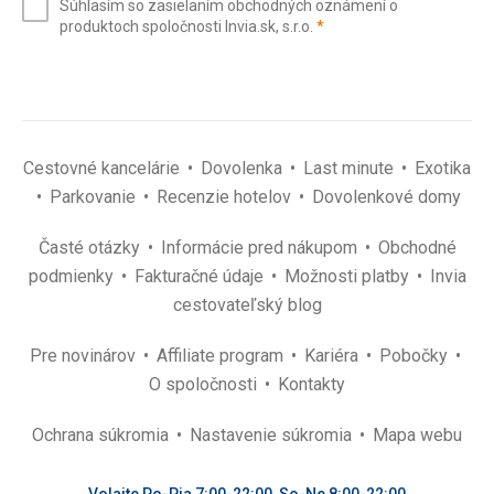
Súhlasím so zasielaním obchodných oznámení o
mail
(povinné)
produktoch spoločnosti Invia.sk, s.r.o.
*
(povinné)
*
Cestovné kancelárie
Dovolenka
Last minute
Exotika
Parkovanie
Recenzie hotelov
Dovolenkové domy
Časté otázky
Informácie pred nákupom
Obchodné
podmienky
Fakturačné údaje
Možnosti platby
Invia
cestovateľský blog
Pre novinárov
Affiliate program
Kariéra
Pobočky
O spoločnosti
Kontakty
Ochrana súkromia
Nastavenie súkromia
Mapa webu