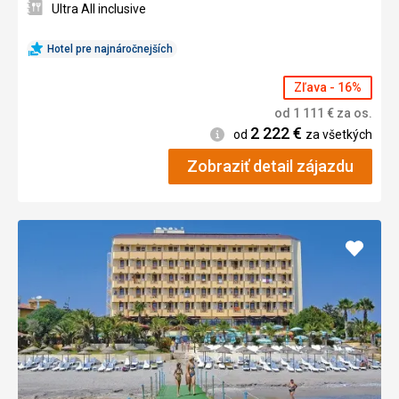
Ultra All inclusive
Hotel pre najnáročnejších
Zľava - 16%
od
1 111
€
za os.
2 222
€
Informácie
od
za všetkých
Zobraziť detail zájazdu
Pridať
do
obľúb