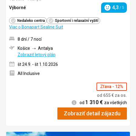
4,3
Výborné
/ 5
Hodnotenie
Nedaleko centra
Sportovní i relaxační vyžití
Viac o Bonapart Sealine Suit
8 dní / 7 nocí
Košice
Antalya
Zobraziť letový plán
št 24.9. - št 1.10.2026
All Inclusive
Zľava - 12%
od
655
€
za os.
1 310
€
Informácie
od
za všetkých
Zobraziť detail zájazdu