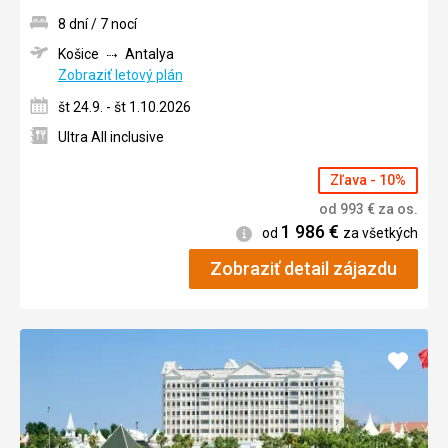
8 dní / 7 nocí
Košice
Antalya
Zobraziť letový plán
št 24.9. - št 1.10.2026
Ultra All inclusive
Zľava - 10%
od
993
€
za os.
1 986
€
Informácie
od
za všetkých
Zobraziť detail zájazdu
Pridať
do
obľúb