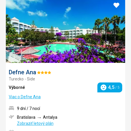
Pridať
do
obľúb
Defne Ana
Hodnotenie:
Turecko - Side
4/5
4,5
Výborné
/ 5
Hodnotenie
Viac o Defne Ana
9 dní / 7 nocí
Bratislava
Antalya
Zobraziť letový plán