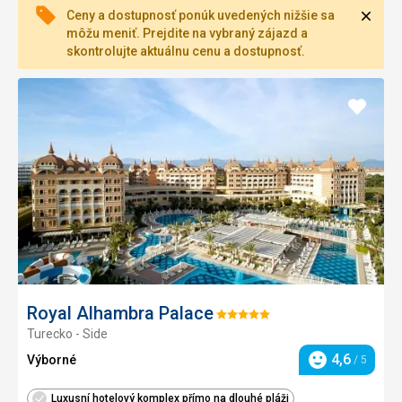
Zavri
Ceny a dostupnosť ponúk uvedených nižšie sa
môžu meniť. Prejdite na vybraný zájazd a
skontrolujte aktuálnu cenu a dostupnosť.
Pridať
do
obľúb
Royal Alhambra Palace
Hodnotenie:
Turecko - Side
5/5
4,6
Výborné
/ 5
Hodnotenie
Luxusní hotelový komplex přímo na dlouhé pláži