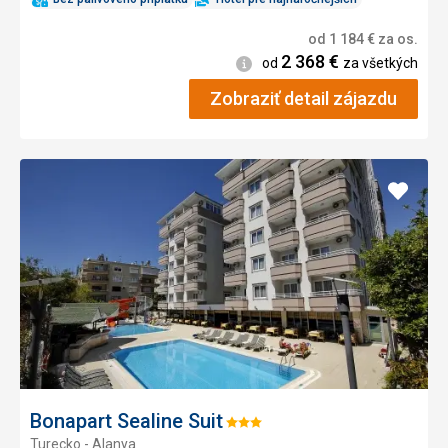
od
1 184
€
za os.
2 368
€
Informácie
od
za všetkých
Zobraziť detail zájazdu
Pridať
do
obľúb
Bonapart Sealine Suit
Hodnotenie:
Turecko - Alanya
3/5