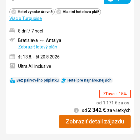
Hodnotenie
Hotel vysoké úrovně
Vlastní hotelová pláž
Viac o Turquoise
8 dní / 7 nocí
Bratislava
Antalya
Zobraziť letový plán
št 13.8. - št 20.8.2026
Ultra All inclusive
Bez palivového príplatku
Hotel pre najnáročnejších
Zľava - 15%
od
1 171
€
za os.
2 342
€
Informácie
od
za všetkých
Zobraziť detail zájazdu