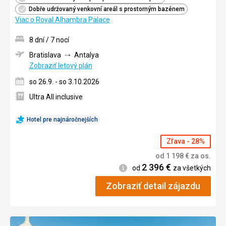
Dobře udržovaný venkovní areál s prostorným bazénem
Viac o Royal Alhambra Palace
8 dní / 7 nocí
Bratislava
Antalya
Zobraziť letový plán
so 26.9. - so 3.10.2026
Ultra All inclusive
Hotel pre najnáročnejších
Zľava - 28%
od
1 198
€
za os.
2 396
€
Informácie
od
za všetkých
Zobraziť detail zájazdu