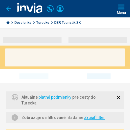
Volajte
Prihlásiť
Ísť
späť
+421
Menu
sa
2
Invia.sk
3221
Dovolenka
Turecko
DER Touristik SK
0491
Zavri
Aktuálne
platné podmienky
pre cesty do
Turecka
Zobrazuje sa filtrované hľadanie
Zrušiť filter