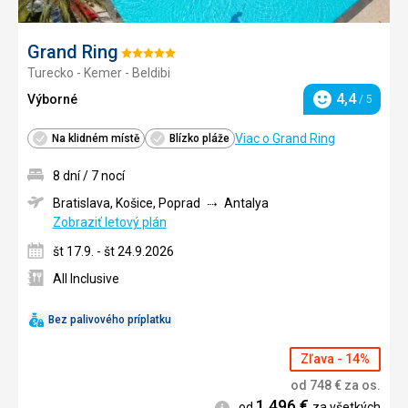
Grand Ring
Hodnotenie:
Turecko - Kemer - Beldibi
5/5
4,4
Výborné
/ 5
Hodnotenie
Viac o Grand Ring
Na klidném místě
Blízko pláže
8 dní / 7 nocí
Bratislava, Košice, Poprad
Antalya
Zobraziť letový plán
št 17.9. - št 24.9.2026
All Inclusive
Bez palivového príplatku
Zľava - 14%
od
748
€
za os.
1 496
€
Informácie
od
za všetkých