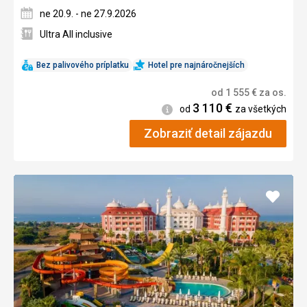
ne 20.9. - ne 27.9.2026
Ultra All inclusive
Bez palivového príplatku
Hotel pre najnáročnejších
od
1 555
€
za os.
3 110
€
Informácie
od
za všetkých
Zobraziť detail zájazdu
Pridať
do
obľúb