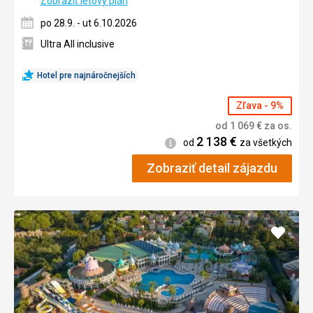
Zobraziť letový plán
po 28.9. - ut 6.10.2026
Ultra All inclusive
Hotel pre najnáročnejších
Zľava - 9%
od
1 069
€
za os.
2 138
€
Informácie
od
za všetkých
Zobraziť detail zájazdu
Pridať
do
obľúb