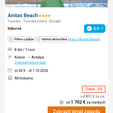
Anitas Beach
Hodnotenie:
Turecko - Turecká riviéra - Konakli
4/5
4,4
Výborné
/ 5
Hodnotenie
Viac o Anitas Beach
Přímo u pláže
Intimní atmosféra
8 dní / 7 nocí
Košice
Antalya
Zobraziť letový plán
št 24.9. - št 1.10.2026
All Inclusive
Zľava - 3%
od
851
€
za os.
1 702
€
Informácie
od
za všetkých
Zobraziť detail zájazdu