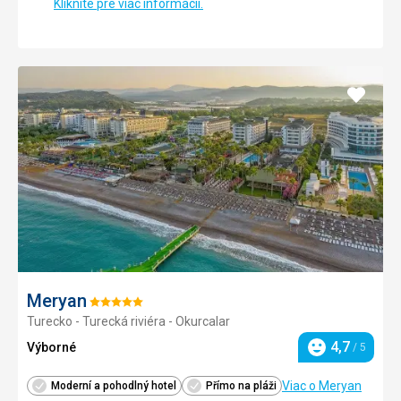
Kliknite pre viac informácií.
Pridať
do
obľúb
Meryan
Hodnotenie:
Turecko - Turecká riviéra - Okurcalar
5/5
4,7
Výborné
/ 5
Hodnotenie
Viac o Meryan
Moderní a pohodlný hotel
Přímo na pláži