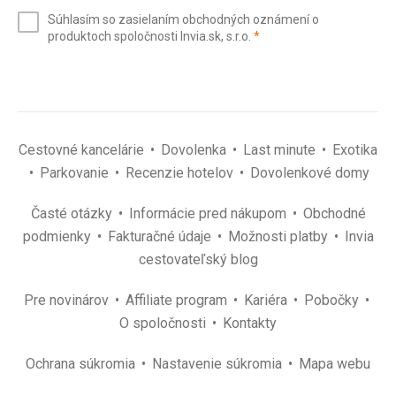
e-
Súhlasím so zasielaním obchodných oznámení o
mail
(povinné)
produktoch spoločnosti Invia.sk, s.r.o.
*
(povinné)
*
Cestovné kancelárie
Dovolenka
Last minute
Exotika
Parkovanie
Recenzie hotelov
Dovolenkové domy
Časté otázky
Informácie pred nákupom
Obchodné
podmienky
Fakturačné údaje
Možnosti platby
Invia
cestovateľský blog
Pre novinárov
Affiliate program
Kariéra
Pobočky
O spoločnosti
Kontakty
Ochrana súkromia
Nastavenie súkromia
Mapa webu