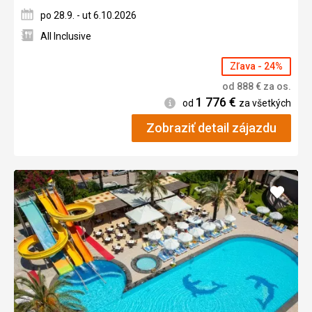
po 28.9. - ut 6.10.2026
All Inclusive
Zľava - 24%
od
888
€
za os.
1 776
€
Informácie
od
za všetkých
Zobraziť detail zájazdu
Pridať
do
obľúb