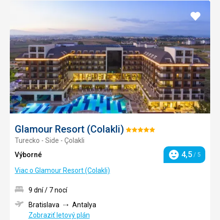
Pridať
do
obľúb
Glamour Resort (Colakli)
Hodnotenie:
Turecko - Side - Çolakli
5/5
4,5
Výborné
/ 5
Hodnotenie
Viac o Glamour Resort (Colakli)
9 dní / 7 nocí
Bratislava
Antalya
Zobraziť letový plán