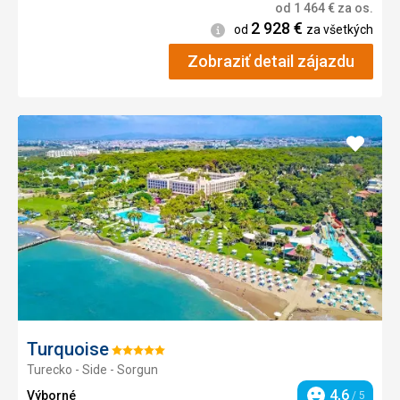
od
1 464
€
za os.
2 928
€
Informácie
od
za všetkých
Zobraziť detail zájazdu
Pridať
do
obľúb
Turquoise
Hodnotenie:
Turecko - Side - Sorgun
5/5
4,6
Výborné
/ 5