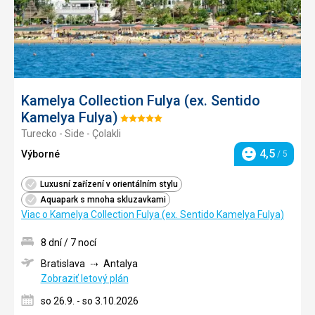
Kamelya Collection Fulya (ex. Sentido
Kamelya Fulya)
Hodnotenie:
Turecko - Side - Çolakli
5/5
4,5
Výborné
/ 5
Hodnotenie
Luxusní zařízení v orientálním stylu
Aquapark s mnoha skluzavkami
Viac o Kamelya Collection Fulya (ex. Sentido Kamelya Fulya)
8 dní / 7 nocí
Bratislava
Antalya
Zobraziť letový plán
so 26.9. - so 3.10.2026