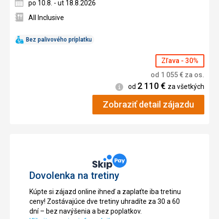
po 10.8. - ut 18.8.2026
All Inclusive
Bez palivového príplatku
Zľava - 30%
od
1 055
€
za os.
2 110
€
Informácie
od
za všetkých
Zobraziť detail zájazdu
Dovolenka na tretiny
Kúpte si zájazd online ihneď a zaplaťte iba tretinu
ceny! Zostávajúce dve tretiny uhradíte za 30 a 60
dní – bez navýšenia a bez poplatkov.