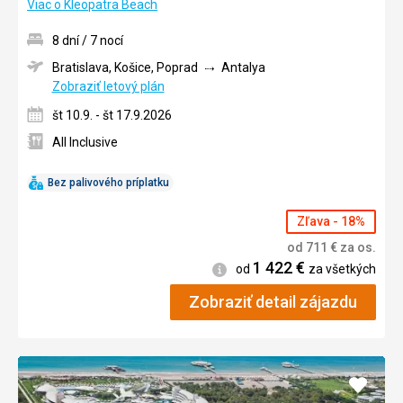
Viac o Kleopatra Beach
8 dní / 7 nocí
Bratislava, Košice, Poprad
Antalya
Zobraziť letový plán
št 10.9. - št 17.9.2026
All Inclusive
Bez palivového príplatku
Zľava - 18%
od
711
€
za os.
1 422
€
Informácie
od
za všetkých
Zobraziť detail zájazdu
Pridať
do