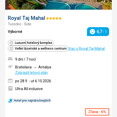
Royal Taj Mahal
Hodnotenie:
Turecko - Side
5/5
4,7
Výborné
/ 5
Hodnotenie
Luxusní hotelový komplex
Viac o Royal Taj Mahal
Velké lázeňské a wellness centrum
9 dní / 7 nocí
Bratislava
Antalya
Zobraziť letový plán
po 28.9. - ut 6.10.2026
Ultra All inclusive
Hotel pre najnáročnejších
Zľava - 6%