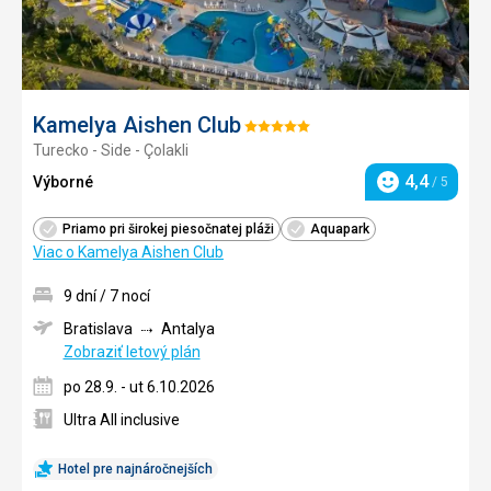
Kamelya Aishen Club
Hodnotenie:
Turecko - Side - Çolakli
5/5
4,4
Výborné
/ 5
Hodnotenie
Priamo pri širokej piesočnatej pláži
Aquapark
Viac o Kamelya Aishen Club
9 dní / 7 nocí
Bratislava
Antalya
Zobraziť letový plán
po 28.9. - ut 6.10.2026
Ultra All inclusive
Hotel pre najnáročnejších