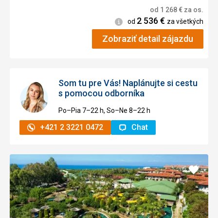
od
1 268
€
za os.
2 536
€
Informácie
od
za všetkých
Zobraziť detail zájazdu
Som tu pre Vás! Naplánujte si cestu
s pomocou odborníka
Po–Pia 7–⁠⁠⁠⁠⁠⁠22 h, So–Ne 8–⁠⁠⁠⁠⁠⁠22 h
+421 2 3221 0472
Chat
Pridať
do
obľúb