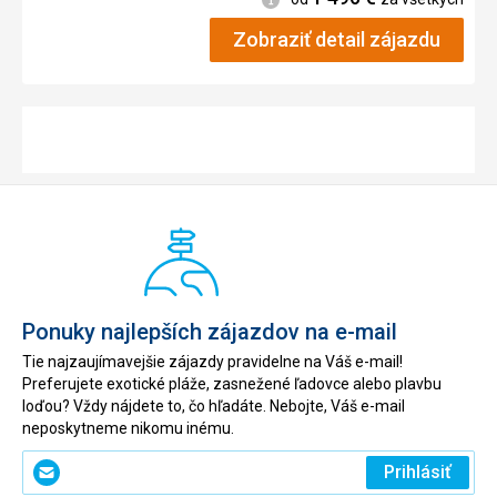
Zobraziť detail zájazdu
Ponuky najlepších zájazdov na e-mail
Tie najzaujímavejšie zájazdy pravidelne na Váš e-mail!
Preferujete exotické pláže, zasnežené ľadovce alebo plavbu
loďou? Vždy nájdete to, čo hľadáte. Nebojte, Váš e-mail
neposkytneme nikomu inému.
Zadajte
Prihlásiť
svoj