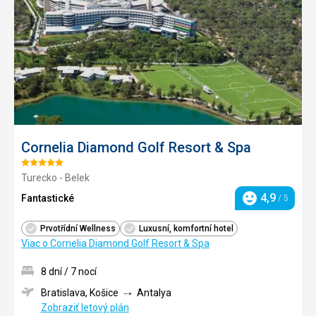
obľúb
Cornelia Diamond Golf Resort & Spa
Hodnotenie:
Turecko - Belek
5/5
4,9
Fantastické
/ 5
Hodnotenie
Prvotřídní Wellness
Luxusní, komfortní hotel
Viac o Cornelia Diamond Golf Resort & Spa
8 dní / 7 nocí
Bratislava, Košice
Antalya
Zobraziť letový plán