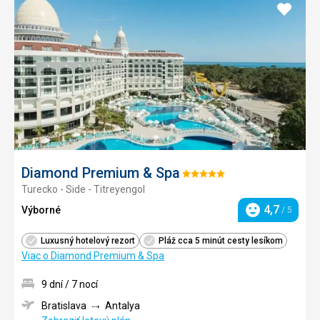
Pridať
do
obľúb
Diamond Premium & Spa
Hodnotenie:
Turecko - Side - Titreyengol
5/5
4,7
Výborné
/ 5
Hodnotenie
Luxusný hotelový rezort
Pláž cca 5 minút cesty lesíkom
Viac o Diamond Premium & Spa
9 dní / 7 nocí
Bratislava
Antalya