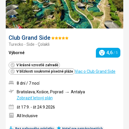
Club Grand Side
Hodnotenie:
Turecko - Side - Çolakli
5/5
4,6
Výborné
/ 5
Hodnotenie
V krásné vzrostlé zahradě
Viac o Club Grand Side
V blízkosti soukromé písečné pláže
8 dní / 7 nocí
Bratislava, Košice, Poprad
Antalya
Zobraziť letový plán
št 17.9. - št 24.9.2026
All Inclusive
Bez palivového príplatku
Hotel pre najnáročnejších