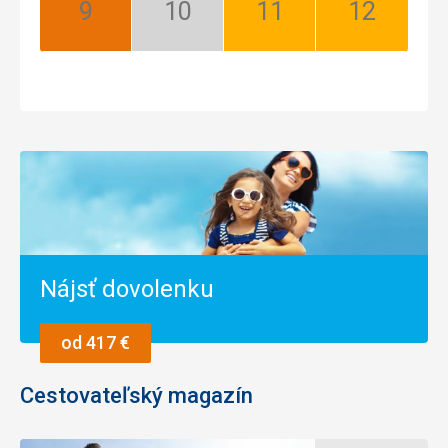
September:
Október:
November:
December:
Najlepší
Nízka
Dobrý
Dobrý
sezóna
Nájsť dovolenku
od 417 €
Cestovateľský magazín