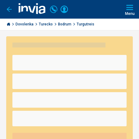
Volajte
Prihlásiť
Ísť
späť
+421
Menu
sa
2
Invia.sk
3221
Dovolenka
Turecko
Bodrum
Turgutreis
0491