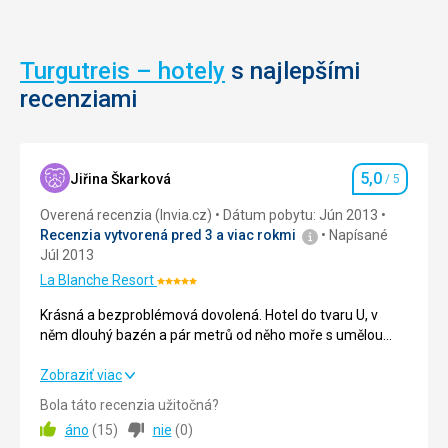
Nenáročné
na
prilehajúcich
kopciach.
Historické
Turgutreis – hotely
s najlepšími
Dohromady
stavby
recenziami
môžete
vidieť
sedem
veterných
mlynov,
5,0
Jiřina Škarková
/ 5
Hodnotenie
z
ktorých
Overená recenzia (Invia.cz)
Dátum pobytu: Jún 2013
sú
Recenzia vytvorená pred 3 a viac rokmi
Napísané
len
Júl 2013
dva
La Blanche Resort
Hodnotenie:
pomerne
5/5
v
Krásná a bezproblémová dovolená. Hotel do tvaru U, v
dobrom
něm dlouhý bazén a pár metrů od něho moře s umělou
stave.
lagunou a na druhé straně bazénu malý aqapark s
Ležia
Funtazia klubem. Dostatek barů, nikde žádné dlouhé
Krásná a bezproblémová dovolená. Hotel do tvaru U, v
Zobraziť viac
na
něm dlouhý bazén a pár metrů od něho moře s umělou
čekání. Jediná vada na kráse letecká doprava.
Bola táto recenzia užitočná?
kopci
lagunou a na druhé straně bazénu malý aqapark s
áno
(
15
)
nie
(
0
)
oddeľujúce
Funtazia klubem. Dostatek barů, nikde žádné dlouhé