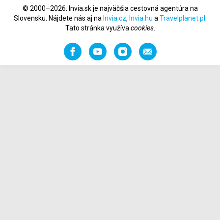
© 2000–2026. Invia.sk je najväčšia cestovná agentúra na
Slovensku. Nájdete nás aj na
Invia.cz
,
Invia.hu
a
Travelplanet.pl
.
Tato stránka využíva
cookies
.
Facebook
YouTube
Instagram
Odporučiť