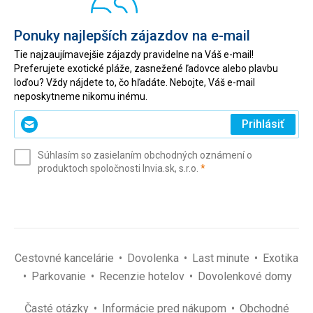
Ponuky najlepších zájazdov na e-mail
Tie najzaujímavejšie zájazdy pravidelne na Váš e-mail!
Preferujete exotické pláže, zasnežené ľadovce alebo plavbu
loďou? Vždy nájdete to, čo hľadáte. Nebojte, Váš e-mail
neposkytneme nikomu inému.
Zadajte
Prihlásiť
svoj
e-
Súhlasím so zasielaním obchodných oznámení o
mail
(povinné)
produktoch spoločnosti Invia.sk, s.r.o.
*
(povinné)
*
Cestovné kancelárie
Dovolenka
Last minute
Exotika
Parkovanie
Recenzie hotelov
Dovolenkové domy
Časté otázky
Informácie pred nákupom
Obchodné