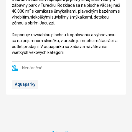
miesto,
výhľadom
zábavny park v Turecku. Rozkladá sa na ploche väčšeij než
kde
na
2
40.000 m
s kamikaze šmýkalkami, plaveckým bazénom s
prv
poloostrov
vlnobitím,niekoěkými súvislimy šmýkalkami, detskou
stála
Bodrum
zónou a obrím Jacuzzi.
monumetálna
sú
hrobka
práve
Disponuje rozsiahlou plochou k opalovaniu a vyhrievaniu
kráľa
veterné
sa na príjemnom slniečku, v areále je mnoho reštaurácií a
Mausóloa
mlyny.
outlet prodajní. V aquaparku sa zabavia návštevníci
a
Tieto
všetkých vekových kategórii.
jeho
mlyny
manželky
sú
(a
Nenáročné
postavené
zároveň
z
sestry).
kameňa
Aquaparky
Dnes
a
na
sú
jeho
obložené
mieste
drevenými
ostali
doskamy,
základy
boli
na
používané
niektoré
už