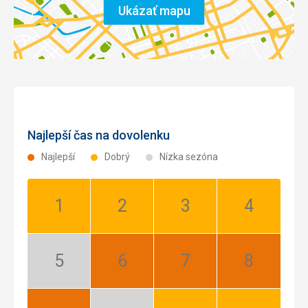
Ukázať mapu
Najlepší čas na dovolenku
Najlepší
Dobrý
Nízka sezóna
Január:
Február:
Marec:
Apríl:
Dobrý
Dobrý
Dobrý
Dobrý
Máj:
Jún:
Júl:
August:
Nízka
Najlepší
Najlepší
Najlepší
sezóna