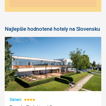
Najlepšie hodnotené hotely na Slovensku
Senec
Hodnotenie:
4/5