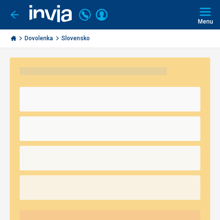
Volajte
Prihlásiť
Ísť
späť
+421
Menu
sa
2
Invia.sk
3221
Dovolenka
Slovensko
0491