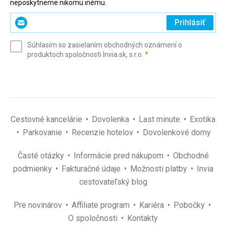
neposkytneme nikomu inému.
Zadajte
Prihlásiť
svoj
e-
Súhlasím so zasielaním obchodných oznámení o
mail
(povinné)
produktoch spoločnosti Invia.sk, s.r.o.
*
(povinné)
*
Cestovné kancelárie
Dovolenka
Last minute
Exotika
Parkovanie
Recenzie hotelov
Dovolenkové domy
Časté otázky
Informácie pred nákupom
Obchodné
podmienky
Fakturačné údaje
Možnosti platby
Invia
cestovateľský blog
Pre novinárov
Affiliate program
Kariéra
Pobočky
O spoločnosti
Kontakty