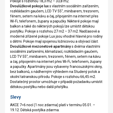
Pokoje s rozlohou 18,3 m2 – 33,8 m2.
Dvoulůžkové pokoje lux
s vlastním sociálním zařízením,
rozkládacím gaučem, LCD TV 55“, minibarem, trezorem,
fénem, setem na kávu a čaj, připojením na internet přes
Wi-Fi, telefonem, župany a papučky. Některé pokoje mají
balkon a také do některých pokojů lze umístit dětskou
postýlku. Pokoje s rozlohou 27 m2 – 37 m2. Nadčasově a
moderně zřízené pokoje Lux jsou vhodné hlavně pro rodiny
s dětmi. Pokoje mají spojenou ložnicovou a obývací část.
Dvoulůžkové mezonetové apartmány
s dvěma vlastními
sociálními zařízeními, klimatizací, rozkládacím gaučem,
LCD TV 55“, minibarem, trezorem, fénem, setem na kávu
a čaj, připojením na internet přes Wi-Fi, telefonem, župany
a papučky. Apartmány jsou vybaveny francouzskými okny,
bez balkonů, s nádherným výhledem na Studený potok a
okolní tatranskou přírodu. Pokoje s rozlohou 66,45 m2.
Dostatečný prostor umožňuje v případě požadavku umístit
dětskou postýlku nebo další přistýlku.
Slevy
AKCE 7=6 nocí (1 noc zdarma) platí v termínu 05.01. –
19.12. Dětská postýlka zdarma.