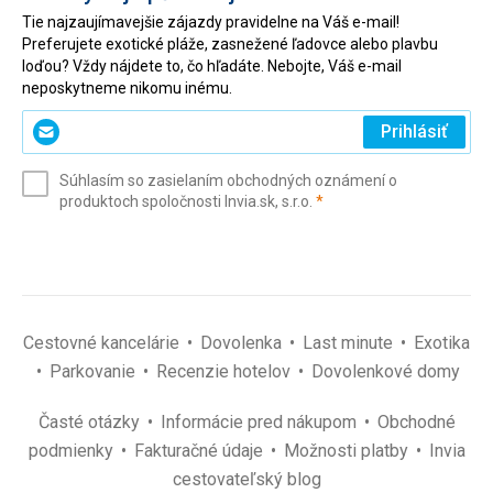
Tie najzaujímavejšie zájazdy pravidelne na Váš e-mail!
Preferujete exotické pláže, zasnežené ľadovce alebo plavbu
loďou? Vždy nájdete to, čo hľadáte. Nebojte, Váš e-mail
neposkytneme nikomu inému.
Zadajte
Prihlásiť
svoj
e-
Súhlasím so zasielaním obchodných oznámení o
mail
(povinné)
produktoch spoločnosti Invia.sk, s.r.o.
*
(povinné)
*
Cestovné kancelárie
Dovolenka
Last minute
Exotika
Parkovanie
Recenzie hotelov
Dovolenkové domy
Časté otázky
Informácie pred nákupom
Obchodné
podmienky
Fakturačné údaje
Možnosti platby
Invia
cestovateľský blog