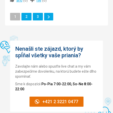
áno
(
0
)
nie
(
0
)
objednali a ďakujeme veľmi
Ubytovanie
5,0
/ 5
Ubytovanie
Super izba spokojný aj náš psík .
Ďalšie
Stránka
Stránka
Stránka
Okolie
1
2
3
5,0
/ 5
Stránka
Služby
Služby
5,0
/ 5
Nie je čo vytknúť
Cena
5,0
/ 5
Nenašli ste zájazd, ktorý by
Strava
spĺňal všetky vaše priania?
Stravování skvělé , pestrá nabídka , obsluhující personál
milý ,vstřícný
Zavolajte nám alebo spusťte live chat a my vám
Ubytovanie
zabezpečíme dovolenku, na ktorú budete ešte dlho
Skvělé ubytování , čistota ,vybavení pokoje dle očekávání
spomínať.
Služby
Sme k dispozícii
Po-Pia 7:00-22:00, So-Ne 8:00-
Doplňkové služby také nad čekávání , personál vstřícný
22:00
.
Táto recenzia bola preložená automaticky pomocou
+421 2 3221 0477
Google Translate