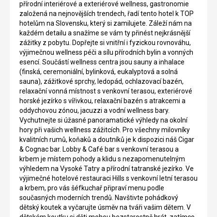
přírodní interiérové a exteriérové wellness, gastronomie
založená na nejnovějších trendech, řadí tento hotel k TOP
hotelům na Slovensku, který si zamilujete. Záleží nám na
každém detailu a snažíme se vám ty přinést nejkrásnější
zážitky z pobytu. Dopřejte si vnitřní i fyzickou rovnováhu,
výjimečnou wellness péči a sílu přírodních bylin a vonných
esencí. Součástí wellness centra jsou sauny a inhalace
(finská, ceremoniální, bylinková, eukalyptová a solná
sauna), zážitkové sprchy, ledopád, ochlazovací bazén,
relaxační vonná místnost s venkovní terasou, exteriérové
horské jezírko s vířivkou, relaxační bazén s atrakcemi a
oddychovou zónou, jacuzzi a vodní wellness bary.
Vychutnejte si úžasné panoramatické výhledy na okolní
hory při vašich wellness zážitcích. Pro všechny milovníky
kvalitních rumů, koňaků a doutníků je k dispozici náš Cigar
& Cognac bar. Lobby & Café bar s venkovní terasou a
krbem je místem pohody a klidu s nezapomenutelným
výhledem na Vysoké Tatry a přírodní tatranské jezírko. Ve
výjimečné hotelové restauraci Hills s venkovní letní terasou
a krbem, pro vás šéfkuchař připraví menu podle
současných moderních trendů. Navštivte pohádkový
dětský koutek a vyčarujte úsměv na tváři vašim dětem. V