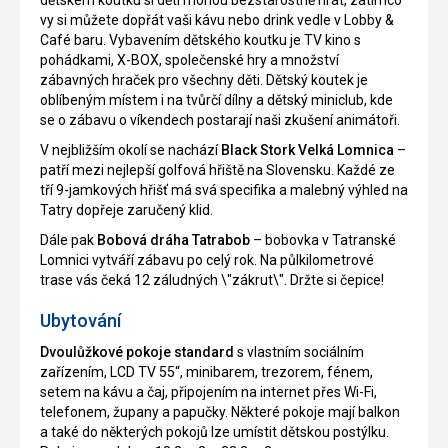
dětském koutku si děti mohou bezstarostně hrát, zatímco
vy si můžete dopřát vaši kávu nebo drink vedle v Lobby &
Café baru. Vybavením dětského koutku je TV kino s
pohádkami, X-BOX, společenské hry a množství
zábavných hraček pro všechny děti. Dětský koutek je
oblíbeným místem i na tvůrčí dílny a dětský miniclub, kde
se o zábavu o víkendech postarají naši zkušení animátoři.
V nejbližším okolí se nachází
Black Stork Velká Lomnica
–
patří mezi nejlepší golfová hřiště na Slovensku. Každé ze
tří 9-jamkových hřišť má svá specifika a malebný výhled na
Tatry dopřeje zaručený klid.
Dále pak
Bobová dráha Tatrabob
– bobovka v Tatranské
Lomnici vytváří zábavu po celý rok. Na půlkilometrové
trase vás čeká 12 záludných \"zákrut\". Držte si čepice!
Ubytování
Dvoulůžkové pokoje standard
s vlastním sociálním
zařízením, LCD TV 55“, minibarem, trezorem, fénem,
setem na kávu a čaj, připojením na internet přes Wi-Fi,
telefonem, župany a papučky. Některé pokoje mají balkon
a také do některých pokojů lze umístit dětskou postýlku.