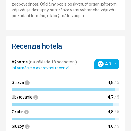
zodpovednosť. Oficiálny popis poskytnutý organizátorom
zájazdu je dostupný na stránke vami vybraného zájazdu
po zadaní termínu, o ktorý máte záujem.
Recenzia hotela
Výborné
(na základe 18 hodnotení)
4,7
/ 5
Hodnotenie
Informácie o overovaní recenzí
Strava
4,8
/ 5
Ubytovanie
4,7
/ 5
Okolie
4,8
/ 5
Služby
4,6
/ 5