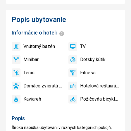
Popis ubytovanie
Informácie o hoteli
Informácie
Vnútorný bazén
TV
áno
Vnútorný
áno
TV
bazén
Minibar
Detský kútik
áno
Minibar,
áno
Detský
Bar
kútik,
Tenis
Fitness
Detské
áno
Tenis
áno
Fitness
ihrisko
Domáce zvieratá povolené
Hotelová reštaurácia
áno
Domáce
áno
Hotelová
zvieratá
reštaurácia
Kaviareň
Požičovňa bicyklov
povolené
áno
Kaviareň
áno
Požičovňa
bicyklov
Popis
Široká nabídka ubytování v různých kategoriích pokojů,