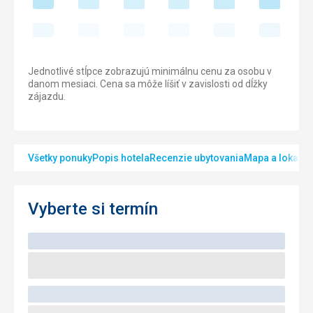
Jednotlivé stĺpce zobrazujú minimálnu cenu za osobu v
danom mesiaci. Cena sa môže líšiť v zavislosti od dĺžky
zájazdu.
Všetky ponuky
Popis hotela
Recenzie ubytovania
Mapa a lokalita
Vyberte si termín