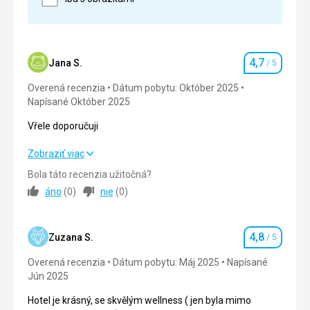
personál milý ,vstřícný
Ubytovanie
Skvělé ubytování , čistota ,vybavení pokoje dle
očekávání
4,7
Jana S.
/ 5
Hodnotenie
Služby
Overená recenzia
Doplňkové služby také nad čekávání , personál
Dátum pobytu: Október 2025
Napísané Október 2025
vstřícný
Vřele doporučuji
Táto recenzia bola preložená automaticky pomocou
Google Translate
Vřele doporučuji
Zobraziť viac
Bola táto recenzia užitočná?
Strava
5,0
/ 5
áno
(
0
)
nie
(
0
)
Ubytovanie
4,0
/ 5
4,8
Okolie
5,0
/ 5
Zuzana S.
/ 5
Hodnotenie
Overená recenzia
Dátum pobytu: Máj 2025
Napísané
Služby
4,0
/ 5
Jún 2025
Cena
5,0
/ 5
Hotel je krásný, se skvělým wellness ( jen byla mimo