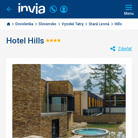
Volajte
Prihlásiť
Ísť
späť
+421
Menu
sa
2
Invia.sk
3221
Dovolenka
Slovensko
Vysoké Tatry
Stará Lesná
Hills
0477
Hotel Hills
Hodnotenie:
Zdieľať
4/5