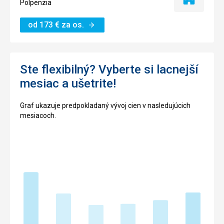
Iba
Polpenzia
ubytovanie
od
173
€
za os.
Ste flexibilný? Vyberte si lacnejší
mesiac a ušetrite!
Graf ukazuje predpokladaný vývoj cien v nasledujúcich
mesiacoch.