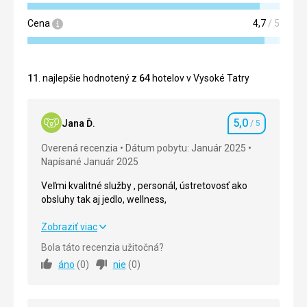
Cena
4,7
/ 5
11
. najlepšie hodnotený z
64
hotelov v Vysoké Tatry
5,0
Jana Ď.
/ 5
Hodnotenie
Overená recenzia
Dátum pobytu: Január 2025
Napísané Január 2025
Veľmi kvalitné služby , personál, ústretovosť ako
obsluhy tak aj jedlo, wellness,
Veľmi kvalitné služby , personál, ústretovosť ako
Zobraziť viac
obsluhy tak aj jedlo, wellness,
Bola táto recenzia užitočná?
áno
(
0
)
nie
(
0
)
Strava
5,0
/ 5
Ubytovanie
5,0
/ 5