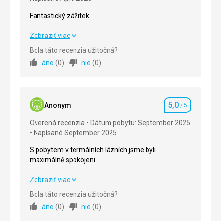
Fantastický zážitek
Fantastický zážitek
Zobraziť viac
Bola táto recenzia užitočná?
Strava
5,0
/ 5
áno
(
0
)
nie
(
0
)
Ubytovanie
5,0
/ 5
Služby
5,0
/ 5
5,0
Anonym
/ 5
Hodnotenie
Cena
5,0
/ 5
Overená recenzia
Dátum pobytu: September 2025
Napísané September 2025
S pobytem v termálních lázních jsme byli
maximálně spokojeni.
S pobytem v termálních lázních jsme byli
Zobraziť viac
maximálně spokojeni.
Bola táto recenzia užitočná?
áno
(
0
)
nie
(
0
)
Strava
5,0
/ 5