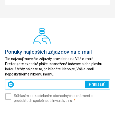
Ponuky najlepších zájazdov na e-mail
Tie najzaujímavejšie zájazdy pravidelne na Váš e-mail!
Preferujete exotické pláže, zasnežené ľadovce alebo plavbu
loďou? Vždy nájdete to, čo hľadáte. Nebojte, Váš e-mail
neposkytneme nikomu inému.
Zadajte
Prihlásiť
svoj
e-
Súhlasím so zasielaním obchodných oznámení o
mail
(povinné)
produktoch spoločnosti Invia.sk, s.r.o.
*
(povinné)
*