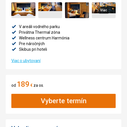
Viac
V areáli vodného parku
Privátna Thermal zóna
Wellness centrum Harmónia
Pre náročných
Skibus pri hoteli
Viac o ubytovaní
189
od
€
za os.
Vyberte termín