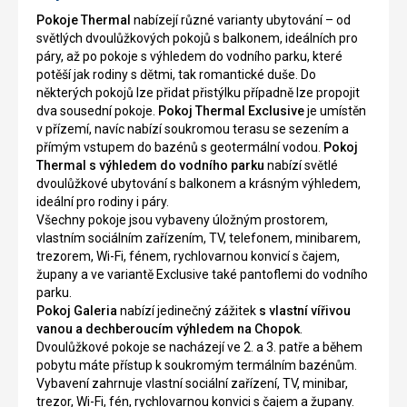
Pokoje Thermal
nabízejí různé varianty ubytování – od
světlých dvoulůžkových pokojů s balkonem, ideálních pro
páry, až po pokoje s výhledem do vodního parku, které
potěší jak rodiny s dětmi, tak romantické duše. Do
některých pokojů lze přidat přistýlku případně lze propojit
dva sousední pokoje.
Pokoj Thermal Exclusive
je umístěn
v přízemí, navíc nabízí soukromou terasu se sezením a
přímým vstupem do bazénů s geotermální vodou.
Pokoj
Thermal s výhledem do vodního parku
nabízí světlé
dvoulůžkové ubytování s balkonem a krásným výhledem,
ideální pro rodiny i páry.
Všechny pokoje jsou vybaveny úložným prostorem,
vlastním sociálním zařízením, TV, telefonem, minibarem,
trezorem, Wi-Fi, fénem, rychlovarnou konvicí s čajem,
župany a ve variantě Exclusive také pantoflemi do vodního
parku.
Pokoj Galeria
nabízí jedinečný zážitek
s vlastní vířivou
vanou a dechberoucím výhledem na Chopok
.
Dvoulůžkové pokoje se nacházejí ve 2. a 3. patře a během
pobytu máte přístup k soukromým termálním bazénům.
Vybavení zahrnuje vlastní sociální zařízení, TV, minibar,
trezor, Wi-Fi, fén, rychlovarnou konvici s čajem a župany.