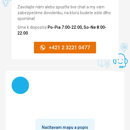
Dětský koutek - množství hraček, velký dětský domeček
Zavolajte nám alebo spusťte live chat a my vám
Táto recenzia bola preložená automaticky pomocou
zabezpečíme dovolenku, na ktorú budete ešte dlho
Google Translate
spomínať.
Sme k dispozícii
Po-Pia 7:00-22:00, So-Ne 8:00-
22:00
.
+421 2 3221 0477
Načítam
Načítavam mapu a popis