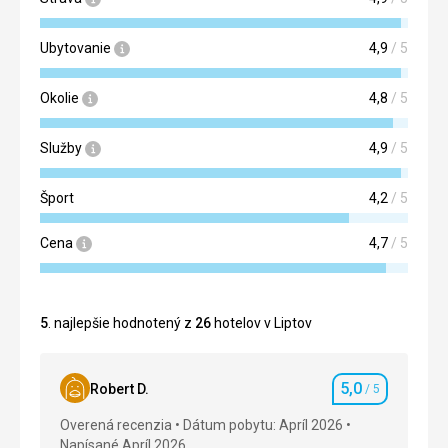
Ubytovanie
4,9
/ 5
Okolie
4,8
/ 5
Služby
4,9
/ 5
Šport
4,2
/ 5
Cena
4,7
/ 5
5
. najlepšie hodnotený z
26
hotelov v Liptov
5,0
Robert D.
/ 5
Hodnotenie
Overená recenzia
Dátum pobytu: Apríl 2026
Napísané Apríl 2026