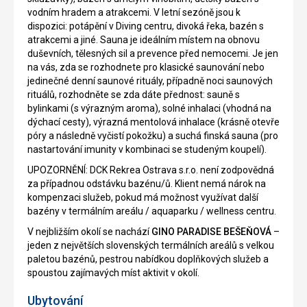
vodním hradem a atrakcemi. V letní sezóně jsou k
dispozici: potápění v Diving centru, divoká řeka, bazén s
atrakcemi a jiné. Sauna je ideálním místem na obnovu
duševních, tělesných sil a prevence před nemocemi. Je jen
na vás, zda se rozhodnete pro klasické saunování nebo
jedinečné denní saunové rituály, případně noci saunových
rituálů, rozhodněte se zda dáte přednost: sauně s
bylinkami (s výrazným aroma), solné inhalaci (vhodná na
dýchací cesty), výrazná mentolová inhalace (krásně otevře
póry a následně vyčistí pokožku) a suchá finská sauna (pro
nastartování imunity v kombinaci se studeným koupelí).
UPOZORNĚNÍ: DCK Rekrea Ostrava s.r.o. není zodpovědná
za případnou odstávku bazénu/ů. Klient nemá nárok na
kompenzaci služeb, pokud má možnost využívat další
bazény v termálním areálu / aquaparku / wellness centru.
V nejbližším okolí se nachází
GINO PARADISE BEŠEŇOVÁ
–
jeden z největších slovenských termálních areálů s velkou
paletou bazénů, pestrou nabídkou doplňkových služeb a
spoustou zajímavých míst aktivit v okolí.
Ubytování