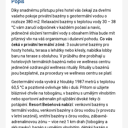
Popis
Díky snadnému přístupu přes hotel vás čekají za dveřmi
vašeho pokoje privátní bazény s geotermální vodou o
rozloze 380 m2. Relaxační bazény s teplotou vody 30 – 38
°C vám zaručí odpočinek v každém počasí a navíc,
jedinečné složení termální vody s obsahem lithia bude mít
příznivý vliv na váš organismus i duševní pohodu.
Co vás
čeká v privátní termální zóně:
3 soukromé bazény pro
hosty hotelu, terasa s lehátky nebo křesly, nabídka lobby
baru na terase s obsluhou. V průběhu dne probíhají u
hotelových termálních bazénů nebo ve wellness centru
jedinečné ozdravující wellness rituály. Rituály u bazénů
jsou bezplatné, za procedury ve wellness centru se platí.
Geotermální voda vyvěrá z hloubky 1987 metrů s teplotou
60,5 °C a pozitivně ovlivňuje tělo i duši. Přitom si užijete
bláznivé chvíle na tobogánu, v bazénu s umělým vlnobitím
nebo sportovní adrenalin při sjíždění divoké řeky či
potápění.
Resort Bešeňová nabízí:
venkovní bazény s
termální vodou, venkovní bazény s čirou vodou (v provozu
v letní sezóně), vnitřní bazény s čirou vodou, zábavně-
adrenalinovou zónu – více než 1 km drah (tobogány a
skluzavky), bazén s umělým vlnobitím, dětský bazén s