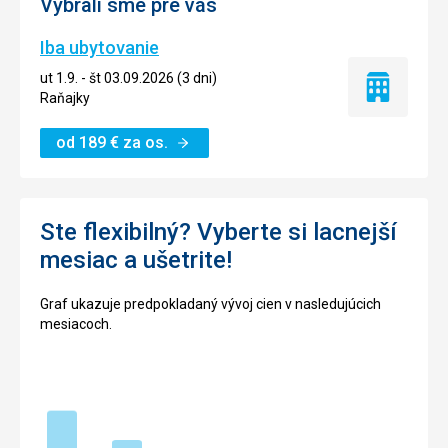
Vybrali sme pre vás
Iba ubytovanie
ut 1.9. - št 03.09.2026 (3 dni)
Iba
Raňajky
ubytovanie
od
189
€
za os.
Ste flexibilný? Vyberte si lacnejší
mesiac a ušetrite!
Graf ukazuje predpokladaný vývoj cien v nasledujúcich
mesiacoch.