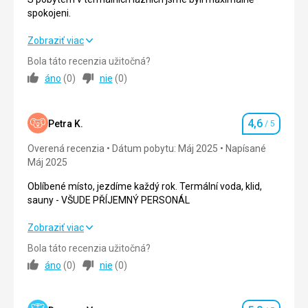
spokojeni.
Strava
S pobytem v termálních lázních jsme byli maximálně
Zobraziť viac
výborné
spokojeni.
Bola táto recenzia užitočná?
Ubytovanie
áno
(
0
)
nie
(
0
)
výborné
Strava
5,0
/ 5
Služby
Ubytovanie
5,0
/ 5
výborné
4,6
Petra K.
/ 5
Hodnotenie
Služby
5,0
/ 5
Táto recenzia bola preložená automaticky pomocou
Overená recenzia
Dátum pobytu: Máj 2025
Napísané
Google Translate
Máj 2025
Šport
5,0
/ 5
Oblíbené místo, jezdíme každý rok. Termální voda, klid,
Cena
5,0
/ 5
sauny - VŠUDE PŘÍJEMNÝ PERSONÁL
Oblíbené místo, jezdíme každý rok. Termální voda, klid,
Zobraziť viac
Strava
sauny - VŠUDE PŘÍJEMNÝ PERSONÁL
Stravování rovněž na velmi dobré úrovni. Strava pestrá,
Bola táto recenzia užitočná?
chutná.
áno
(
0
)
nie
(
0
)
Strava
5,0
/ 5
Ubytovanie
Ubytování na velmi dobré úrovni.
Ubytovanie
5,0
/ 5