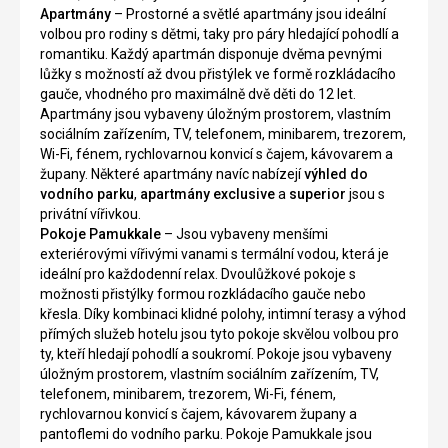
Apartmány
– Prostorné a světlé apartmány jsou ideální
volbou pro rodiny s dětmi, taky pro páry hledající pohodlí a
romantiku. Každý apartmán disponuje dvěma pevnými
lůžky s možností až dvou přistýlek ve formě rozkládacího
gauče, vhodného pro maximálně dvě děti do 12 let.
Apartmány jsou vybaveny úložným prostorem, vlastním
sociálním zařízením, TV, telefonem, minibarem, trezorem,
Wi-Fi, fénem, rychlovarnou konvicí s čajem, kávovarem a
župany. Některé apartmány navíc nabízejí
výhled do
vodního parku
,
apartmány exclusive
a
superior
jsou s
privátní vířivkou.
Pokoje Pamukkale
– Jsou vybaveny menšími
exteriérovými vířivými vanami s termální vodou, která je
ideální pro každodenní relax. Dvoulůžkové pokoje s
možnosti přistýlky formou rozkládacího gauče nebo
křesla. Díky kombinaci klidné polohy, intimní terasy a výhod
přímých služeb hotelu jsou tyto pokoje skvělou volbou pro
ty, kteří hledají pohodlí a soukromí. Pokoje jsou vybaveny
úložným prostorem, vlastním sociálním zařízením, TV,
telefonem, minibarem, trezorem, Wi-Fi, fénem,
rychlovarnou konvicí s čajem, kávovarem župany a
pantoflemi do vodního parku. Pokoje Pamukkale jsou