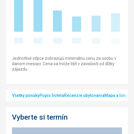
Jednotlivé stĺpce zobrazujú minimálnu cenu za osobu v
danom mesiaci. Cena sa môže líšiť v zavislosti od dĺžky
zájazdu.
Všetky ponuky
Popis hotela
Recenzie ubytovania
Mapa a lokalita
Vyberte si termín