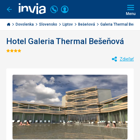
Volajte
Prihlásiť
Ísť
späť
+421
Menu
sa
2
Invia.sk
3221
Dovolenka
Slovensko
Liptov
Bešeňová
Galeria Thermal Bešeňo
0477
Hotel Galeria Thermal Bešeňová
Hodnotenie:
Zdieľať
4/5