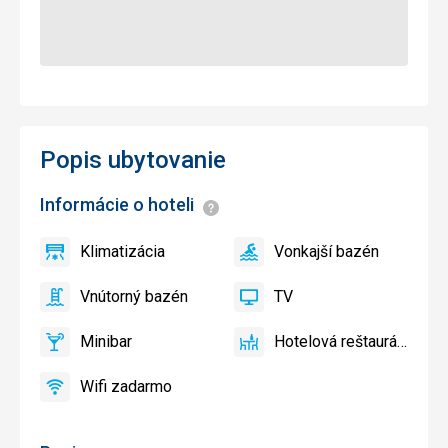
Popis ubytovanie
Informácie o hoteli
Informácie
Klimatizácia
Vonkajší bazén
áno
Klimatizácia
áno
Vonkajší
bazén
Vnútorný bazén
TV
áno
Vnútorný
áno
TV
bazén
Minibar
Hotelová reštaurácia
áno
Minibar,
áno
Hotelová
Bar
reštaurácia
Wifi zadarmo
áno
Wifi
zadarmo