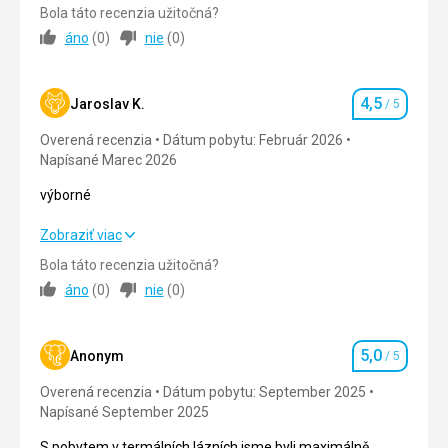
Bola táto recenzia užitočná?
Táto recenzia bola preložená automaticky pomocou
Strava
5,0
/ 5
Google Translate
áno
(
0
)
nie
(
0
)
Ubytovanie
5,0
/ 5
4,5
Služby
5,0
/ 5
Jaroslav K.
/ 5
Hodnotenie
Overená recenzia
Dátum pobytu: Február 2026
Cena
5,0
/ 5
Napísané Marec 2026
výborné
výborné
Zobraziť viac
Bola táto recenzia užitočná?
Strava
4,0
/ 5
áno
(
0
)
nie
(
0
)
Ubytovanie
4,0
/ 5
5,0
Okolie
4,0
/ 5
Anonym
/ 5
Hodnotenie
Overená recenzia
Dátum pobytu: September 2025
Služby
4,0
/ 5
Napísané September 2025
Cena
4,0
/ 5
S pobytem v termálních lázních jsme byli maximálně