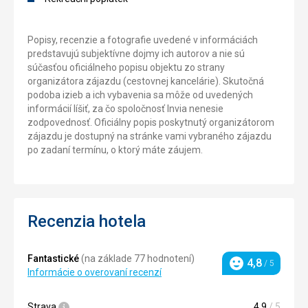
Popisy, recenzie a fotografie uvedené v informáciách
predstavujú subjektívne dojmy ich autorov a nie sú
súčasťou oficiálneho popisu objektu zo strany
organizátora zájazdu (cestovnej kancelárie). Skutočná
podoba izieb a ich vybavenia sa môže od uvedených
informácií líšiť, za čo spoločnosť Invia nenesie
zodpovednosť. Oficiálny popis poskytnutý organizátorom
zájazdu je dostupný na stránke vami vybraného zájazdu
po zadaní termínu, o ktorý máte záujem.
Recenzia hotela
Fantastické
(na základe 77 hodnotení)
4,8
/ 5
Hodnotenie
Informácie o overovaní recenzí
Strava
4,9
/ 5