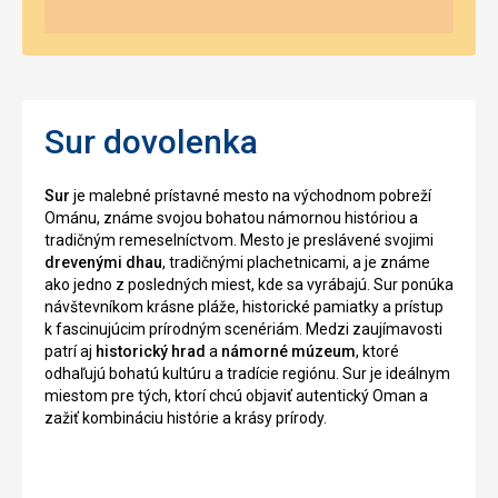
Sur dovolenka
Sur
je malebné prístavné mesto na východnom pobreží
Ománu, známe svojou bohatou námornou históriou a
tradičným remeselníctvom. Mesto je preslávené svojimi
drevenými dhau
, tradičnými plachetnicami, a je známe
ako jedno z posledných miest, kde sa vyrábajú. Sur ponúka
návštevníkom krásne pláže, historické pamiatky a prístup
k fascinujúcim prírodným scenériám. Medzi zaujímavosti
patrí aj
historický hrad
a
námorné múzeum
, ktoré
odhaľujú bohatú kultúru a tradície regiónu. Sur je ideálnym
miestom pre tých, ktorí chcú objaviť autentický Oman a
zažiť kombináciu histórie a krásy prírody.