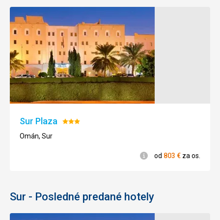
Sur Plaza
Hodnotenie:
3/5
Omán, Sur
Informácie
od
803
€
za os.
Sur - Posledné predané hotely