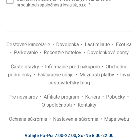
mail
(povinné)
produktoch spoločnosti Invia.sk, s.r.o.
*
(povinné)
*
Cestovné kancelárie
Dovolenka
Last minute
Exotika
Parkovanie
Recenzie hotelov
Dovolenkové domy
Časté otázky
Informácie pred nákupom
Obchodné
podmienky
Fakturačné údaje
Možnosti platby
Invia
cestovateľský blog
Pre novinárov
Affiliate program
Kariéra
Pobočky
O spoločnosti
Kontakty
Ochrana súkromia
Nastavenie súkromia
Mapa webu
Volajte Po-Pia 7:00-22:00, So-Ne 8:00-22:00