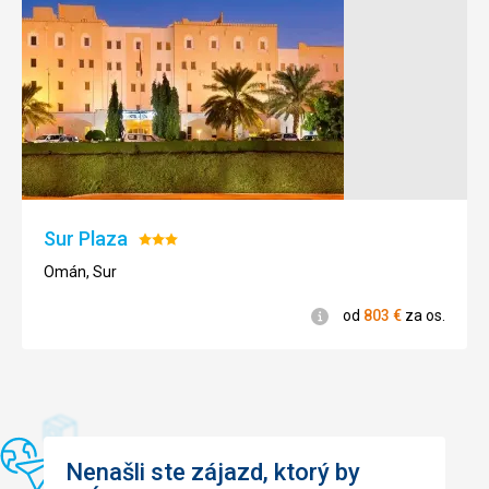
Sur Plaza
Hodnotenie:
3/5
Omán, Sur
Informácie
od
803
€
za os.
Nenašli ste zájazd, ktorý by