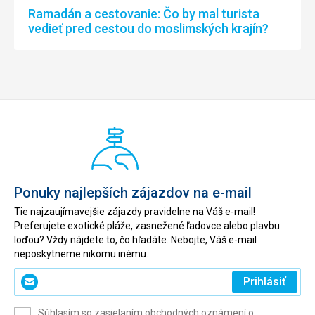
Ramadán a cestovanie: Čo by mal turista
vedieť pred cestou do moslimských krajín?
Ponuky najlepších zájazdov na e-mail
Tie najzaujímavejšie zájazdy pravidelne na Váš e-mail!
Preferujete exotické pláže, zasnežené ľadovce alebo plavbu
loďou? Vždy nájdete to, čo hľadáte. Nebojte, Váš e-mail
neposkytneme nikomu inému.
Zadajte
Prihlásiť
svoj
e-
Súhlasím so zasielaním obchodných oznámení o