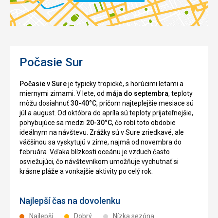
Počasie Sur
Počasie v Sure
je typicky tropické, s horúcimi letami a
miernymi zimami. V lete, od
mája do septembra
, teploty
môžu dosiahnuť
30-40°C
, pričom najteplejšie mesiace sú
júl a august. Od októbra do apríla sú teploty prijateľnejšie,
pohybujúce sa medzi
20-30°C
, čo robí toto obdobie
ideálnym na návštevu. Zrážky sú v Sure zriedkavé, ale
väčšinou sa vyskytujú v zime, najmä od novembra do
februára. Vďaka blízkosti oceánu je vzduch často
osviežujúci, čo návštevníkom umožňuje vychutnať si
krásne pláže a vonkajšie aktivity po celý rok.
Najlepší čas na dovolenku
Najlepší
Dobrý
Nízka sezóna