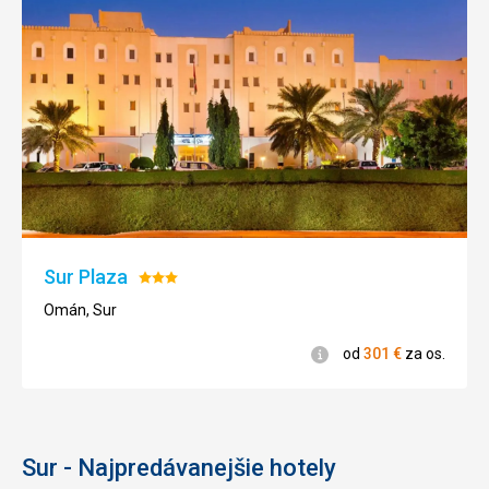
Sur Plaza
Hodnotenie:
3/5
Omán, Sur
Informácie
od
301
€
za os.
Sur - Najpredávanejšie hotely