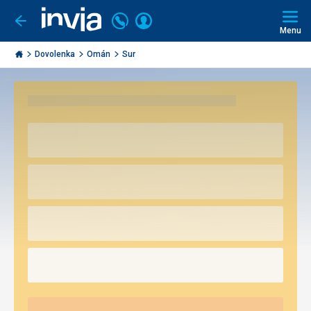
Volajte
Prihlásiť
Ísť
späť
+421
Menu
sa
2
Invia.sk
3221
Dovolenka
Omán
Sur
0491