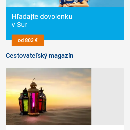
Hľadajte dovolenku
v Sur
od 803 €
Cestovateľský magazín