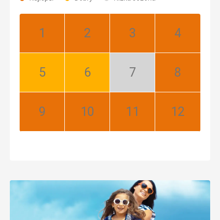
Január:
Február:
Marec:
Apríl:
Najlepší
Najlepší
Najlepší
Najlepší
Máj:
Jún:
Júl:
August:
Dobrý
Dobrý
Nízka
Najlepší
sezóna
September:
Október:
November:
December:
Najlepší
Najlepší
Najlepší
Najlepší