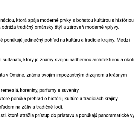
náciou, ktorá spája moderné prvky s bohatou kultúrou a históriou
á odráža tradičný ománsky štýl a zároveň moderné vplyvy.
 ponúkajú jedinečný pohľad na kultúru a tradície krajiny. Medzi
c sultanátu, ktorý je známy svojou nádhernou architektúrou a okol
šita v Ománe, známa svojím impozantným dizajnom a krásnym
e remeslá, koreniny, parfumy a suveníry.
ré ponúka prehľad o histórii, kultúre a tradíciách krajiny.
adom na záliv a tradičné lodí.
sti, ktoré strážia prístup do prístavu a ponúkajú panoramatické v