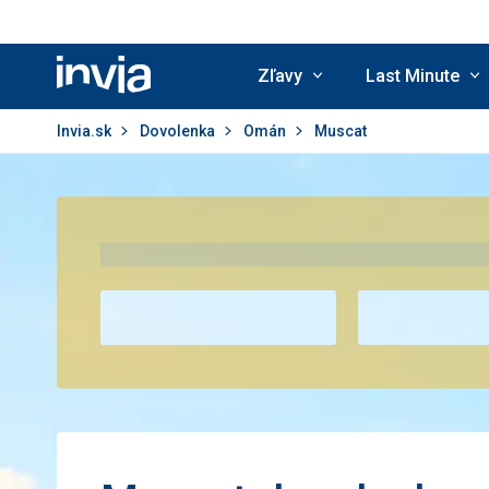
Zľavy
Last Minute
Invia.sk
Invia.sk
Dovolenka
Omán
Muscat