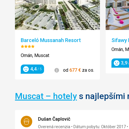
Barceló Mussanah Resort
Sifawy
Hodnotenie:
Omán, M
4/5
Omán, Muscat
3,9
/
Hodnot
4,4
Informácie
/ 5
od
677
€
za os.
Hodnotenie
Muscat – hotely
s najlepšími 
Dušan Čaplovič
Overená recenzia
Dátum pobytu: Október 2017