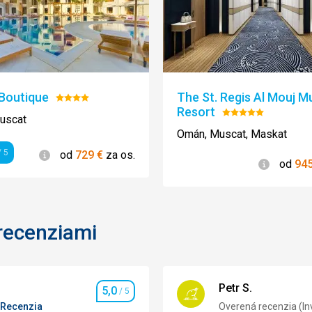
 Boutique
The St. Regis Al Mouj M
Hodnotenie:
Resort
4/5
Hodnotenie:
uscat
5/5
Omán, Muscat, Maskat
Informácie
 5
od
729
€
za os.
enie
Informác
od
94
recenziami
Petr S.
5,0
/ 5
Hodnotenie
Recenzia
Overená recenzia (In