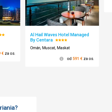
ící servis a čistota
Al Hail Waves Hotel Managed
dnotenie:
By Centara
5
Hodnotenie:
a preložená automaticky pomocou Google
4/5
Omán, Muscat, Maskat
ie
9
€
za os.
Informácie
od
591
€
za os.
riania?