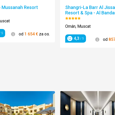
ó Mussanah Resort
Shangri-La Barr Al Jiss
Resort & Spa - Al Banda
enie:
Hodnotenie:
uscat
5/5
Omán, Muscat
Informácie
 5
od
1 654
€
za os.
enie
4,3
Informác
/ 5
od
85
Hodnotenie