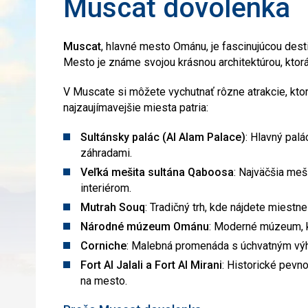
Muscat dovolenka
Muscat
, hlavné mesto Ománu, je fascinujúcou desti
Mesto je známe svojou krásnou architektúrou, ktor
V Muscate si môžete vychutnať rôzne atrakcie, ktoré
najzaujímavejšie miesta patria:
Sultánsky palác (Al Alam Palace)
: Hlavný palá
záhradami.
Veľká mešita sultána Qaboosa
: Najväčšia me
interiérom.
Mutrah Souq
: Tradičný trh, kde nájdete miestn
Národné múzeum Ománu
: Moderné múzeum, kto
Corniche
: Malebná promenáda s úchvatným výhľ
Fort Al Jalali a Fort Al Mirani
: Historické pevno
na mesto.