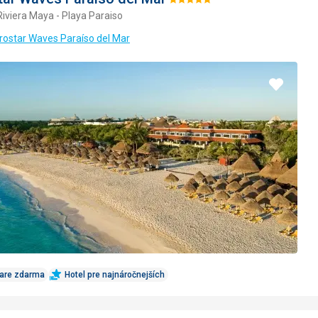
Hodnotenie:
Riviera Maya - Playa Paraiso
5/5
erostar Waves Paraíso del Mar
Pridať
do
obľúbe
Care zdarma
Hotel pre najnáročnejších