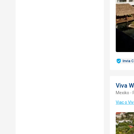
Invia 
Viva 
Mexiko - 
Viac o V