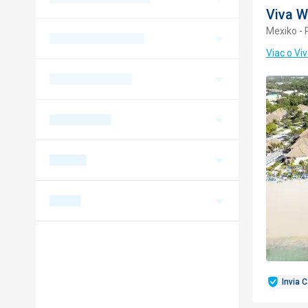
Viva 
Mexiko - 
Viac o V
Invia 