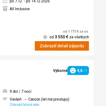
po 7.12. - po 14.12.2026
All Inclusive
od
1 775
€
za os.
3 550
€
Informácie
od
za všetkých
Zobraziť detail zájazdu
4,6
Výborné
/ 5
Hodnotenie
9 dní / 7 nocí
Viedeň
Cancún (let má prestupy)
ných
Zobraziť letový plán