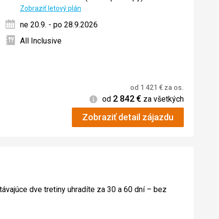
ných
Zobraziť letový plán
ne 20.9. - po 28.9.2026
All Inclusive
od
1 421
€
za os.
2 842
€
Informácie
od
za všetkých
Zobraziť detail zájazdu
távajúce dve tretiny uhradíte za 30 a 60 dní – bez