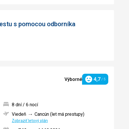
 cestu s pomocou odborníka
4,7
Výborné
/ 5
Hodnotenie
8 dní / 6 nocí
Viedeň
Cancún (let má prestupy)
ných
Zobraziť letový plán