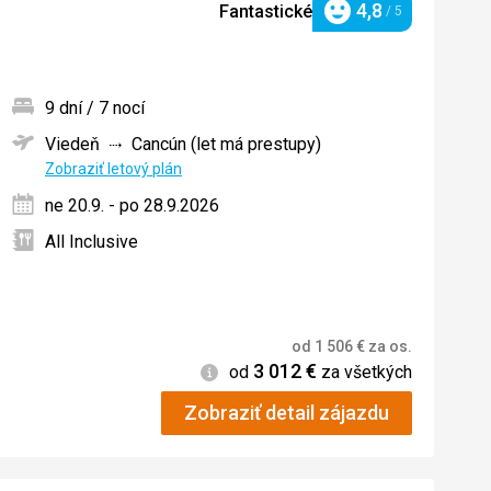
4,8
Fantastické
/ 5
Hodnotenie
9 dní / 7 nocí
Viedeň
Cancún (let má prestupy)
ných
Zobraziť letový plán
ne 20.9. - po 28.9.2026
All Inclusive
od
1 506
€
za os.
3 012
€
Informácie
od
za všetkých
Zobraziť detail zájazdu