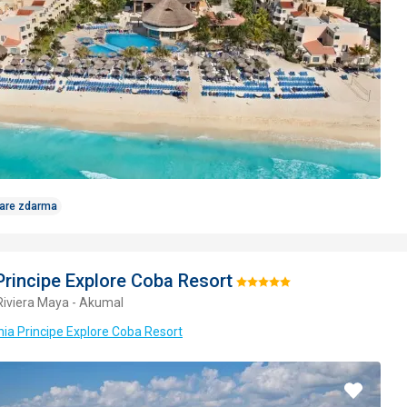
Care zdarma
Principe Explore Coba Resort
Hodnotenie:
Riviera Maya - Akumal
5/5
hia Principe Explore Coba Resort
Pridať
do