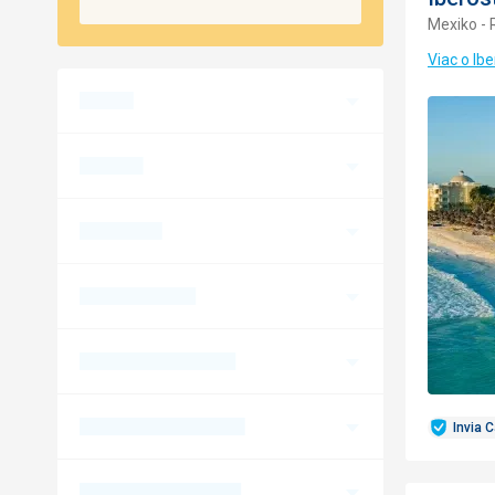
Mexiko - 
Viac o Ib
Invia 