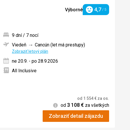
4,7
Výborné
/ 5
Hodnotenie
9 dní / 7 nocí
Viedeň
Cancún (let má prestupy)
ných
Zobraziť letový plán
ne 20.9. - po 28.9.2026
All Inclusive
od
1 554
€
za os.
3 108
€
Informácie
od
za všetkých
Zobraziť detail zájazdu