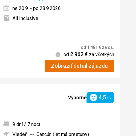
ne 20.9. - po 28.9.2026
All Inclusive
od
1 481
€
za os.
2 962
€
Informácie
od
za všetkých
Zobraziť detail zájazdu
4,5
Výborné
/ 5
Hodnotenie
9 dní / 7 nocí
Viedeň
Cancún (let má prestupy)