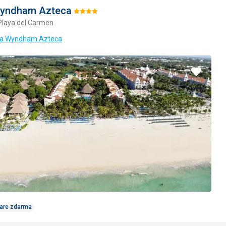
Wyndham Azteca
Hodnotenie:
Playa del Carmen
4/5
iva Wyndham Azteca
Pridať
do
obľúbe
Care zdarma