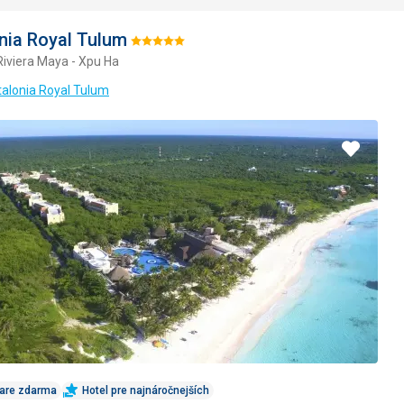
nia Royal Tulum
Hodnotenie:
Riviera Maya - Xpu Ha
5/5
talonia Royal Tulum
Pridať
do
obľúbe
Care zdarma
Hotel pre najnáročnejších