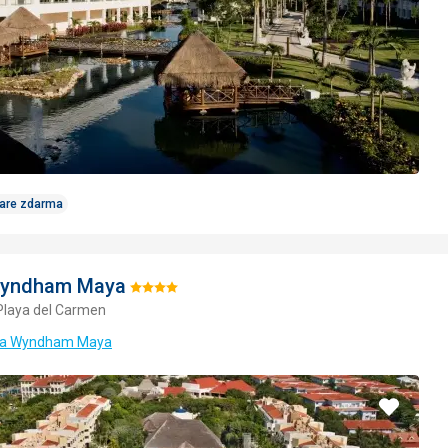
Care zdarma
Wyndham Maya
Hodnotenie:
Playa del Carmen
4/5
iva Wyndham Maya
Pridať
do
obľúbe