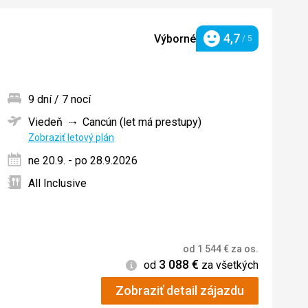
4,7
Výborné
/ 5
Hodnotenie
9 dní / 7 nocí
Viedeň
Cancún (let má prestupy)
ných
Zobraziť letový plán
ne 20.9. - po 28.9.2026
All Inclusive
od
1 544
€
za os.
3 088
€
Informácie
od
za všetkých
Zobraziť detail zájazdu