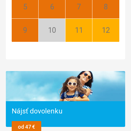
Máj:
Jún:
Júl:
August:
Najlepší
Najlepší
Najlepší
Najlepší
September:
Október:
November:
December:
Najlepší
Nízka
Dobrý
Dobrý
sezóna
Nájsť dovolenku
od 47 €