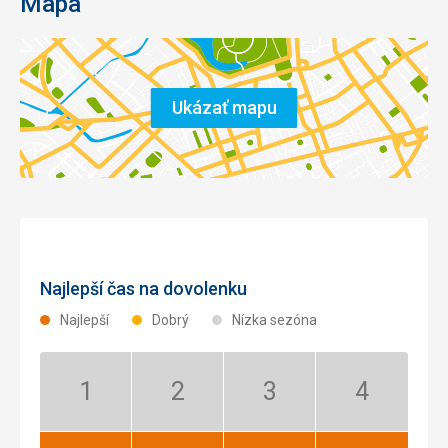
Mapa
Ukázať mapu
Najlepší čas na dovolenku
Najlepší
Dobrý
Nízka sezóna
Január:
Február:
Marec:
Apríl:
Nízka
Nízka
Nízka
Nízka
sezóna
sezóna
sezóna
sezóna