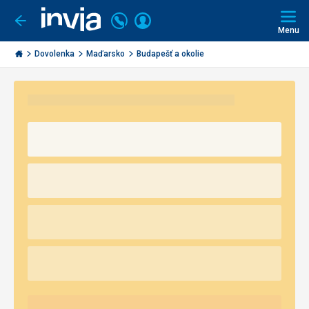
Volajte
Prihlásiť
Ísť
späť
+421
Menu
sa
2
Invia.sk
3221
Dovolenka
Maďarsko
Budapešť a okolie
0491