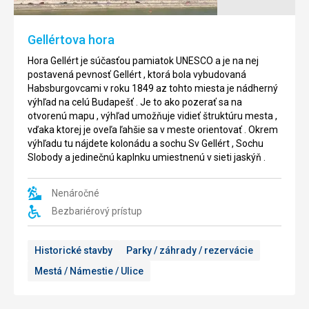
stojí
najznámejšou
ako
ulicou
Gellértova hora
jeden
v
z
Budapešti
Hora Gellért je súčasťou pamiatok UNESCO a je na nej
najkrajších
.
postavená pevnosť Gellért , ktorá bola vybudovaná
neo
Táto
Habsburgovcami v roku 1849 az tohto miesta je nádherný
-
pešia
výhľad na celú Budapešť . Je to ako pozerať sa na
renesančných
zóna
otvorenú mapu , výhľad umožňuje vidieť štruktúru mesta ,
domov
sa
vďaka ktorej je oveľa ľahšie sa v meste orientovať . Okrem
v
nachádza
výhľadu tu nájdete kolonádu a sochu Sv Gellért , Sochu
Európe
v
Slobody a jedinečnú kaplnku umiestnenú v sieti jaskýň .
a
centre
je
mesta
jednou
,
Nenáročné
z
jej
Bezbariérový prístup
najprestížnejších
severná
hudobných
časť
inštitúcií
je
Historické stavby
Parky / záhrady / rezervácie
Európy
rušná
Mestá / Námestie / Ulice
.
s
Stavba
luxusnými
je
módnymi