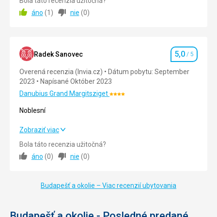
Bola táto recenzia užitočná?
áno
(
1
)
nie
(
0
)
Ubytovanie
5,0
/ 5
Okolie
5,0
/ 5
5,0
Služby
5,0
/ 5
Radek Sanovec
/ 5
Hodnotenie
Overená recenzia (Invia.cz)
Dátum pobytu: September
Cena
5,0
/ 5
2023
Napísané Október 2023
Danubius Grand Margitsziget
Hodnotenie:
4/5
Noblesní
Noblesní
Zobraziť viac
Bola táto recenzia užitočná?
Strava
5,0
/ 5
áno
(
0
)
nie
(
0
)
Ubytovanie
5,0
/ 5
Budapešť a okolie – Viac recenzií ubytovania
Okolie
5,0
/ 5
Služby
5,0
/ 5
Budapešť a okolie - Posledné predané