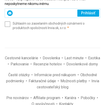
neposkytneme nikomu inému.
Zadajte
Prihlásiť
svoj
e-
Súhlasím so zasielaním obchodných oznámení o
mail
(povinné)
produktoch spoločnosti Invia.sk, s.r.o.
*
(povinné)
*
Cestovné kancelárie
Dovolenka
Last minute
Exotika
Parkovanie
Recenzie hotelov
Dovolenkové domy
Časté otázky
Informácie pred nákupom
Obchodné
podmienky
Fakturačné údaje
Možnosti platby
Invia
cestovateľský blog
Pre novinárov
Affiliate program
Kariéra
Pobočky
O spoločnosti
Kontakty