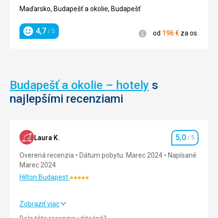
za
4/5
Maďarsko, Budapešť a okolie, Budapešť
jednu
Nenáročné
z
Bezbariérový
4,7
najlepších
/ 5
Informácie
od
196
€
za os.
Hodnotenie
prístup
opier
na
svete
Nákupy
.
Mestá /
Budapešť a okolie – hotely
s
Námestie
Nenáročné
najlepšími recenziami
/ Ulice
Kultúra
5,0
Laura K.
/ 5
Hodnotenie
Overená recenzia
Dátum pobytu: Marec 2024
Napísané
Marec 2024
Hilton Budapest
Hodnotenie:
5/5
Zobraziť viac
Strava
5,0
/ 5