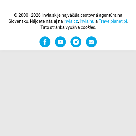
© 2000–2026. Invia.sk je najväčšia cestovná agentúra na
Slovensku. Nájdete nás aj na
Invia.cz
,
Invia.hu
a
Travelplanet.pl
.
Tato stránka využíva
cookies
.
Facebook
YouTube
Instagram
Odporučiť