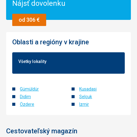
Nájsť dovolenku
od 306 €
Oblasti a regióny v krajine
Všetky lokality
Gümüldür
Kusadasi
Didim
Selçuk
Özdere
Izmir
Cestovateľský magazín