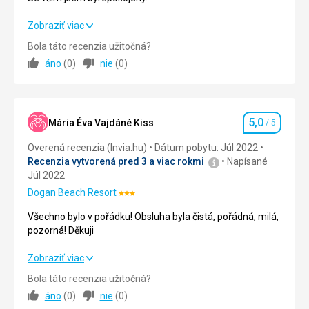
Se vším jsem byl spokojený.
Zobraziť viac
Bola táto recenzia užitočná?
Strava
5,0
/ 5
áno
(
0
)
nie
(
0
)
Ubytovanie
5,0
/ 5
Okolie
5,0
/ 5
5,0
Mária Éva Vajdáné Kiss
/ 5
Hodnotenie
Služby
5,0
/ 5
Overená recenzia (Invia.hu)
Dátum pobytu: Júl 2022
Recenzia vytvorená pred 3 a viac rokmi
Napísané
Cena
5,0
/ 5
Júl 2022
Dogan Beach Resort
Hodnotenie:
Pláž
3/5
Všechno bylo v pořádku! Obsluha byla čistá, pořádná, milá,
Vynikající.
pozorná! Děkuji
Strava
Tento byt nebyl uklizený.
Všechno bylo v pořádku! Obsluha byla čistá, pořádná, milá,
Zobraziť viac
pozorná! Děkuji
Ubytovanie
Bola táto recenzia užitočná?
Ubytování bylo také vynikající.
áno
(
0
)
nie
(
0
)
Strava
5,0
/ 5
Služby