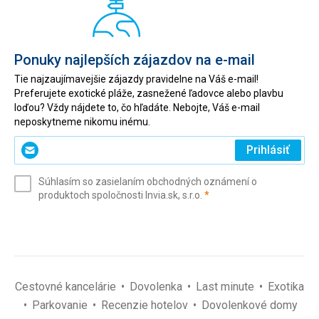
Ponuky najlepších zájazdov na e-mail
Tie najzaujímavejšie zájazdy pravidelne na Váš e-mail!
Preferujete exotické pláže, zasnežené ľadovce alebo plavbu
loďou? Vždy nájdete to, čo hľadáte. Nebojte, Váš e-mail
neposkytneme nikomu inému.
Zadajte
Prihlásiť
svoj
e-
Súhlasím so zasielaním obchodných oznámení o
mail
(povinné)
produktoch spoločnosti Invia.sk, s.r.o.
*
(povinné)
*
Cestovné kancelárie
Dovolenka
Last minute
Exotika
Parkovanie
Recenzie hotelov
Dovolenkové domy