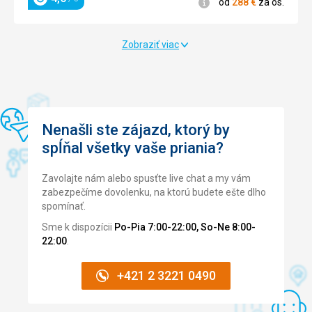
Informácie
od
288
€
za os.
Hodnotenie
373
414
424
450
€
€
€
€
od
od
4,6
4,7
4,6
4,6
/ 5
/ 5
/ 5
/ 5
Táto recenzia bola preložená automaticky pomocou
za os.
za os.
za os.
za os.
Hodnotenie
Hodnotenie
Hodnotenie
Hodnotenie
385
389
€
€
4,7
4,7
Google Translate
/ 5
/ 5
za os.
za os.
Hodnotenie
Hodnotenie
Zobraziť viac
Nenašli ste zájazd, ktorý by
spĺňal všetky vaše priania?
Zavolajte nám alebo spusťte live chat a my vám
zabezpečíme dovolenku, na ktorú budete ešte dlho
spomínať.
Sme k dispozícii
Po-Pia 7:00-22:00, So-Ne 8:00-
22:00
.
+421 2 3221 0490