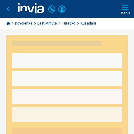
Volajte
Prihlásiť
Ísť
späť
+421
Menu
sa
2
Invia.sk
3221
Dovolenka
Last Minute
Turecko
Kusadasi
0491