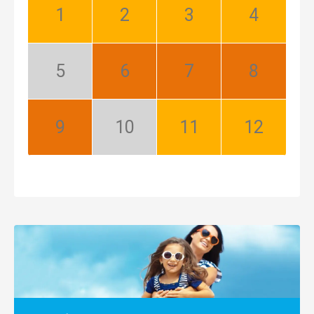
Január:
Február:
Marec:
Apríl:
Dobrý
Dobrý
Dobrý
Dobrý
Máj:
Jún:
Júl:
August:
Nízka
Najlepší
Najlepší
Najlepší
sezóna
September:
Október:
November:
December:
Najlepší
Nízka
Dobrý
Dobrý
sezóna