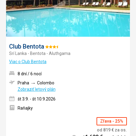
Club Bentota
Hodnotenie:
Srí Lanka - Bentota - Aluthgama
3.5/5
Viac o Club Bentota
8 dní / 6 nocí
Praha
Colombo
Zobraziť letový plán
št 3.9. - št 10.9.2026
Raňajky
Zľava - 25%
od
819
€
za os.