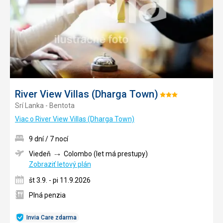
River View Villas (Dharga Town)
Hodnotenie:
Srí Lanka - Bentota
3/5
Viac o River View Villas (Dharga Town)
9 dní / 7 nocí
Viedeň
Colombo (let má prestupy)
Zobraziť letový plán
št 3.9. - pi 11.9.2026
Plná penzia
Invia Care zdarma