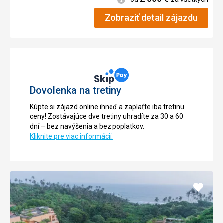
Zobraziť detail zájazdu
Dovolenka na tretiny
Kúpte si zájazd online ihneď a zaplaťte iba tretinu
ceny! Zostávajúce dve tretiny uhradíte za 30 a 60
dní – bez navýšenia a bez poplatkov.
Kliknite pre viac informácií.
Pridať
do
obľúb