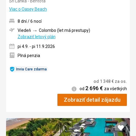
Srí Lanka - Bentota
3/5
Viac o Oasey Beach
8 dní / 6 nocí
Viedeň
Colombo (let má prestupy)
Zobraziť letový plán
pi 4.9. - pi 11.9.2026
Plná penzia
Invia Care zdarma
od
1 348
€
za os.
2 696
€
Informácie
od
za všetkých
Zobraziť detail zájazdu
Pridať
do
obľúb