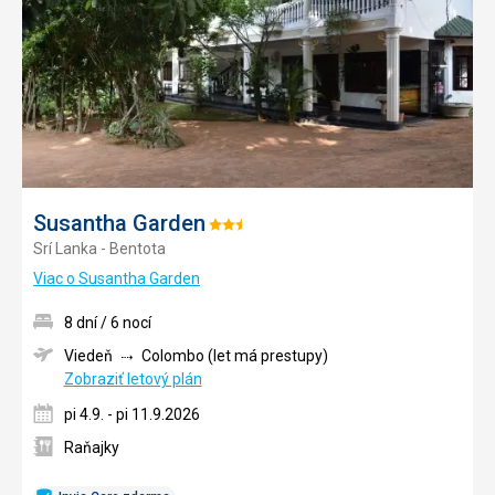
Susantha Garden
Hodnotenie:
Srí Lanka - Bentota
2.5/5
Viac o Susantha Garden
8 dní / 6 nocí
Viedeň
Colombo (let má prestupy)
Zobraziť letový plán
pi 4.9. - pi 11.9.2026
Raňajky