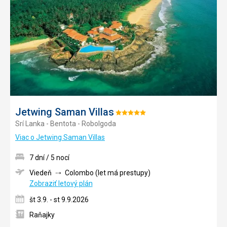
do
obľúb
Jetwing Saman Villas
Hodnotenie:
Srí Lanka - Bentota - Robolgoda
5/5
Viac o Jetwing Saman Villas
7 dní / 5 nocí
Viedeň
Colombo (let má prestupy)
Zobraziť letový plán
št 3.9. - st 9.9.2026
Raňajky