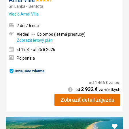
Hodnotenie:
Srí Lanka - Bentota
4.5/5
Viac o Amal Villa
7 dní / 6 nocí
Viedeň
Colombo (let má prestupy)
Zobraziť letový plán
st 19.8. - ut 25.8.2026
Polpenzia
Invia Care zdarma
od
1 466
€
za os.
2 932
€
Informácie
od
za všetkých
Zobraziť detail zájazdu
Pridať