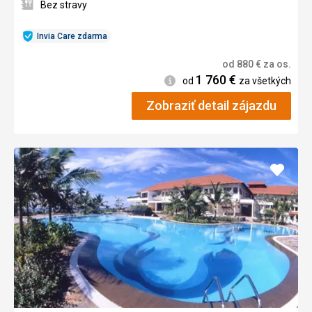
Bez stravy
Invia Care zdarma
od
880
€
za os.
1 760
€
Informácie
od
za všetkých
Zobraziť detail zájazdu
Pridať
do
obľúb