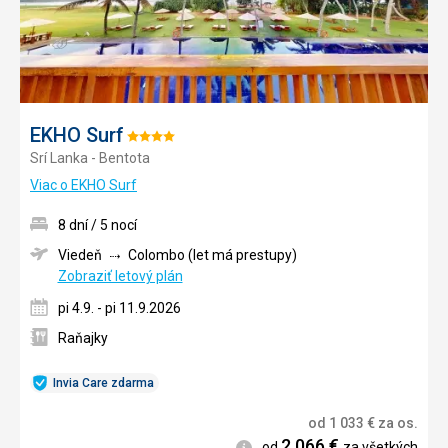
EKHO Surf
Hodnotenie:
Srí Lanka - Bentota
4/5
Viac o EKHO Surf
8 dní / 5 nocí
Viedeň
Colombo (let má prestupy)
Zobraziť letový plán
pi 4.9. - pi 11.9.2026
Raňajky
Invia Care zdarma
od
1 033
€
za os.
2 066
€
Informácie
od
za všetkých