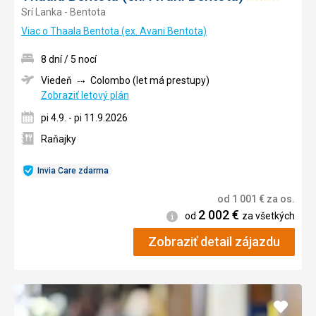
Srí Lanka - Bentota
4/5
Viac o Thaala Bentota (ex. Avani Bentota)
8 dní / 5 nocí
Viedeň
Colombo (let má prestupy)
Zobraziť letový plán
pi 4.9. - pi 11.9.2026
Raňajky
Invia Care zdarma
od
1 001
€
za os.
2 002
€
Informácie
od
za všetkých
Zobraziť detail zájazdu
Pridať
do