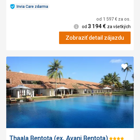
Invia Care zdarma
od
1 597
€
za os.
3 194
€
Informácie
od
za všetkých
Zobraziť detail zájazdu
Pridať
do
obľúb
Thaala Bentota (ex. Avani Bentota)
Hodnotenie: