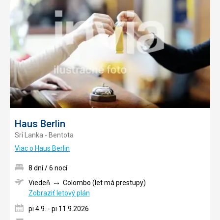
obľúb
Haus Berlin
Srí Lanka - Bentota
Viac o Haus Berlin
8 dní / 6 nocí
Viedeň
Colombo (let má prestupy)
Zobraziť letový plán
pi 4.9. - pi 11.9.2026