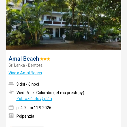
obľúb
Amal Beach
Hodnotenie:
Srí Lanka - Bentota
3/5
Viac o Amal Beach
8 dní / 6 nocí
Viedeň
Colombo (let má prestupy)
Zobraziť letový plán
pi 4.9. - pi 11.9.2026
Polpenzia