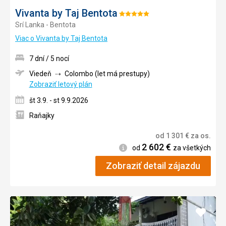
Vivanta by Taj Bentota
Hodnotenie:
Srí Lanka - Bentota
5/5
Viac o Vivanta by Taj Bentota
7 dní / 5 nocí
Viedeň
Colombo (let má prestupy)
Zobraziť letový plán
št 3.9. - st 9.9.2026
Raňajky
od
1 301
€
za os.
2 602
€
Informácie
od
za všetkých
Zobraziť detail zájazdu
Pridať
do
obľúb