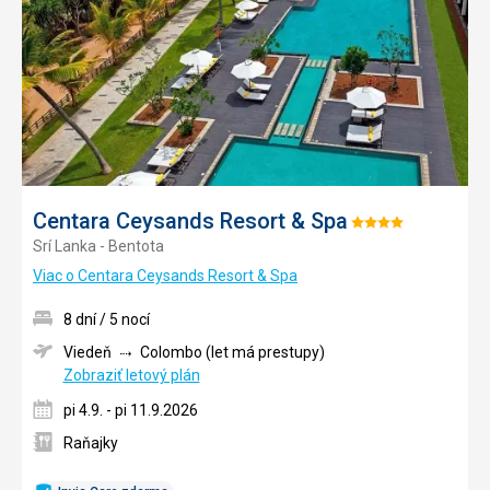
Centara Ceysands Resort & Spa
Hodnotenie:
Srí Lanka - Bentota
4/5
Viac o Centara Ceysands Resort & Spa
8 dní / 5 nocí
Viedeň
Colombo (let má prestupy)
Zobraziť letový plán
pi 4.9. - pi 11.9.2026
Raňajky