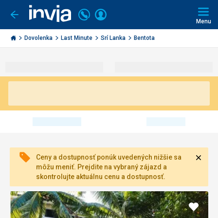
Volajte
Prihlásiť
Ísť
späť
+421
Menu
sa
2
Invia.sk
3221
Dovolenka
Last Minute
Srí Lanka
Bentota
0491
Zavri
Ceny a dostupnosť ponúk uvedených nižšie sa
môžu meniť. Prejdite na vybraný zájazd a
skontrolujte aktuálnu cenu a dostupnosť.
Pridať
do