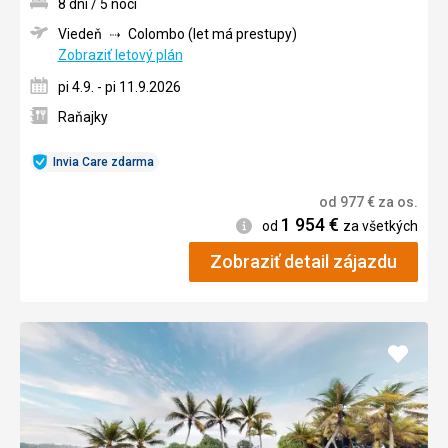
8 dní / 5 nocí
Viedeň
Colombo (let má prestupy)
Zobraziť letový plán
pi 4.9. - pi 11.9.2026
Raňajky
Invia Care zdarma
od
977
€
za os.
1 954
€
Informácie
od
za všetkých
Zobraziť detail zájazdu
Pridať
do
obľúb