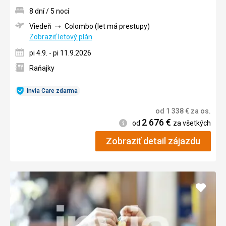
8 dní / 5 nocí
Viedeň
Colombo (let má prestupy)
Zobraziť letový plán
pi 4.9. - pi 11.9.2026
Raňajky
Invia Care zdarma
od
1 338
€
za os.
2 676
€
Informácie
od
za všetkých
Zobraziť detail zájazdu
Pridať
do
obľúb