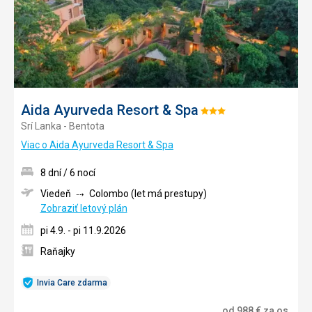
Aida Ayurveda Resort & Spa
Hodnotenie:
Srí Lanka - Bentota
3/5
Viac o Aida Ayurveda Resort & Spa
8 dní / 6 nocí
Viedeň
Colombo (let má prestupy)
Zobraziť letový plán
pi 4.9. - pi 11.9.2026
Raňajky
Invia Care zdarma
od
988
€
za os.