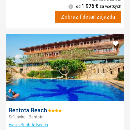
1 976
€
Informácie
od
za všetkých
Zobraziť detail zájazdu
Pridať
do
obľúb
Bentota Beach
Hodnotenie:
Srí Lanka - Bentota
4/5
Viac o Bentota Beach