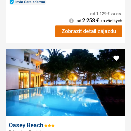
Invia Care zdarma
od
1 129
€
za os.
2 258
€
Informácie
od
za všetkých
Zobraziť detail zájazdu
Pridať
do
obľúb
Oasey Beach
Hodnotenie: