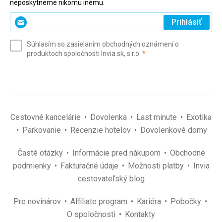
neposkytneme nikomu inému.
Zadajte
Prihlásiť
svoj
e-
Súhlasím so zasielaním obchodných oznámení o
mail
(povinné)
produktoch spoločnosti Invia.sk, s.r.o.
*
(povinné)
*
Cestovné kancelárie
Dovolenka
Last minute
Exotika
Parkovanie
Recenzie hotelov
Dovolenkové domy
Časté otázky
Informácie pred nákupom
Obchodné
podmienky
Fakturačné údaje
Možnosti platby
Invia
cestovateľský blog
Pre novinárov
Affiliate program
Kariéra
Pobočky
O spoločnosti
Kontakty