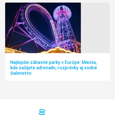
Najlepšie zábavné parky v Európe: Miesta,
kde zažijete adrenalín, rozprávky aj vodné
šialenstvo