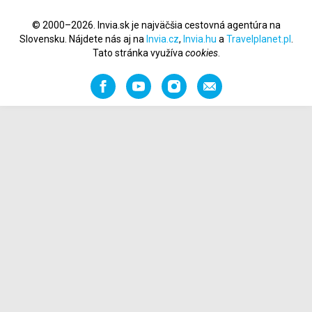
© 2000–2026. Invia.sk je najväčšia cestovná agentúra na
Slovensku. Nájdete nás aj na
Invia.cz
,
Invia.hu
a
Travelplanet.pl
.
Tato stránka využíva
cookies
.
Facebook
YouTube
Instagram
Odporučiť