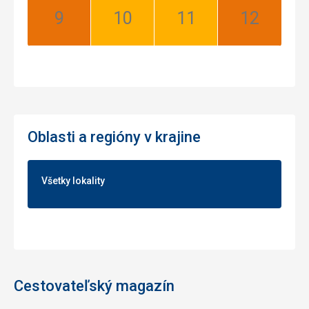
September:
Október:
November:
December:
Najlepší
Dobrý
Dobrý
Najlepší
Oblasti a regióny v krajine
Všetky lokality
Cestovateľský magazín