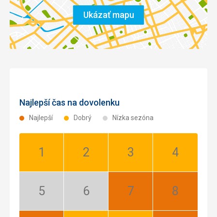
Ukázať mapu
Najlepší čas na dovolenku
Najlepší
Dobrý
Nízka sezóna
Január:
Február:
Marec:
Apríl:
Dobrý
Dobrý
Dobrý
Dobrý
Máj:
Jún:
Júl:
August:
Nízka
Nízka
Najlepší
Najlepší
sezóna
sezóna