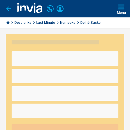
Volajte
Prihlásiť
Ísť
späť
+421
Menu
sa
2
Invia.sk
3221
Dovolenka
Last Minute
Nemecko
Dolné Sasko
0491