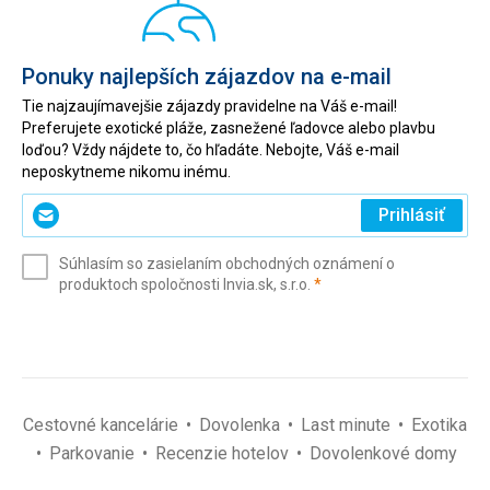
Ponuky najlepších zájazdov na e-mail
Tie najzaujímavejšie zájazdy pravidelne na Váš e-mail!
Preferujete exotické pláže, zasnežené ľadovce alebo plavbu
loďou? Vždy nájdete to, čo hľadáte. Nebojte, Váš e-mail
neposkytneme nikomu inému.
Zadajte
Prihlásiť
svoj
e-
Súhlasím so zasielaním obchodných oznámení o
mail
(povinné)
produktoch spoločnosti Invia.sk, s.r.o.
*
(povinné)
*
Cestovné kancelárie
Dovolenka
Last minute
Exotika
Parkovanie
Recenzie hotelov
Dovolenkové domy