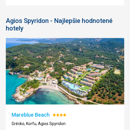
Agios Spyridon - Najlepšie hodnotené
hotely
Mareblue Beach
Hodnotenie:
4/5
Grécko, Korfu, Agios Spyridon