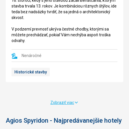
16. storočí, kedy s jeho stavbou začali Benátčania, ktorým
Korfu,
a
stavba trvala 13. rokov. Je kombináciou rôznych štýlov, ide
leží
to
teda bez nadsázky tvrdiť, že sa jedná o architektonický
veľký
predovšetkým
skvost.
kláštor
kvôli
venovaný
svojej
V podzemí prevnosť ukrýva čestné chodby, ktorými sa
Pane
veľkosti.
môžete prechádzať, pokiaľ Vám nechýba aspoň troška
Márii
Na
odvahy.
Paleokastritsa.
ploche
Kláštor
ostrova
dominuje
sa
Nenáročné
celému
nachádza
regiónu,
iba
Historické stavby
postavený
malý
na
kostol
kopci
z
poskytuje
11.
nádherny
storočia
výhľad
obklopený
Zobraziť viac
na
zeleňou.
ostrov
Na
a
myší
Agios Spyridon - Najpredávanejšie hotely
more.
ostrov