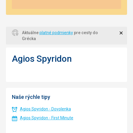
Zavri
Aktuálne
platné podmienky
pre cesty do
Grécka
Agios Spyridon
Naše rýchle tipy
Agios Spyridon - Dovolenka
Agios Spyridon - First Minute