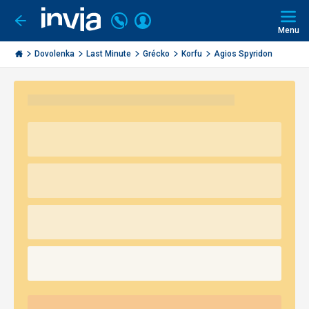
Volajte
Prihlásiť
Ísť
späť
+421
Menu
sa
2
Invia.sk
3221
Dovolenka
Last Minute
Grécko
Korfu
Agios Spyridon
0491