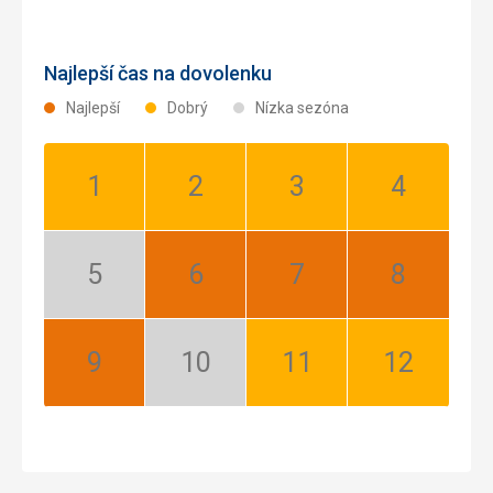
Najlepší čas na dovolenku
Najlepší
Dobrý
Nízka sezóna
Január:
Február:
Marec:
Apríl:
Dobrý
Dobrý
Dobrý
Dobrý
Máj:
Jún:
Júl:
August:
Nízka
Najlepší
Najlepší
Najlepší
sezóna
September:
Október:
November:
December:
Najlepší
Nízka
Dobrý
Dobrý
sezóna