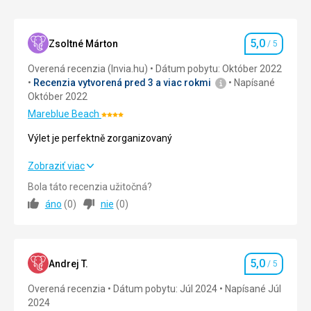
lis
Nenáročné
k
výrobe
5,0
Zsoltné Márton
/ 5
Hodnotenie
olivového
Ostrovy
oleja.
Overená recenzia (Invia.hu)
Dátum pobytu: Október 2022
Ku
Recenzia vytvorená pred 3 a viac rokmi
Napísané
kláštoru
Október 2022
patrí
Mareblue Beach
Hodnotenie:
malé
4/5
múzeum
Výlet je perfektně zorganizovaný
s
byzantskými
Výlet je perfektně zorganizovaný
Zobraziť viac
ikonami,
Bola táto recenzia užitočná?
svetými
Strava
5,0
/ 5
áno
(
0
)
nie
(
0
)
knihami
a
Ubytovanie
5,0
/ 5
ostatnými
pamiatkamy.
Okolie
5,0
/ 5
5,0
Andrej T.
/ 5
Hodnotenie
Služby
5,0
/ 5
Nenáročné
Overená recenzia
Dátum pobytu: Júl 2024
Napísané Júl
2024
Cena
5,0
/ 5