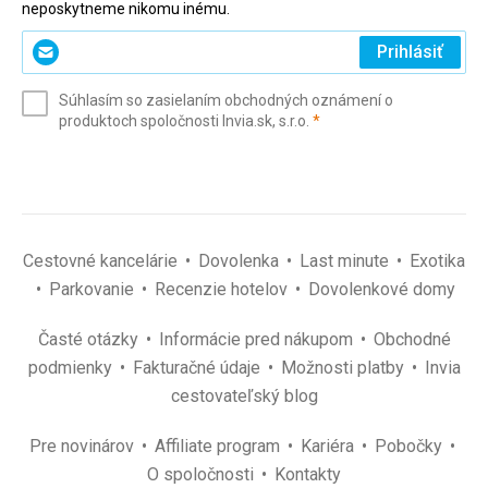
neposkytneme nikomu inému.
Zadajte
Prihlásiť
svoj
e-
Súhlasím so zasielaním obchodných oznámení o
mail
(povinné)
produktoch spoločnosti Invia.sk, s.r.o.
*
(povinné)
*
Cestovné kancelárie
Dovolenka
Last minute
Exotika
Parkovanie
Recenzie hotelov
Dovolenkové domy
Časté otázky
Informácie pred nákupom
Obchodné
podmienky
Fakturačné údaje
Možnosti platby
Invia
cestovateľský blog
Pre novinárov
Affiliate program
Kariéra
Pobočky
O spoločnosti
Kontakty