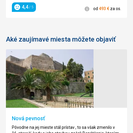
4,4
/ 5
Informácie
od
493
€
za os.
Hodnotenie
Aké zaujímavé miesta môžete objaviť
Kláštor
Myší
Paleokastritsa
ostrov
Na
Naozaj
zelenom
malý
kopci
zelený
na
ostrov
pláži
patrí
Paleokastritsa
k
Nová pevnosť
na
najfotografovanejším
severozápadnej
ostrovom
Pôvodne na jej mieste stál prístav , to sa však zmenilo v
strane
Korfu,