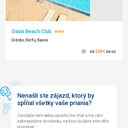
Izba bola čistá , denne upratovaná, nadpriemerne
priestranná
Služby
vše OK
Oasis Beach Club
Hodnotenie:
3/5
Grécko, Korfu, Kavos
Informácie
od
228
€
za os.
Nenašli ste zájazd, ktorý by
spĺňal všetky vaše priania?
Zavolajte nám alebo spusťte live chat a my vám
zabezpečíme dovolenku, na ktorú budete ešte dlho
spomínať.