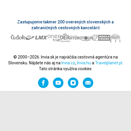
Zastupujeme takmer 200 overených slovenských a
zahraničných cestovných kancelárií
© 2000–2026. Invia.sk je najväčšia cestovná agentúra na
Slovensku. Nájdete nás aj na
Invia.cz
,
Invia.hu
a
Travelplanet.pl
.
Tato stránka využíva
cookies
.
Facebook
YouTube
Instagram
Odporučiť