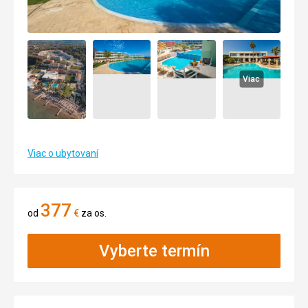
Viac
Viac o ubytovaní
377
od
€
za os.
Vyberte termín