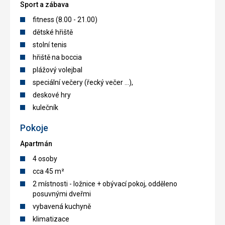
Sport a zábava
fitness (8.00 - 21.00)
dětské hřiště
stolní tenis
hřiště na boccia
plážový volejbal
speciální večery (řecký večer ...),
deskové hry
kulečník
Pokoje
Apartmán
4 osoby
cca 45 m²
2 místnosti - ložnice + obývací pokoj, odděleno
posuvnými dveřmi
vybavená kuchyně
klimatizace