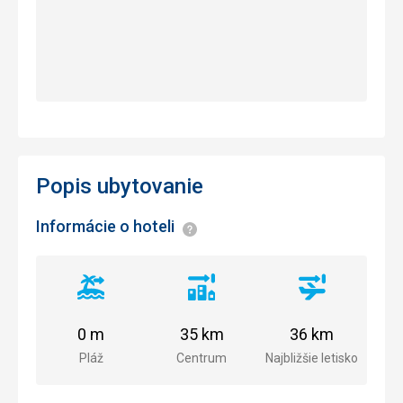
Popis ubytovanie
Informácie o hoteli
Informácie
Vzdialenosť
Vzdialenosť
Vzdialenosť
od
od
od
pláže
centra
letiska
0 m
35 km
36 km
mesta
Pláž
Centrum
Najbližšie letisko