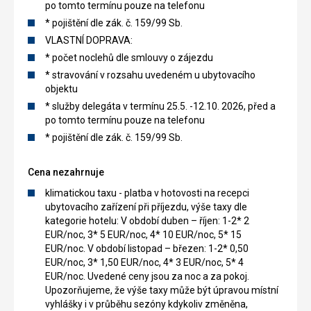
po tomto termínu pouze na telefonu
* pojištění dle zák. č. 159/99 Sb.
VLASTNÍ DOPRAVA:
* počet noclehů dle smlouvy o zájezdu
* stravování v rozsahu uvedeném u ubytovacího
objektu
* služby delegáta v termínu 25.5. -12.10. 2026, před a
po tomto termínu pouze na telefonu
* pojištění dle zák. č. 159/99 Sb.
Cena nezahrnuje
klimatickou taxu - platba v hotovosti na recepci
ubytovacího zařízení při příjezdu, výše taxy dle
kategorie hotelu: V období duben – říjen: 1-2* 2
EUR/noc, 3* 5 EUR/noc, 4* 10 EUR/noc, 5* 15
EUR/noc. V období listopad – březen: 1-2* 0,50
EUR/noc, 3* 1,50 EUR/noc, 4* 3 EUR/noc, 5* 4
EUR/noc. Uvedené ceny jsou za noc a za pokoj.
Upozorňujeme, že výše taxy může být úpravou místní
vyhlášky i v průběhu sezóny kdykoliv změněna,