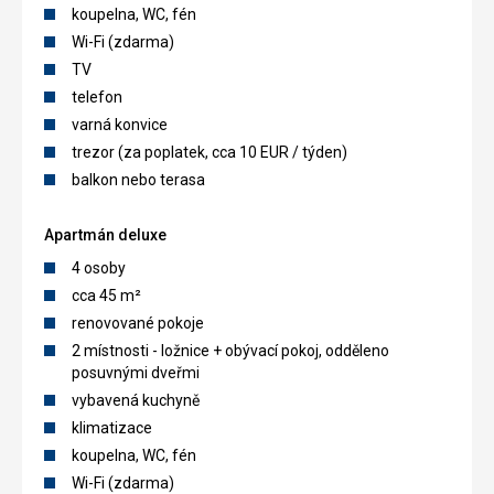
koupelna, WC, fén
Wi-Fi (zdarma)
TV
telefon
varná konvice
trezor (za poplatek, cca 10 EUR / týden)
balkon nebo terasa
Apartmán deluxe
4 osoby
cca 45 m²
renovované pokoje
2 místnosti - ložnice + obývací pokoj, odděleno
posuvnými dveřmi
vybavená kuchyně
klimatizace
koupelna, WC, fén
Wi-Fi (zdarma)