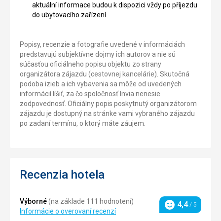
aktuální informace budou k dispozici vždy po příjezdu
do ubytovacího zařízení.
Popisy, recenzie a fotografie uvedené v informáciách
predstavujú subjektívne dojmy ich autorov a nie sú
súčasťou oficiálneho popisu objektu zo strany
organizátora zájazdu (cestovnej kancelárie). Skutočná
podoba izieb a ich vybavenia sa môže od uvedených
informácií líšiť, za čo spoločnosť Invia nenesie
zodpovednosť. Oficiálny popis poskytnutý organizátorom
zájazdu je dostupný na stránke vami vybraného zájazdu
po zadaní termínu, o ktorý máte záujem.
Recenzia hotela
Výborné
(na základe 111 hodnotení)
4,4
/ 5
Hodnotenie
Informácie o overovaní recenzí