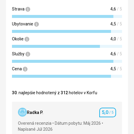
Strava
4,6
/ 5
Ubytovanie
4,5
/ 5
Okolie
4,0
/ 5
Služby
4,6
/ 5
Cena
4,5
/ 5
30
. najlepšie hodnotený z
312
hotelov v Korfu
5,0
Radka P.
/ 5
Hodnotenie
Overená recenzia
Dátum pobytu: Máj 2026
Napísané Júl 2026