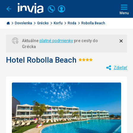
Volajte
Prihlásiť
Ísť
späť
+421
Menu
sa
2
Invia.sk
3221
Dovolenka
Grécko
Korfu
Roda
Robolla Beach
0477
Zavri
Aktuálne
platné podmienky
pre cesty do
Grécka
Hotel Robolla Beach
Hodnotenie:
Zdieľať
4/5