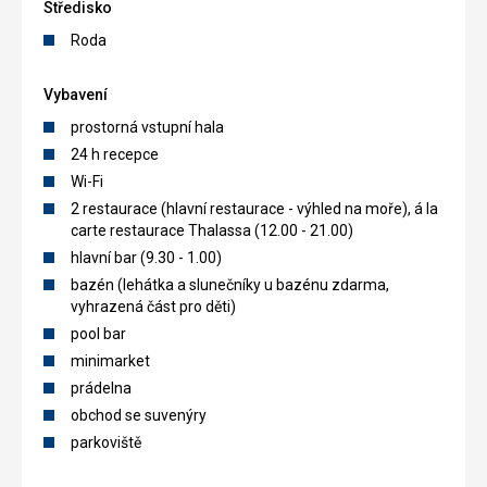
Středisko
Roda
Vybavení
prostorná vstupní hala
24 h recepce
Wi-Fi
2 restaurace (hlavní restaurace - výhled na moře), á la
carte restaurace Thalassa (12.00 - 21.00)
hlavní bar (9.30 - 1.00)
bazén (lehátka a slunečníky u bazénu zdarma,
vyhrazená část pro děti)
pool bar
minimarket
prádelna
obchod se suvenýry
parkoviště