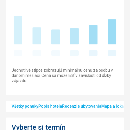
Jednotlivé stĺpce zobrazujú minimálnu cenu za osobu v
danom mesiaci. Cena sa môže líšiť v zavislosti od dĺžky
zájazdu.
Všetky ponuky
Popis hotela
Recenzie ubytovania
Mapa a lokalita
Vyberte si termín