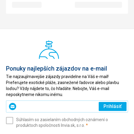
Ponuky najlepších zájazdov na e-mail
Tie najzaujímavejšie zájazdy pravidelne na Váš e-mail!
Preferujete exotické pláže, zasnežené ľadovce alebo plavbu
loďou? Vždy nájdete to, čo hľadáte. Nebojte, Váš e-mail
neposkytneme nikomu inému.
Zadajte
Prihlásiť
svoj
e-
Súhlasím so zasielaním obchodných oznámení o
mail
(povinné)
produktoch spoločnosti Invia.sk, s.r.o.
*
(povinné)
*