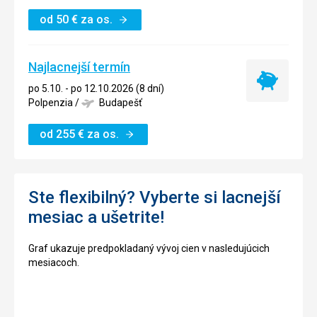
od
50
€
za os.
Najlacnejší termín
Najlacnejší
po 5.10. - po 12.10.2026 (8 dní)
termín
Polpenzia
/
Budapešť
od
255
€
za os.
Ste flexibilný? Vyberte si lacnejší
mesiac a ušetrite!
Graf ukazuje predpokladaný vývoj cien v nasledujúcich
mesiacoch.