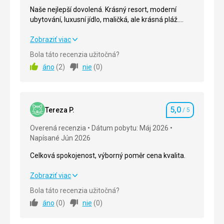
Naše nejlepší dovolená. Krásný resort, moderní
ubytování, luxusní jídlo, maličká, ale krásná pláž.
Ideální pro malé deti: mělké moře, úžasný přístup
personálu k dětem.
Naše nejlepší dovolená. Krásný resort, moderní
Zobraziť viac
ubytování, luxusní jídlo, maličká, ale krásná pláž.
Bola táto recenzia užitočná?
Ideální pro malé deti: mělké moře, úžasný přístup
áno
(
2
)
nie
(
0
)
personálu k dětem.
Strava
5,0
/ 5
5,0
Ubytovanie
5,0
/ 5
Tereza P.
/ 5
Hodnotenie
Overená recenzia
Dátum pobytu: Máj 2026
Okolie
5,0
/ 5
Napísané Jún 2026
Služby
5,0
/ 5
Celková spokojenost, výborný poměr cena kvalita.
Cena
5,0
/ 5
Celková spokojenost, výborný poměr cena kvalita.
Zobraziť viac
Bola táto recenzia užitočná?
Strava
5,0
/ 5
Pláž
áno
(
0
)
nie
(
0
)
Pláž navazuje bezprostředně na areál, je velmi
Ubytovanie
5,0
/ 5
maličká, jen několik lehátek se slunečníky (zdarma),