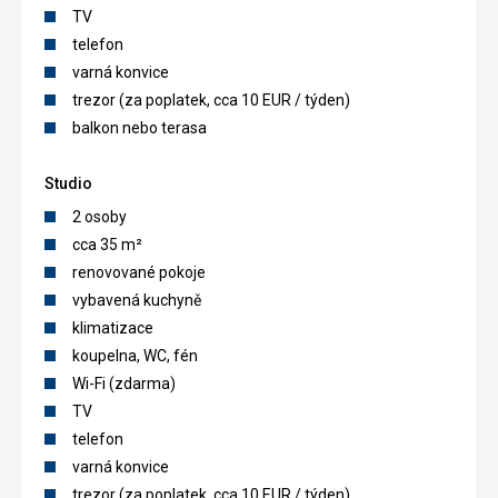
TV
telefon
varná konvice
trezor (za poplatek, cca 10 EUR / týden)
balkon nebo terasa
Studio
2 osoby
cca 35 m²
renovované pokoje
vybavená kuchyně
klimatizace
koupelna, WC, fén
Wi-Fi (zdarma)
TV
telefon
varná konvice
trezor (za poplatek, cca 10 EUR / týden)