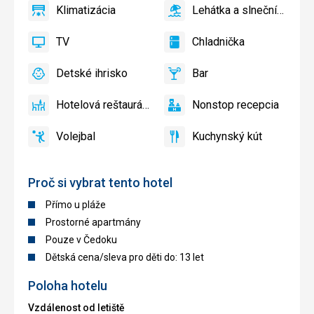
Klimatizácia
Lehátka a slnečníky pri bazéne zadarmo
áno
Klimatizácia
áno
Lehátka
a
TV
Chladnička
slnečníky
áno
TV
áno
Chladnička
pri
Detské ihrisko
Bar
bazéne
áno
Detské
áno
Bar
zadarmo
ihrisko,
Hotelová reštaurácia
Nonstop recepcia
Detský
áno
Hotelová
áno
Nonstop
bazén
reštaurácia
recepcia
Volejbal
Kuchynský kút
áno
Volejbal
áno
Kuchynský
kút
Proč si vybrat tento hotel
Přímo u pláže
Prostorné apartmány
Pouze v Čedoku
Dětská cena/sleva pro děti do: 13 let
Poloha hotelu
Vzdálenost od letiště