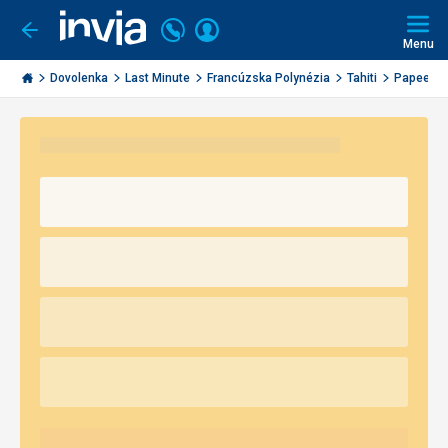
Volajte
Prihlásiť
Ísť
späť
+421
Menu
sa
2
Invia.sk
3221
Dovolenka
Last Minute
Francúzska Polynézia
Tahiti
Papeete
0491