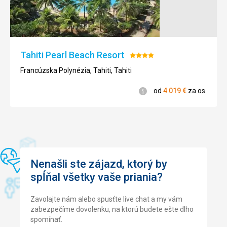
Tahiti Pearl Beach Resort
Hodnotenie:
4/5
Francúzska Polynézia, Tahiti, Tahiti
Informácie
od
4 019
€
za os.
Nenašli ste zájazd, ktorý by
spĺňal všetky vaše priania?
Zavolajte nám alebo spusťte live chat a my vám
zabezpečíme dovolenku, na ktorú budete ešte dlho
spomínať.