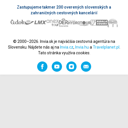
Zastupujeme takmer 200 overených slovenských a
zahraničných cestovných kancelárií
© 2000–2026. Invia.sk je najväčšia cestovná agentúra na
Slovensku. Nájdete nás aj na
Invia.cz
,
Invia.hu
a
Travelplanet.pl
.
Tato stránka využíva
cookies
.
Facebook
YouTube
Instagram
Odporučiť