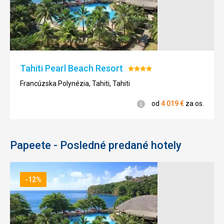
Tahiti Pearl Beach Resort
Hodnotenie:
4/5
Francúzska Polynézia, Tahiti, Tahiti
Informácie
od
4 019
€
za os.
Papeete - Posledné predané hotely
-12%