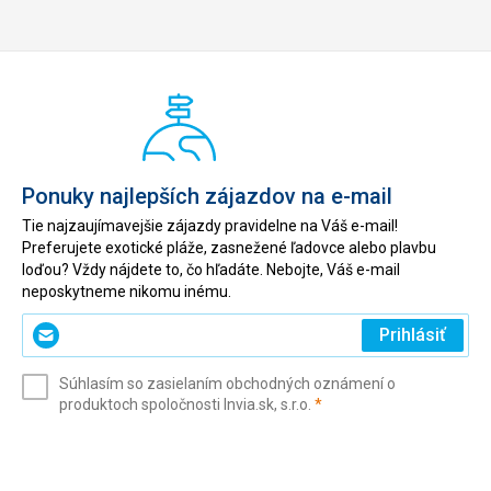
Ponuky najlepších zájazdov na e-mail
Tie najzaujímavejšie zájazdy pravidelne na Váš e-mail!
Preferujete exotické pláže, zasnežené ľadovce alebo plavbu
loďou? Vždy nájdete to, čo hľadáte. Nebojte, Váš e-mail
neposkytneme nikomu inému.
Zadajte
Prihlásiť
svoj
e-
Súhlasím so zasielaním obchodných oznámení o
mail
(povinné)
produktoch spoločnosti Invia.sk, s.r.o.
*
(povinné)
*