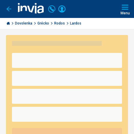
Volajte
Prihlásiť
Ísť
späť
+421
Menu
sa
2
Invia.sk
3221
Dovolenka
Grécko
Rodos
Lardos
0491