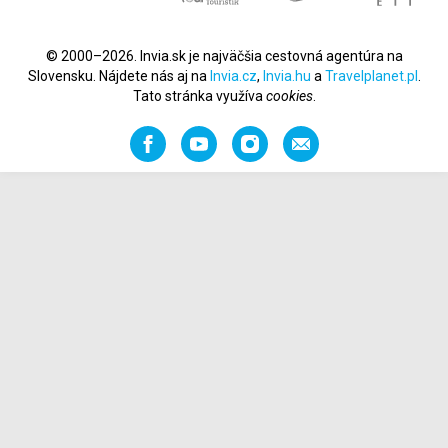
© 2000–2026. Invia.sk je najväčšia cestovná agentúra na
Slovensku. Nájdete nás aj na
Invia.cz
,
Invia.hu
a
Travelplanet.pl
.
Tato stránka využíva
cookies
.
Facebook
YouTube
Instagram
Odporučiť