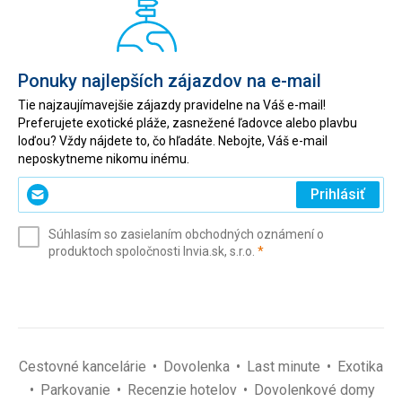
Ponuky najlepších zájazdov na e-mail
Tie najzaujímavejšie zájazdy pravidelne na Váš e-mail!
Preferujete exotické pláže, zasnežené ľadovce alebo plavbu
loďou? Vždy nájdete to, čo hľadáte. Nebojte, Váš e-mail
neposkytneme nikomu inému.
Zadajte
Prihlásiť
svoj
e-
Súhlasím so zasielaním obchodných oznámení o
mail
(povinné)
produktoch spoločnosti Invia.sk, s.r.o.
*
(povinné)
*
Cestovné kancelárie
Dovolenka
Last minute
Exotika
Parkovanie
Recenzie hotelov
Dovolenkové domy