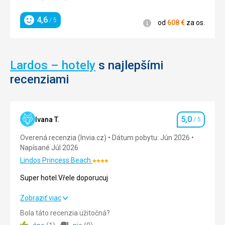
po
n.
meste
l.
4,6
/ 5
Informácie
od
608
€
za os.
Hodnotenie
môžete
prišlo
pohybovať
ďalšie
iba
ničivé
na
zemetrasenie
Lardos – hotely
s najlepšími
pešo,
a
alebo
recenziami
mesto
na
už
chrbáte
nikdy
osla.
nebolo
V
obnovené.
5,0
Ivana T.
/ 5
Hodnotenie
mestečku
Zachovali
je
sa
Overená recenzia (Invia.cz)
Dátum pobytu: Jún 2026
taktiež
tu
Napísané Júl 2026
možné
však
Lindos Princess Beach
Hodnotenie:
navštíviť
ruiny
4/5
obchody,
najrôznejších
Super hotel.Vřele doporucuj
alebo
budov
reštaurácie,
ako
Super hotel.Vřele doporucuj
Zobraziť viac
kde
sú,
Bola táto recenzia užitočná?
môžete
lázne,
Strava
5,0
/ 5