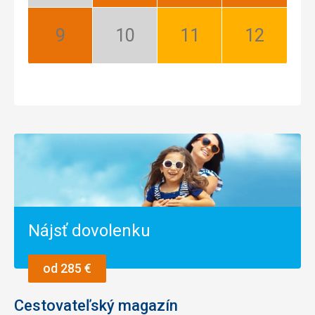
sezóna
September:
Október:
November:
December:
Najlepší
Nízka
Dobrý
Dobrý
sezóna
Nájsť dovolenku
od 285 €
Cestovateľský magazín