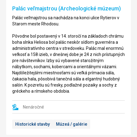
v
prv
Palác veľmajstrou (Archeologické múzeum)
kotrom
stálo
sa
antické
Palác veľmajstrou sa nachádza na konci ulice Rytierov v
nachádza
mesto,
Starom meste Rhodosu.
mnoho
ktoré
antických
bývalo
Pôvodne bol postavený v 14. storočí na základoch chrámu
a
prosperujúcou
boha slnka Heliosa bol palác neskôr sídlom guvernéra a
byzantských
osadou.
administratívnho centra v stredoveku. Palác mal enormnú
pamiatok,
Bola
veľkosť a 158 izieb, v dnešnej dobe je 24 z nich prístupných
preto
tu
pre návštevníkov. Izby sú vybavené starožitným
je
napríklad
nábytkom, sochami, kobercami a orientálnymi vázami.
mesto
nádrž,
Najdôležitejšími miestnosťami sú veľká prímacia sála,
jedným
do
čakacia hala, pôsobivá tanečná sála a elgantný hudobný
z
ktorej
salón. K pozretiu sú fresky, podlažné pozaiky a sochy z
najnavštevovanejších
sa
gréckeho a rímskeho obdobia.
mieset
vošlo
ostrova.
až
Na
600
Nenáročné
vrchole
kubíkou
kopca
vody,
Historické stavby
Múzeá / galérie
je
čo
akropola,
vystačilo
kde