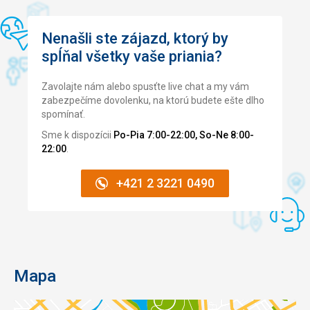
skál.
Pôvodne
tu
Nenašli ste zájazd, ktorý by
bolo
spĺňal všetky vaše priania?
1800
sedadiel,
Zavolajte nám alebo spusťte live chat a my vám
dodnes
zabezpečíme dovolenku, na ktorú budete ešte dlho
sa
spomínať.
zachovalo
19
Sme k dispozícii
Po-Pia 7:00-22:00, So-Ne 8:00-
rád,
22:00
.
vysokých
9
+421 2 3221 0490
metrov.
Z
vrcholu
kopca
je
nádherný
Mapa
pohľad
na
pamiatky