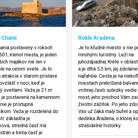
 Chanii
Rokle Aradena
ania postavený v rokoch
Je to kľudné miesto s nie pr
601, klenot mesta, je jeden
mnohými turistmy. Leží na
ších majákov nie len v
juhozápadnej Kréte v oblast
ale na celom svete. Je to
a je dlhá 5,5 km, jej zdolanie
a atrakcia v starom prístave
najľahšie. Cesta je na nieko
bvzlášť v noci, keď je
miestach prekrížená balvan
ý svetlami. Veža je 21 m
vrchnej časti sutezky vedie
a je postavená na kamennom
most, jeho prechod Vám zai
nie je prístupná
životní zážitok. Po jeho zdo
íkom. Veža je rozdelená do
Vás už čaká malý bufet a o
tí: základňa je
dedinka Aradena, o ktorej ko
ová, stredná časť má
strašidelné historky.
trán a tretia časť je