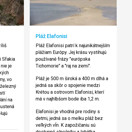
Pláž Elafonisi
íliš
Pláž Elafonisi patrí k najunikátnejším
plážiam Európy. Jej krásu vystihujú
i Sfakia
používané frázy "európska
 nie je
Tichomorie" a "raj na zemi".
ľkých
Pláž je 500 m široká a 400 m dlhá a
my, vo
jedná sa skôr o spojenie medzi
 železný
Krétou a ostrovom Elafonisi, kterí
stí
má v najhlbšom bode iba 1,2 m.
lání na
pustená
Elafonisi je vhodná pre rodiny s
lujú
detmi, jedná sa o melku pláž bez
veľkých vĺn. K zapožičaniu sú
dostupné slnečníky a lehátka