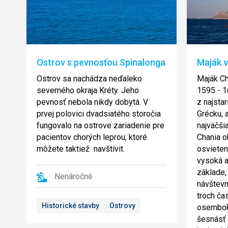
Ostrov s pevnosťou Spinalonga
Maják v
Ostrov sa nachádza neďaleko
Maják Ch
severného okraja Kréty. Jeho
1595 - 1
pevnosť nebola nikdy dobytá. V
z najstar
prvej polovici dvadsiatého storočia
Grécku, 
fungovalo na ostrove zariadenie pre
najväčši
pacientov chorých leprou, ktoré
Chania o
môžete taktiež navštívit.
osvieten
vysoká 
základe, 
Nenáročné
návštevn
troch čas
Historické stavby
Ostrovy
osembok
šesnásť s