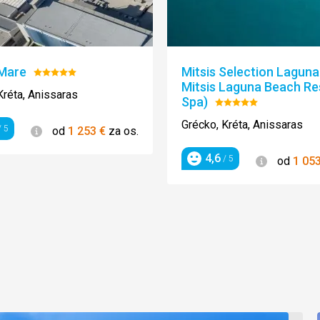
 Mare
Mitsis Selection Laguna 
Hodnotenie:
Mitsis Laguna Beach Re
5/5
Kréta, Anissaras
Spa)
Hodnotenie:
5/5
Grécko, Kréta, Anissaras
Informácie
 5
od
1 253
€
za os.
enie
4,6
Informácie
/ 5
od
1 05
Hodnotenie