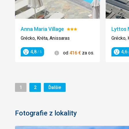
Anna Maria Village
Lyttos
Hodnotenie:
3/5
Grécko, Kréta, Anissaras
Grécko, 
4,8
4,6
Informácie
/ 5
/
od
416
€
za os.
Hodnotenie
Hodnot
Stránka
Stránka
Stránka
1
2
Ďalšie
Fotografie z lokality