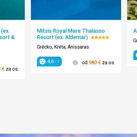
(ex.
Mitsis Royal Mare Thalasso
A
sort &
Resort (ex. Aldemar)
Hodnotenie:
G
5/5
Grécko, Kréta, Anissaras
4,6
Informácie
/ 5
od
980
€
za os.
Hodnotenie
3
€
za os.