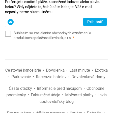
Preferujete exotické pláže, zasnežené ľadovce alebo plavbu
loďou? Vždy nájdete to, čo hľadáte. Nebojte, Váš e-mail
neposkytneme nikomu inému.
Zadajte
Prihlásiť
svoj
e-
Súhlasím so zasielaním obchodných oznámení o
mail
(povinné)
produktoch spoločnosti Invia.sk, s.r.o.
*
(povinné)
*
Cestovné kancelárie
Dovolenka
Last minute
Exotika
Parkovanie
Recenzie hotelov
Dovolenkové domy
Časté otázky
Informácie pred nákupom
Obchodné
podmienky
Fakturačné údaje
Možnosti platby
Invia
cestovateľský blog