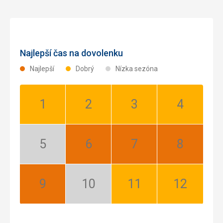
Najlepší čas na dovolenku
Najlepší
Dobrý
Nízka sezóna
Január:
Február:
Marec:
Apríl:
Dobrý
Dobrý
Dobrý
Dobrý
Máj:
Jún:
Júl:
August:
Nízka
Najlepší
Najlepší
Najlepší
sezóna
September:
Október:
November:
December:
Najlepší
Nízka
Dobrý
Dobrý
sezóna