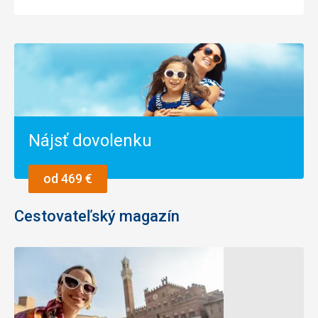
Nájsť dovolenku
od 469 €
Cestovateľský magazín