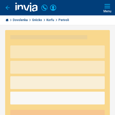
Volajte
Prihlásiť
Ísť
späť
+421
Menu
sa
2
Invia.sk
3221
Dovolenka
Grécko
Korfu
Perivoli
0491