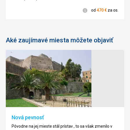
Informácie
od
470
€
za os.
Aké zaujímavé miesta môžete objaviť
Kláštor
Myší
Paleokastritsa
ostrov
Na
Naozaj
zelenom
malý
kopci
zelený
na
ostrov
pláži
patrí
Paleokastritsa
k
Nová pevnosť
na
najfotografovanejším
severozápadnej
ostrovom
Pôvodne na jej mieste stál prístav , to sa však zmenilo v
strane
Korfu,