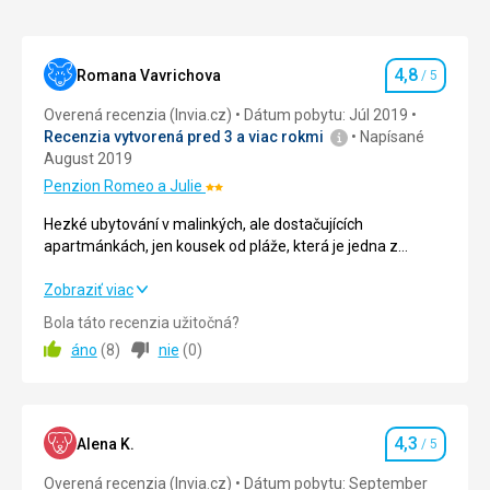
tradičný
lis
Nenáročné
k
výrobe
4,8
Romana Vavrichova
/ 5
Hodnotenie
olivového
Ostrovy
oleja.
Overená recenzia (Invia.cz)
Dátum pobytu: Júl 2019
Ku
Recenzia vytvorená pred 3 a viac rokmi
Napísané
kláštoru
August 2019
patrí
Penzion Romeo a Julie
Hodnotenie:
malé
2/5
múzeum
Hezké ubytování v malinkých, ale dostačujících
s
apartmánkách, jen kousek od pláže, která je jedna z
byzantskými
nejhezčích na Korfu.
ikonami,
Není vůbec přelidněná, moře je velmi čisté. Byli jsme pořád
Hezké ubytování v malinkých, ale dostačujících
Zobraziť viac
svetými
ve vodě.
apartmánkách, jen kousek od pláže, která je jedna z
Bola táto recenzia užitočná?
knihami
nejhezčích na Korfu.
áno
(
8
)
nie
(
0
)
a
Není vůbec přelidněná, moře je velmi čisté. Byli jsme pořád
ostatnými
ve vodě.
pamiatkamy.
4,3
Ubytovanie
4,0
/ 5
Alena K.
/ 5
Hodnotenie
Nenáročné
Overená recenzia (Invia.cz)
Dátum pobytu: September
Okolie
5,0
/ 5