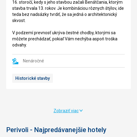
16. storočí, kedy s jeho stavbou začali Benátčania, ktorým
Korfu,
a
stavba trvala 13. rokov. Je kombináciou rôznych štýlov, ide
leží
to
teda bez nadsázky tvrdiť, že sa jedná o architektonický
veľký
predovšetkým
skvost.
kláštor
kvôli
venovaný
svojej
V podzemí prevnosť ukrýva čestné chodby, ktorými sa
Pane
veľkosti.
môžete prechádzať, pokiaľ Vám nechýba aspoň troška
Márii
Na
odvahy.
Paleokastritsa.
ploche
Kláštor
ostrova
dominuje
sa
Nenáročné
celému
nachádza
regiónu,
iba
Historické stavby
postavený
malý
na
kostol
kopci
z
poskytuje
11.
nádherny
storočia
výhľad
obklopený
Zobraziť viac
na
zeleňou.
ostrov
Na
a
myší
Perivoli - Najpredávanejšie hotely
more.
ostrov