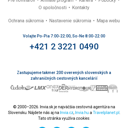
Pre novinárov
Affiliate program
Kariéra
Pobočky
O spoločnosti
Kontakty
Ochrana súkromia
Nastavenie súkromia
Mapa webu
Volajte Po-Pia 7:00-22:00, So-Ne 8:00-22:00
+421 2 3221 0490
Zastupujeme takmer 200 overených slovenských a
zahraničných cestovných kancelárií
© 2000–2026. Invia.sk je najväčšia cestovná agentúra na
Slovensku. Nájdete nás aj na
Invia.cz
,
Invia.hu
a
Travelplanet.pl
.
Tato stránka využíva
cookies
.