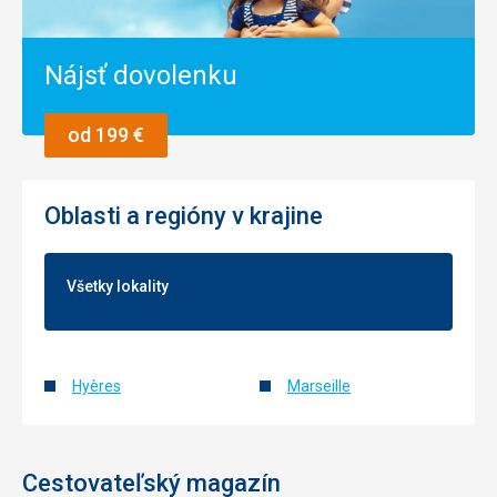
Historické
stavby
Nájsť dovolenku
Parky /
záhrady /
rezervácie
od 199 €
Oblasti a regióny v krajine
Všetky lokality
Hyères
Marseille
Cestovateľský magazín