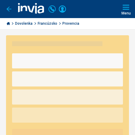
Volajte
Prihlásiť
Ísť
späť
+421
Menu
sa
2
Invia.sk
3221
Dovolenka
Francúzsko
Provencia
0491