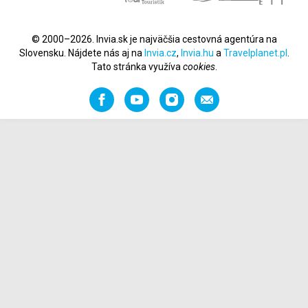
© 2000–2026. Invia.sk je najväčšia cestovná agentúra na
Slovensku. Nájdete nás aj na
Invia.cz
,
Invia.hu
a
Travelplanet.pl
.
Tato stránka využíva
cookies
.
Facebook
YouTube
Instagram
Odporučiť