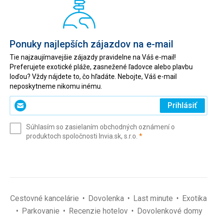
Ponuky najlepších zájazdov na e-mail
Tie najzaujímavejšie zájazdy pravidelne na Váš e-mail!
Preferujete exotické pláže, zasnežené ľadovce alebo plavbu
loďou? Vždy nájdete to, čo hľadáte. Nebojte, Váš e-mail
neposkytneme nikomu inému.
Zadajte
Prihlásiť
svoj
e-
Súhlasím so zasielaním obchodných oznámení o
mail
(povinné)
produktoch spoločnosti Invia.sk, s.r.o.
*
(povinné)
*
Cestovné kancelárie
Dovolenka
Last minute
Exotika
Parkovanie
Recenzie hotelov
Dovolenkové domy