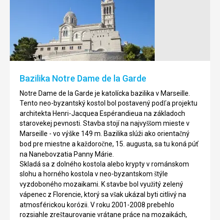
a
Paul
záhrady
de
Ephrussi
Vence
de
Historické
Rothschild
meste
ko
č
Saint-
Villu
Paul
Ephrussi
Bazilika Notre Dame de la Garde
de
de
Vence
Rothschild
Notre Dame de la Garde je katolícka bazilika v Marseille.
sa
navrhol
Tento neo-byzantský kostol bol postavený pod
a projektu
ľ
nachádza
francúzsky
architekta Henri-Jacquea Espérandieua na základoch
kúsok
architekt
starovekej pevnosti. Stavba stojí na najvy
om mieste v
šš
od
Aaron
Marseille - vo výške 149 m. Bazilika slúži ako orienta
ný
č
mora
Messiah
bod pre miestne a ka
doro
ne, 15. augusta, sa tu koná púť
ž
č
v
a
na Nanebovzatia Panny Márie.
Provence
za
ala
č
Skladá sa z dolného kostola alebo krypty v románskom
zhruba
sa
slohu a horného kostola v neo-byzantskom
týle
š
15
stavať
vyzdoboného mozaikami. K stavbe bol vyu
itý zelený
ž
kilometrov
v
vápenec z Florencie, ktorý sa v
ak ukázal byti citlivý na
š
od
roku
atmosférickou korózii. V roku 2001-2008 prebehlo
Nice.
1905
rozsiahle zre
taurovanie vrátane práce na mozaikách,
š
Je
pod