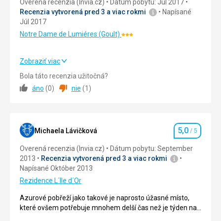
Overená recenzia (Invia.cz)
Dátum pobytu: Júl 2017
sa
dodnes.
Recenzia vytvorená pred 3 a viac rokmi
Napísané
tu
Zbierka
Júl 2017
nieko
ko
ľ
obsahuje
pamiatok,
Notre Dame de Lumiéres (Goult)
napríklad
Hodnotenie:
ktoré
porcelán
3/5
stoja
zo
Zobraziť viac
za
Sèvres
Strava
4,0
/ 5
nav
tívenie
š
a
Bola táto recenzia užitočná?
-
Vincennes,
áno
(
0
)
nie
(
1
)
Ubytovanie
3,0
/ 5
Ve
a
diela
ž
od
Esperon,
Okolie
4,0
/ 5
Fragonard,
Ve
a
ž
obrazy
s
5,0
Služby
4,0
/ 5
Michaela Lávičková
/ 5
od
Hodnotenie
cimburím,
majstrov
Bastion
Overená recenzia (Invia.cz)
Dátum pobytu: September
Cena
4,0
/ 5
(Boucher,
Dauphin,
2013
Recenzia vytvorená pred 3 a viac rokmi
Carpaccio,
Ve
a
ž
Napísané Október 2013
Tiepolo,
Donjon,
Rezidence L´Ile d´Or
at
.),
ď
Kolégiové
Nábytok
kostol,
Azurové pobřeží jako takové je naprosto úžasné místo,
udovíta
Ľ
Chapelle
které ovšem potřebuje mnohem delší čas než je týden na
XVI.
Folon,
prozkoumání. Dovolená mě nadchla a přesvědčila, že se do