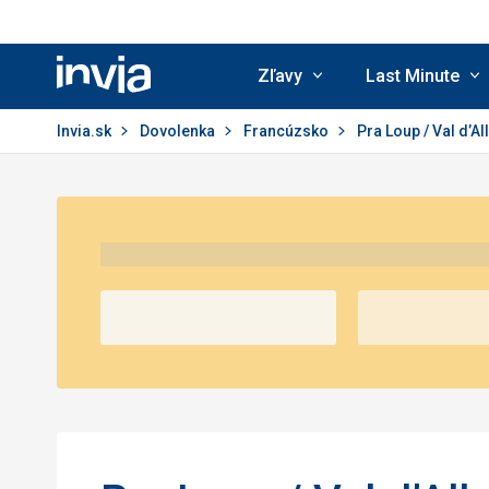
Zľavy
Last Minute
Invia.sk
Invia.sk
Dovolenka
Francúzsko
Pra Loup / Val d’Al