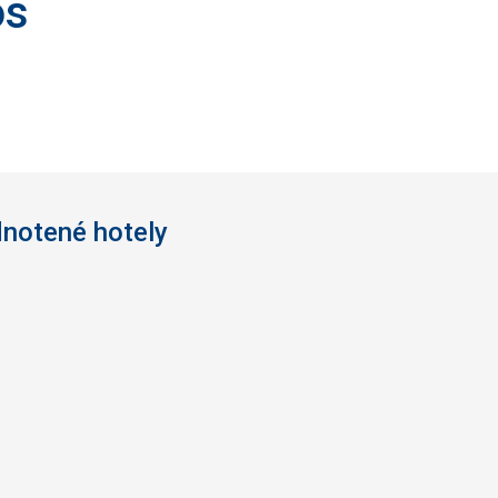
os
odnotené hotely