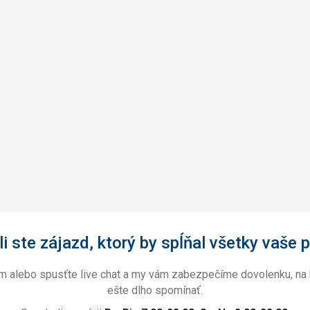
i ste zájazd, ktorý by spĺňal všetky vaše p
ám alebo spusťte live chat a my vám zabezpečíme dovolenku, na 
ešte dlho spomínať.