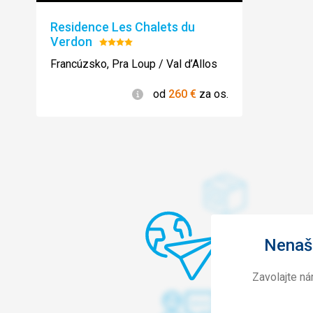
Residence Les Chalets du
Verdon
Hodnotenie:
4/5
Francúzsko, Pra Loup / Val d’Allos
Informácie
od
260
€
za os.
Nenašl
Zavolajte n