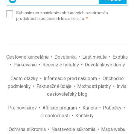
svoj
e-
Súhlasím so zasielaním obchodných oznámení o
mail
(povinné)
produktoch spoločnosti Invia.sk, s.r.o.
*
(povinné)
*
Cestovné kancelárie
Dovolenka
Last minute
Exotika
Parkovanie
Recenzie hotelov
Dovolenkové domy
Časté otázky
Informácie pred nákupom
Obchodné
podmienky
Fakturačné údaje
Možnosti platby
Invia
cestovateľský blog
Pre novinárov
Affiliate program
Kariéra
Pobočky
O spoločnosti
Kontakty
Ochrana súkromia
Nastavenie súkromia
Mapa webu