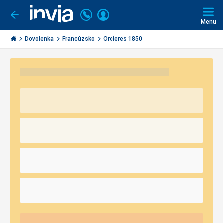
Volajte
Prihlásiť
Ísť
späť
+421
Menu
sa
2
Invia.sk
3221
Dovolenka
Francúzsko
Orcieres 1850
0491