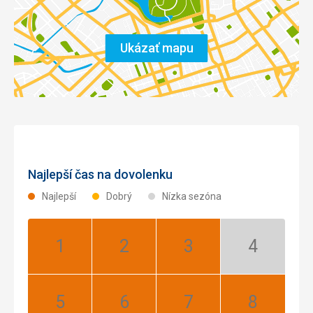
Ukázať mapu
Najlepší čas na dovolenku
Najlepší
Dobrý
Nízka sezóna
Január:
Február:
Marec:
Apríl:
Najlepší
Najlepší
Najlepší
Nízka
sezóna
Máj:
Jún:
Júl:
August: