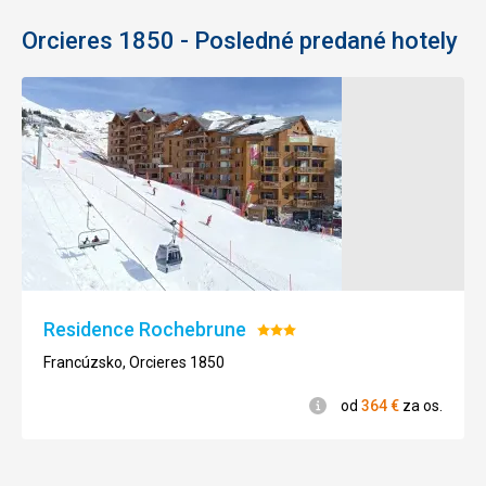
Orcieres 1850 - Posledné predané hotely
Residence Rochebrune
Hodnotenie:
3/5
Francúzsko, Orcieres 1850
Informácie
od
364
€
za os.