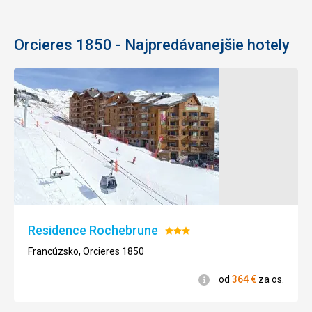
Orcieres 1850 - Najpredávanejšie hotely
Residence Rochebrune
Hodnotenie:
3/5
Francúzsko, Orcieres 1850
Informácie
od
364
€
za os.