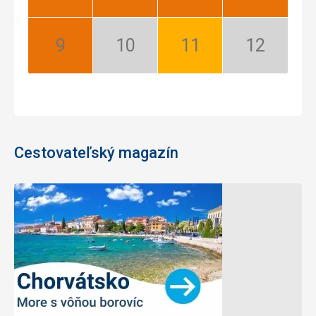
Najlepší
Najlepší
Najlepší
Najlepší
September:
Október:
November:
December:
Najlepší
Nízka
Dobrý
Nízka
sezóna
sezóna
Cestovateľský magazín