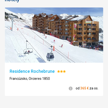
Residence Rochebrune
Hodnotenie:
3/5
Francúzsko, Orcieres 1850
Informácie
od
365
€
za os.